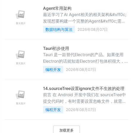
那个是uefi的guid分区， 大概是要装一个efi的
启动编辑， 到bios里看了下启动选项， 可以调
Agent常用架构
整两个硬盘的顺序， 从7回到10要检查硬盘，
最近学习了AI Agent相关的相关架构&#xff0c;
这个比较讨厌， 以前Ubuntu双系统会出现，
发现想要构建一个完整的Agent&#xff0c;需要
都是Windows也不
考察的地方还是有很多的。本篇文章列举了当
数据结构与算法
2026年08月07日
前Agent的主流常用架构。由于本人技术以及
当前AI发展太快&#xff0c;如有不足&#xff0c;感
谢指正&#xff01;部分内容参考了Hollis的AI课
Tauri初步使用
程。1、ReactAgent该架构模仿人类人类思考
Tauri 是一款替代Electron的产品。如果使用
的思维方式&#xff0c;让LLM每一步进行
Electron的话就知道Electron打包体积很大，而
Tauri打包体积很小。（当然，Tauri的功能不仅
编程开发
2026年08月07日
是打包） Tauri的安装 前提条件 已经安装
NodeJS 已经安装npm （NPM和NodeJS的安
装方法请见百度） 安装 下载Visual Studio
14.sourceTree设置ignore文件不生效的处理
2019/2022（2013以上的版本就可以） Visual
前言 在 Android 开发中我们在 sourceTree中
Studi
提交代码时，有时需要设置忽略文件，就需要
做些设置，但是有时在 sourceTree中做了设置
编程开发
2026年08月07日
却不起作用，今天就来讲讲如何解决
sourceTree设置忽略文件却失效的问题。 今天
涉及知识点有： .gitignore 文件位置
加载更多