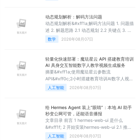
OpenClaw AI Agent 平台为核心&#xff0c;系统
讲解如何用 Skill 体系构建内部效率工具矩阵。
文章覆盖会议纪要、周报汇总、知识库 RAG、
动态规划解析：解码方法问题
审批自动化、数据看板五大核心场景&#xff0c;
动态规划解析&#xff1a;解码方法问题 1. 问题描
每个场景均给出架构设计、精简代码实现和落
述 2. 解题思路 2.1 动态规划 2.2 关键点 3. 代
地踩坑经验
码实现 4. 代码解析 4.1 初始化检查 4.2 DP数
数学
2026年08月07日
组初始化 4.3 状态转移 5. 复杂度分析 6. 测试
用例 7. 关键点总结 8. 扩展思考
&#x1f33a;The Begin&#x1f33a;点点关注
轻量化快速部署：魔珐星云 API 搭建教育培训
&#xff0c;收藏不迷路&#x1f
AI 具身交互智能数字人教学视频生成服务
摘要&#xff1a;使用魔珐星云参数流
API&#xff0c;2小时搭建教育培训AI数字人视频
生成平台。该平台支持纯文本输入&#xff0c;自
人工智能
2026年08月07日
动转换SSML&#xff0c;约500ms响应
&#xff0c;3分钟生成1分半视频&#xff0c;低成
本、可规模化。作为具身交互智能的重要应用
给 Hermes Agent 装上“眼睛”：本地 AI 助手
场景&#xff0c;Digital human video generation
秒变公网可管，还能语音播报
technology provide
文章目录 前言 1 hermes-web-ui 是什么
&#xff1f; 2 开始安装hermes-web-ui 2.1 推荐
方式&#xff1a;让 Hermes Agent 自己安装 2.2
人工智能
2026年08月07日