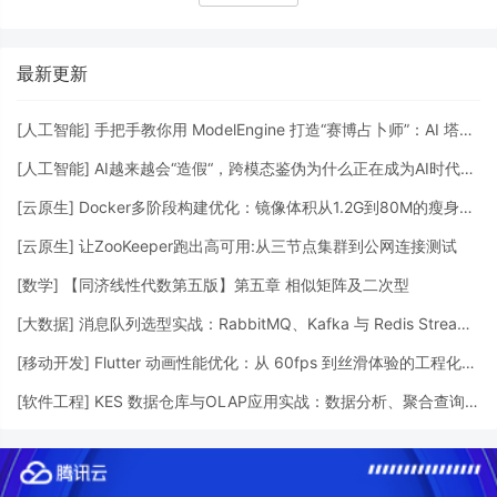
.gitignore 文件基本配置 sourceTree解决
ignore文件不生效的问题 .gitignore
最新更新
[
人工智能
]
手把手教你用 ModelEngine 打造“赛博占卜师”：AI 塔罗智能体 (Agent) 开发实战
[
人工智能
]
AI越来越会“造假“，跨模态鉴伪为什么正在成为AI时代的新基建？
[
云原生
]
Docker多阶段构建优化：镜像体积从1.2G到80M的瘦身实战
[
云原生
]
让ZooKeeper跑出高可用:从三节点集群到公网连接测试
[
数学
]
【同济线性代数第五版】第五章 相似矩阵及二次型
[
大数据
]
消息队列选型实战：RabbitMQ、Kafka 与 Redis Streams 的工程权衡
[
移动开发
]
Flutter 动画性能优化：从 60fps 到丝滑体验的工程化调优
[
软件工程
]
KES 数据仓库与OLAP应用实战：数据分析、聚合查询与性能优化