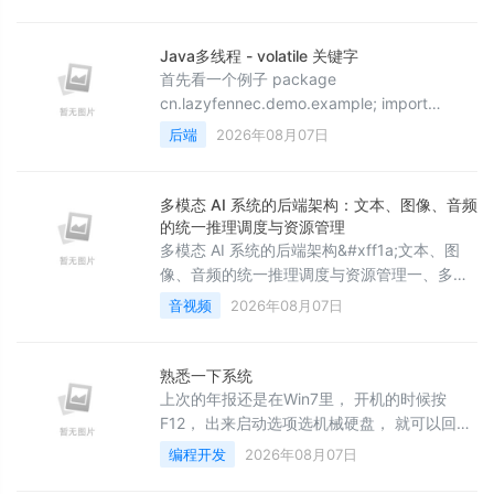
手动方式&#xff1a;使用 npm 安装 3 简单上手
体验 4 使用 cpolar 实现公网访问 4.1 什么是
cpolar? 4.2 安装cpolar 4.3 注册及登录we
Java多线程 - volatile 关键字
首先看一个例子 package
cn.lazyfennec.demo.example; import
java.util.concurrent.TimeUnit; /** *
后端
2026年08月07日
@Author: Neco * @Description: * @Date:
create in 2022/6/15 11:39 */ public class
VisibilityDemo { pub
多模态 AI 系统的后端架构：文本、图像、音频
的统一推理调度与资源管理
多模态 AI 系统的后端架构&#xff1a;文本、图
像、音频的统一推理调度与资源管理一、多模
型后端的调度复杂度一个典型的多模态 AI 后端
音视频
2026年08月07日
需要同时服务&#xff1a;文本生成
&#xff08;LLaMA 70B&#xff09;、图像理解
&#xff08;LLaVA 13B&#xff09;、语音识别
熟悉一下系统
&#xff08;Whisper Large-v3&#xff09;、文本
上次的年报还是在Win7里， 开机的时候按
到语音&#xff08;Bark/VI
F12， 出来启动选项选机械硬盘， 就可以回到
原来的系统， Win7开机还是慢一些， 原以为
编程开发
2026年08月07日
是在easybcd里改， 结果找不到固态硬盘，