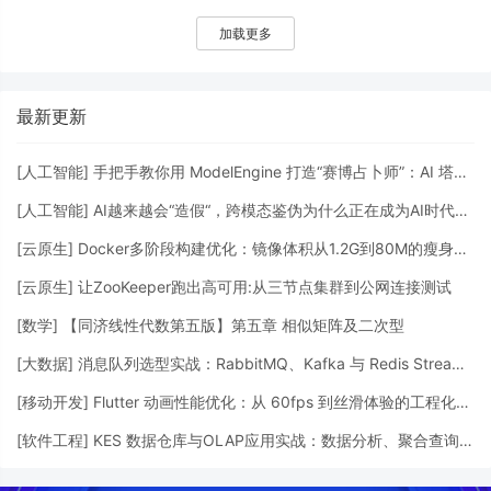
Spring Security的一个分支都发布了新版本，
加载更多
尤其Spring Boot 2.7.0，它是一个非常重要的
版本。 S
最新更新
[
人工智能
]
手把手教你用 ModelEngine 打造“赛博占卜师”：AI 塔罗智能体 (Agent) 开发实战
[
人工智能
]
AI越来越会“造假“，跨模态鉴伪为什么正在成为AI时代的新基建？
[
云原生
]
Docker多阶段构建优化：镜像体积从1.2G到80M的瘦身实战
[
云原生
]
让ZooKeeper跑出高可用:从三节点集群到公网连接测试
[
数学
]
【同济线性代数第五版】第五章 相似矩阵及二次型
[
大数据
]
消息队列选型实战：RabbitMQ、Kafka 与 Redis Streams 的工程权衡
[
移动开发
]
Flutter 动画性能优化：从 60fps 到丝滑体验的工程化调优
[
软件工程
]
KES 数据仓库与OLAP应用实战：数据分析、聚合查询与性能优化