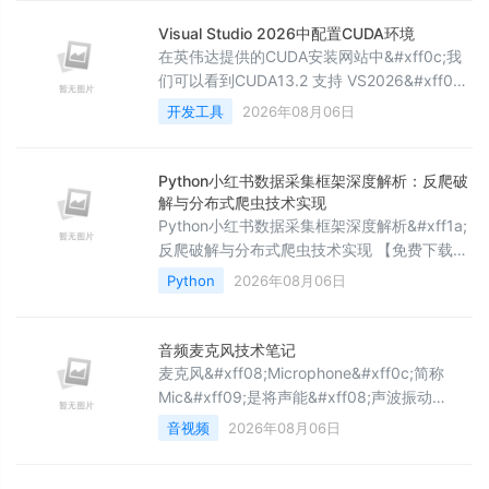
替换为别名名称，将 &lt;command&gt; 替换
为要使用别名的命令： $ git config --global
Visual Studio 2026中配置CUDA环境
alias.&lt;alias&gt; &lt;com
在英伟达提供的CUDA安装网站中&#xff0c;我
们可以看到CUDA13.2 支持 VS2026&#xff0c;
但是只能做 64 位原生开发&#xff0c;不能编译
开发工具
2026年08月06日
32 位程序&#xff0c;以后只用 64 位
Windows&#43;64 位程序即可&#xff0c;32 位
CUDA 开发已慢慢被废弃。推荐官方下载
Python小红书数据采集框架深度解析：反爬破
&#xff08;免费&#xff09;关于Visual Studio
解与分布式爬虫技术实现
2026的下
Python小红书数据采集框架深度解析&#xff1a;
反爬破解与分布式爬虫技术实现 【免费下载链
接】xhs 基于小红书 Web 端进行的请求封装。
Python
2026年08月06日
项目地址: 小红书作为中国领先的社交电商平台
&#xff0c;其数据采集面临着复杂的反爬机制挑
战。本文
音频麦克风技术笔记
麦克风&#xff08;Microphone&#xff0c;简称
Mic&#xff09;是将声能&#xff08;声波振动
&#xff09;转换为电能&#xff08;电信号
音视频
2026年08月06日
&#xff09; 的换能器件&#xff0c;广泛应用于录
音、直播、会议、语音交互等场景。下面从核