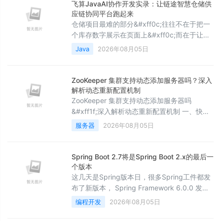
心技术原理、常见形态、使用方法、MCU 处理
飞算JavaAI协作开发实录：让链途智慧仓储供
流程四个维度详细拆解&#xff1a;一、 麦克风的
应链协同平台跑起来
核心技术原理&#xff08;按换能方式分类&#
仓储项目最难的部分&#xff0c;往往不在于把一
个库存数字展示在页面上&#xff0c;而在于让采
购到货、库存变化、库内作业、订单履约、供
Java
2026年08月05日
应商交付与在途运输这些原本分散的动作
&#xff0c;能够在同一条业务链里被追踪和协
同。这次整理的项目是 链途智慧仓储供应链协
ZooKeeper 集群支持动态添加服务器吗？深入
同平台。它面向多仓运营场景&#xff0c;覆盖库
解析动态重新配置机制
存、入库、出库、作业任务、供应商协同和运
ZooKeeper 集群支持动态添加服务器吗
输跟踪等环节。开发过程中&#xff0c;我把飞算
&#xff1f;深入解析动态重新配置机制 一、快速
Ja
回答&#xff1a;3.5.0 版本后支持动态添加 1.1 为
服务器
2026年08月05日
什么需要动态添加&#xff1f; 二、动态重新配置
的原理 2.1 为什么早期版本不支持&#xff1f; 2.2
动态重新配置的核心机制 三、动态添加节点的
Spring Boot 2.7将是Spring Boot 2.x的最后一
完整步骤 3.1 准备工作 3.2 新节点环境配置
个版本
这几天是Spring版本日，很多Spring工件都发
布了新版本， Spring Framework 6.0.0 发布
了第 4 个里程碑版本，此版本包含所有针对
编程开发
2026年08月05日
5.3.20 的修复补丁，以及特定于 6.0 分支的
39 项修复和改进。而今天Spring Boot 2.7.0和