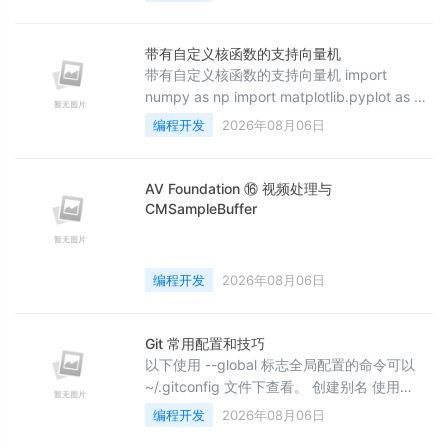
与避坑 模块一&#xff1a;性能优化的科学方法为
什么大多数性能优化失败了&#xff1f;性能优化
最大的误区是&#34;凭感觉优化&#34;。开发
带有自定义核函数的支持向量机
者往往凭直觉猜测瓶颈在哪里&#xff0c;然后花
带有自定义核函数的支持向量机 import
大量时间优化。结果可能是优化
numpy as np import matplotlib.pyplot as plt
from sklearn import svm, datasets
编程开发
2026年08月06日
plt.rcParams['font.sans-serif'] = ['SimHei']
plt.rcParams['axes.unicode_minus'] = False
# 导入数据以便处理 i
AV Foundation ⑯ 视频处理与
CMSampleBuffer
编程开发
2026年08月06日
Git 常用配置和技巧
以下使用 --global 标志全局配置的命令可以
~/.gitconfig 文件下查看。 创建别名 使用
&lt;alias&gt; 可以极大地提高效率，我常用的
编程开发
2026年08月06日
有 使用下面的命令创建别名，将 &lt;alias&gt;