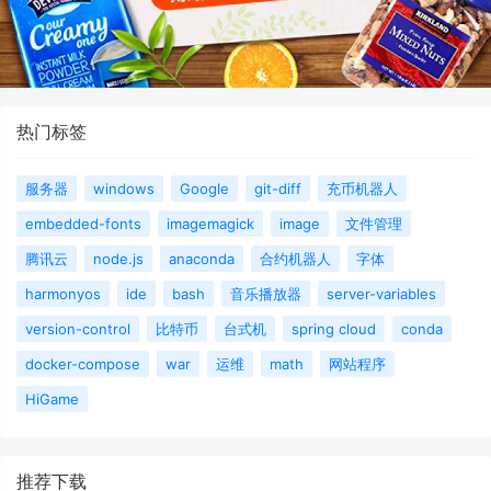
热门标签
服务器
windows
Google
git-diff
充币机器人
embedded-fonts
imagemagick
image
文件管理
腾讯云
node.js
anaconda
合约机器人
字体
harmonyos
ide
bash
音乐播放器
server-variables
version-control
比特币
台式机
spring cloud
conda
docker-compose
war
运维
math
网站程序
HiGame
推荐下载