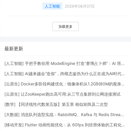
方式&#xff1a;让 Hermes Agent 自己安装 2.2
人工智能
2026年08月07日
手动方式&#xff1a;使用 npm 安装 3 简单上手
体验 4 使用 cpolar 实现公网访问 4.1 什么是
cpolar? 4.2 安装cpolar 4.3 注册及登录we
加载更多
最新更新
[
人工智能
]
手把手教你用 ModelEngine 打造“赛博占卜师”：AI 塔罗智能体 (Agent) 开发实战
[
人工智能
]
AI越来越会“造假“，跨模态鉴伪为什么正在成为AI时代的新基建？
[
云原生
]
Docker多阶段构建优化：镜像体积从1.2G到80M的瘦身实战
[
云原生
]
让ZooKeeper跑出高可用:从三节点集群到公网连接测试
[
数学
]
【同济线性代数第五版】第五章 相似矩阵及二次型
[
大数据
]
消息队列选型实战：RabbitMQ、Kafka 与 Redis Streams 的工程权衡
[
移动开发
]
Flutter 动画性能优化：从 60fps 到丝滑体验的工程化调优