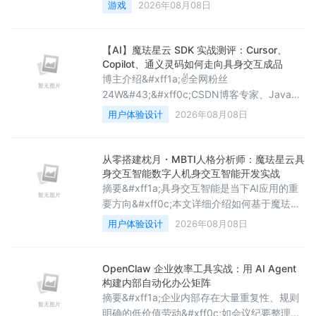
&#xff1a;深入理解射线检测实现角色瞄准与射
游戏
2026年08月08日
击功能的核心概念与实践方法&#xff0c;掌握关
键技术要点&#xff0c;了解实际应用场景与最佳
实践。本文属于《Unity工程师成长之路教程》
【AI】魔珐星云 SDK 实战测评：Cursor、
Unity 物理系统进阶篇&#xff08;第七篇
Copilot、通义灵码如何走向具身交互成品
&#xff09;。 在上一章&#xff0c;我们学习了&#3
博主介绍&#xff1a;✌全网粉丝
24W&#43;&#xff0c;CSDN博客专家、Java领
域优质创作者&#xff0c;掘金/华为云/阿里
用户体验设计
2026年08月08日
云/InfoQ等平台优质作者、专注于Java技术领
域✌ 技术范围&#xff1a;SpringBoot、
SpringCloud、Vue、SSM、HTML、
从零搭建枕月・MBTI人格分析师：魔珐星云具
Nodejs、Python、MySQL、PostgreSQL、
身交互智能数字人机身交互智能开发实战
大数据、物联网、机器学习等设计与开发
摘要&#xff1a;具身交互智能是当下AI应用的重
要方向&#xff0c;本文详细介绍如何基于魔珐星
云XmovAvatar SDK的参数流架构&#xff0c;使
用户体验设计
2026年08月08日
用Qoder AI编程工具从零搭建一个面向MBTI性
格分析场景的具身交互智能数字人应用——枕
月・MBTI人格类型分析师。文章涵盖环境搭
OpenClaw 企业效率工具实战：用 AI Agent
建、SDK配置、LLM大模型对接、ASR语音识
构建内部自动化办公矩阵
别集成等完整开发流程&#xff0c;并深入解析流
摘要&#xff1a;企业内部存在大量重复性、规则
式对话、首句即
明确的低价值劳动&#xff0c;如会议纪要整理、