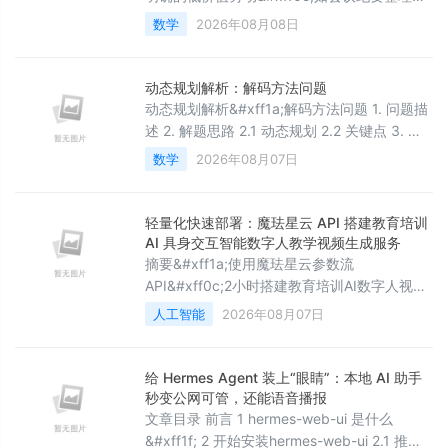
周报撰写、知识库查询和审批流转。本文以
数学
2026年08月08日
OpenClaw AI Agent 平台为核心&#xff0c;系统
讲解如何用 Skill 体系构建内部效率工具矩阵。
文章覆盖会议纪要、周报汇总、知识库 RAG、
动态规划解析：解码方法问题
审批自动化、数据看板五大核心场景&#xff0c;
动态规划解析&#xff1a;解码方法问题 1. 问题描
每个场景均给出架构设计、精简代码实现和落
述 2. 解题思路 2.1 动态规划 2.2 关键点 3. 代
地踩坑经验
码实现 4. 代码解析 4.1 初始化检查 4.2 DP数
数学
2026年08月07日
组初始化 4.3 状态转移 5. 复杂度分析 6. 测试
用例 7. 关键点总结 8. 扩展思考
&#x1f33a;The Begin&#x1f33a;点点关注
轻量化快速部署：魔珐星云 API 搭建教育培训
&#xff0c;收藏不迷路&#x1f
AI 具身交互智能数字人教学视频生成服务
摘要&#xff1a;使用魔珐星云参数流
API&#xff0c;2小时搭建教育培训AI数字人视频
生成平台。该平台支持纯文本输入&#xff0c;自
人工智能
2026年08月07日
动转换SSML&#xff0c;约500ms响应
&#xff0c;3分钟生成1分半视频&#xff0c;低成
本、可规模化。作为具身交互智能的重要应用
给 Hermes Agent 装上“眼睛”：本地 AI 助手
场景&#xff0c;Digital human video generation
秒变公网可管，还能语音播报
technology provide
文章目录 前言 1 hermes-web-ui 是什么
&#xff1f; 2 开始安装hermes-web-ui 2.1 推荐