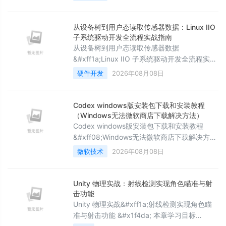
&#x1f3ac;擅长领域&#xff1a;驱动开发
&#xff0c;嵌入式软件开发&#xff0c;BSP开发 ❄️
作者主页&#xff1a;一个平凡而乐于分享的小比
从设备树到用户态读取传感器数据：Linux IIO
特的个人主页 ✨收录专栏&#xff1a;操作系统
子系统驱动开发全流程实战指南
&#xff0c;本专栏为讲解各操
从设备树到用户态读取传感器数据
&#xff1a;Linux IIO 子系统驱动开发全流程实战
指南一、工业传感器驱动的&#34;碎片化
硬件开发
2026年08月08日
&#34;之痛&#xff1a;为何内核需要统一的传感
器框架Linux 内核中存在大量传感器外设——
加速度计、陀螺仪、ADC、温度传感器、光传
Codex windows版安装包下载和安装教程
感器——每种传感器在不同的 SoC 平台上都有
（Windows无法微软商店下载解决方法）
不同的驱动实现方式。在 IIO 子系统出现之前
Codex windows版安装包下载和安装教程
&#xff0c;传感器驱动要么混在 m
&#xff08;Windows无法微软商店下载解决方法
&#xff09;关键词&#xff1a;Codex安装包、
微软技术
2026年08月08日
Codex下载、Windows安装Codex、微软商店
无法下载应用、GPT Codex 安装教程 前言最
近在折腾 GPT 官方推出的 Codex&#xff0c;准
Unity 物理实战：射线检测实现角色瞄准与射
备在 Windows 电脑上体验一下本地客户端。
击功能
结果第一步就被卡住&#xff
Unity 物理实战&#xff1a;射线检测实现角色瞄
准与射击功能 &#x1f4da; 本章学习目标