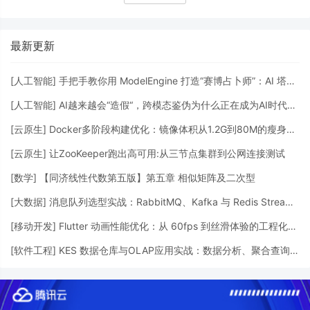
最新更新
[
人工智能
]
手把手教你用 ModelEngine 打造“赛博占卜师”：AI 塔罗智能体 (Agent) 开发实战
[
人工智能
]
AI越来越会“造假“，跨模态鉴伪为什么正在成为AI时代的新基建？
[
云原生
]
Docker多阶段构建优化：镜像体积从1.2G到80M的瘦身实战
[
云原生
]
让ZooKeeper跑出高可用:从三节点集群到公网连接测试
[
数学
]
【同济线性代数第五版】第五章 相似矩阵及二次型
[
大数据
]
消息队列选型实战：RabbitMQ、Kafka 与 Redis Streams 的工程权衡
[
移动开发
]
Flutter 动画性能优化：从 60fps 到丝滑体验的工程化调优
[
软件工程
]
KES 数据仓库与OLAP应用实战：数据分析、聚合查询与性能优化