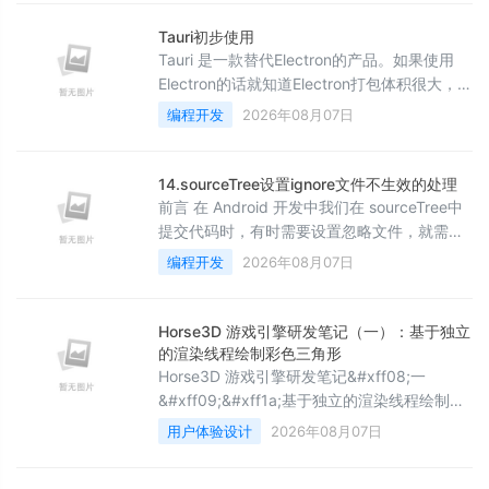
当前AI发展太快&#xff0c;如有不足&#xff0c;感
谢指正&#xff01;部分内容参考了Hollis的AI课
Tauri初步使用
程。1、ReactAgent该架构模仿人类人类思考
Tauri 是一款替代Electron的产品。如果使用
的思维方式&#xff0c;让LLM每一步进行
Electron的话就知道Electron打包体积很大，而
Tauri打包体积很小。（当然，Tauri的功能不仅
编程开发
2026年08月07日
是打包） Tauri的安装 前提条件 已经安装
NodeJS 已经安装npm （NPM和NodeJS的安
装方法请见百度） 安装 下载Visual Studio
14.sourceTree设置ignore文件不生效的处理
2019/2022（2013以上的版本就可以） Visual
前言 在 Android 开发中我们在 sourceTree中
Studi
提交代码时，有时需要设置忽略文件，就需要
做些设置，但是有时在 sourceTree中做了设置
编程开发
2026年08月07日
却不起作用，今天就来讲讲如何解决
sourceTree设置忽略文件却失效的问题。 今天
涉及知识点有： .gitignore 文件位置
Horse3D 游戏引擎研发笔记（一）：基于独立
.gitignore 文件基本配置 sourceTree解决
的渲染线程绘制彩色三角形
ignore文件不生效的问题 .gitignore
Horse3D 游戏引擎研发笔记&#xff08;一
&#xff09;&#xff1a;基于独立的渲染线程绘制彩
色三角形 Bilibili 同步视频 一、为什么要独立渲
用户体验设计
2026年08月07日
染线程 二、Qt 6.4 官方的多线程渲染建议
三、项目结构 四、核心实现 4.1 渲染线程