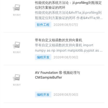
RenderThread 4.2 显示端 IScreen 4.3
性能优化的系统方法论：从profiling到瓶颈定
CMake 与部署 五、踩坑记录 5.1 界面闪烁 5
位到方案验证的闭环
性能优化的系统方法论&#xff1a;从profiling到
瓶颈定位到方案验证的闭环 作者&#xff1a;钟伊
人 | 日期&#xff1a;2026-07-29 | Week5 总结
软件工程
2026年08月07日
与避坑 模块一&#xff1a;性能优化的科学方法为
什么大多数性能优化失败了&#xff1f;性能优化
最大的误区是&#34;凭感觉优化&#34;。开发
带有自定义核函数的支持向量机
者往往凭直觉猜测瓶颈在哪里&#xff0c;然后花
带有自定义核函数的支持向量机 import
大量时间优化。结果可能是优化
numpy as np import matplotlib.pyplot as plt
from sklearn import svm, datasets
编程开发
2026年08月06日
plt.rcParams['font.sans-serif'] = ['SimHei']
plt.rcParams['axes.unicode_minus'] = False
# 导入数据以便处理 i
AV Foundation ⑯ 视频处理与
CMSampleBuffer
编程开发
2026年08月06日