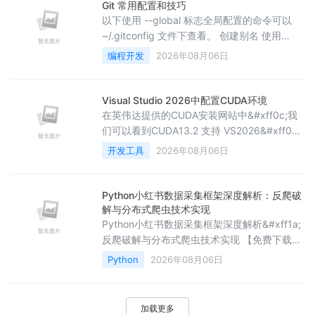
Git 常用配置和技巧
以下使用 --global 标志全局配置的命令可以
~/.gitconfig 文件下查看。 创建别名 使用
&lt;alias&gt; 可以极大地提高效率，我常用的
编程开发
2026年08月06日
有 使用下面的命令创建别名，将 &lt;alias&gt;
替换为别名名称，将 &lt;command&gt; 替换
为要使用别名的命令： $ git config --global
Visual Studio 2026中配置CUDA环境
alias.&lt;alias&gt; &lt;com
在英伟达提供的CUDA安装网站中&#xff0c;我
们可以看到CUDA13.2 支持 VS2026&#xff0c;
但是只能做 64 位原生开发&#xff0c;不能编译
开发工具
2026年08月06日
32 位程序&#xff0c;以后只用 64 位
Windows&#43;64 位程序即可&#xff0c;32 位
CUDA 开发已慢慢被废弃。推荐官方下载
Python小红书数据采集框架深度解析：反爬破
&#xff08;免费&#xff09;关于Visual Studio
解与分布式爬虫技术实现
2026的下
Python小红书数据采集框架深度解析&#xff1a;
反爬破解与分布式爬虫技术实现 【免费下载链
接】xhs 基于小红书 Web 端进行的请求封装。
Python
2026年08月06日
项目地址: 小红书作为中国领先的社交电商平台
&#xff0c;其数据采集面临着复杂的反爬机制挑
战。本文
加载更多