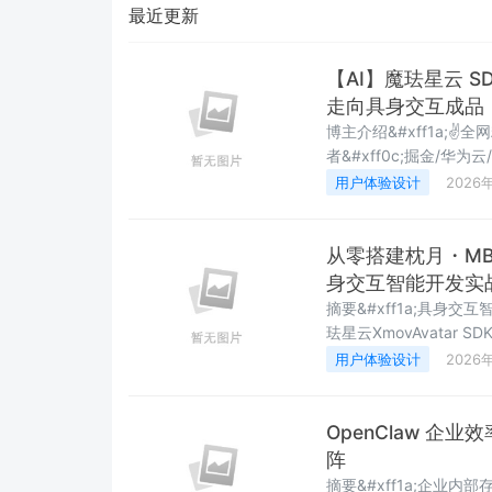
最近更新
【AI】魔珐星云 SD
走向具身交互成品
博主介绍&#xff1a;✌全
者&#xff0c;掘金/华为云
围&#xff1a;SpringBo
用户体验设计
2026
MySQL、Postgr
从零搭建枕月・M
身交互智能开发实
摘要&#xff1a;具身交
珐星云XmovAvatar 
向MBTI性格分析场景
用户体验设计
2026
章涵盖环境搭建、SDK
&#xff0c;并深入解析
OpenClaw 企业
阵
摘要&#xff1a;企业内