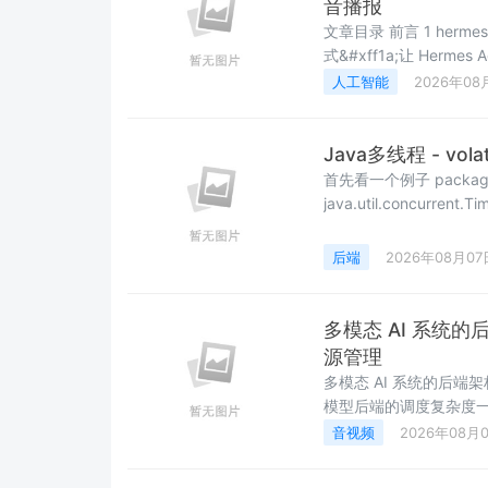
音播报
文章目录 前言 1 hermes-web-ui 是什么&#xff1f; 2 开始安装hermes-web-ui 2.1 推荐方
式&#xff1a;让 Hermes A
手体验 4 使用 cpolar 实现公网访问 4.1 什么是cpolar? 4.
人工智能
2026年08
we
Java多线程 - vola
首先看一个例子 package cn.l
java.util.concurrent.TimeUnit; /** * @Author: Neco * @Desc
后端
2026年08月07
多模态 AI 系统
源管理
多模态 AI 系统的后端
模型后端的调度复杂度一个
&#xff08;LLaMA 70B
音视频
2026年08月
&#xff08;Whisper La