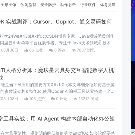
图形图像
休闲益智
安全防护
动作射击
行业软件
体育竞速
K 实战测评：Cursor、Copilot、通义灵码如何
网粉丝24W&#43;&#xff0c;CSDN博客专家、Java领域优质创作
/阿里云/InfoQ等平台优质作者、专注于Java技术领域✌ 技术范
ot、SpringCloud、Vue、SSM、HTML、Nodejs、Python、
年08月08日
66 点赞
0
评论
7807 浏览
eSQL、大数据、物联网、机器学习等设计与开发
BTI人格分析师：魔珐星云具身交互智能数字人机
战
互智能是当下AI应用的重要方向&#xff0c;本文详细介绍如何基于魔
SDK的参数流架构&#xff0c;使用Qoder AI编程工具从零搭建一个面
的具身交互智能数字人应用——枕月・MBTI人格类型分析师。文
年08月08日
108 点赞
0
评论
15212 浏览
配置、LLM大模型对接、ASR语音识别集成等完整开发流程
流式对话、首句即
效率工具实战：用 AI Agent 构建内部自动化办公矩
部存在大量重复性、规则明确的低价值劳动&#xff0c;如会议纪要整