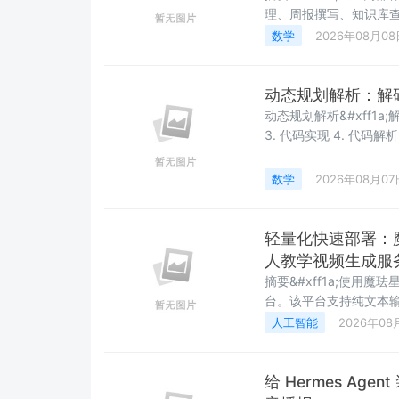
理、周报撰写、知识库查询和
&#xff0c;系统讲解如
数学
2026年08月08
总、知识库 RAG、审批
计、精简代码实现和落
动态规划解析：解
动态规划解析&#xff1a;解码方法问题 1. 问题描述 2. 解题思
3. 代码实现 4. 代码解析 4.1 初始化检查 4.2 DP数组初始化 4.3 状态转移 5. 复杂
析 6. 测试用例 7. 关键点总结 8. 扩展思考 &#x1f3
&#xff0c;收藏不迷路&#x
数学
2026年08月07
轻量化快速部署：魔
人教学视频生成服
摘要&#xff1a;使用魔
台。该平台支持纯文本输入&#x
分钟生成1分半视频&#x
人工智能
2026年08
&#xff0c;Digital human 
给 Hermes Ag