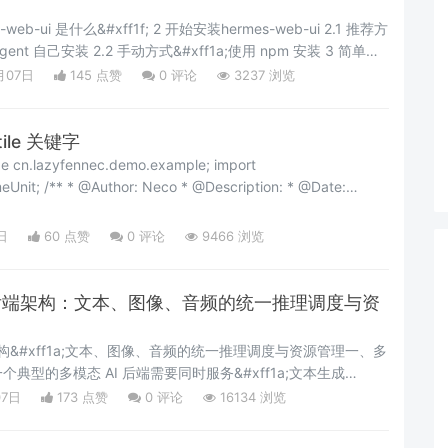
gent 自己安装 2.2 手动方式&#xff1a;使用 npm 安装 3 简单上
2 安装cpolar 4.3 注册及登录
月07日
145 点赞
0
评论
3237 浏览
tile 关键字
azyfennec.demo.example; import
ription: * @Date:
create in 2022/6/15 11:39 */ public class VisibilityDemo { pub
日
60 点赞
0
评论
9466 浏览
的后端架构：文本、图像、音频的统一推理调度与资
架构&#xff1a;文本、图像、音频的统一推理调度与资源管理一、多
典型的多模态 AI 后端需要同时服务&#xff1a;文本生成
&#xff09;、图像理解&#xff08;LLaVA 13B&#xff09;、语音识别
07日
173 点赞
0
评论
16134 浏览
rge-v3&#xff09;、文本到语音&#xff08;Bark/VI