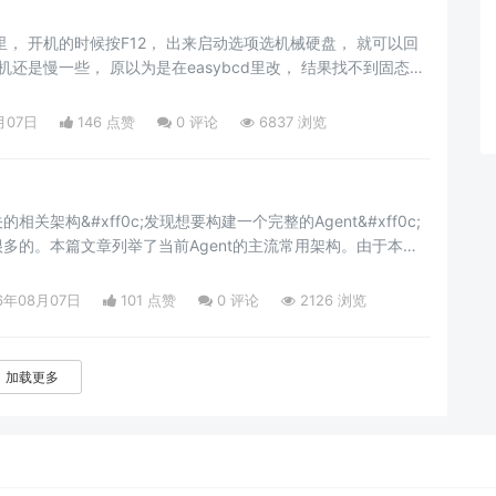
里， 开机的时候按F12， 出来启动选项选机械硬盘， 就可以回
开机还是慢一些， 原以为是在easybcd里改， 结果找不到固态硬
id分区， 大概是要装一个efi的启动编辑， 到bios里看了下启动选
顺序， 从7回到10要检查硬盘， 这个比较讨厌， 以前Ubuntu
月07日
146 点赞
0
评论
6837 浏览
dows也不
关的相关架构&#xff0c;发现想要构建一个完整的Agent&#xff0c;
多的。本篇文章列举了当前Agent的主流常用架构。由于本人
xff0c;如有不足&#xff0c;感谢指正&#xff01;部分内容参考了
ReactAgent该架构模仿人类人类思考的思维方式&#xff0c;让LLM每
6年08月07日
101 点赞
0
评论
2126 浏览
加载更多