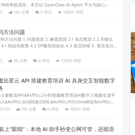
审批流转。本文以 OpenClaw AI Agent 平台为核心
何用 Skill 体系构建内部效率工具矩阵。文章覆盖会议纪要、周报汇
日
143 点赞
0
评论
10855 浏览
自动化、数据看板五大核心场景&#xff0c;每个场景均给出架构设
地踩坑经验
码方法问题
路 2.1 动态规划 2.2 关键点
度分
3a;The Begin&#x1f33a;点点关注
1f
日
35 点赞
0
评论
13430 浏览
珐星云 API 搭建教育培训 AI 具身交互智能数字
务
珐星云参数流API&#xff0c;2小时搭建教育培训AI数字人视频生成平
ff0c;自动转换SSML&#xff0c;约500ms响应&#xff0c;3
ff0c;低成本、可规模化。作为具身交互智能的重要应用场景
月07日
118 点赞
0
评论
16814 浏览
video generation technology provide
ent 装上“眼睛”：本地 AI 助手秒变公网可管，还能语