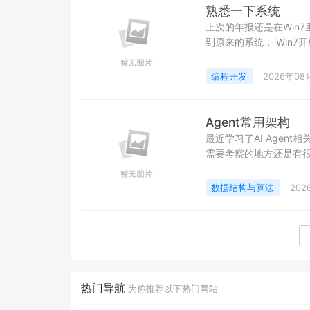
熟悉一下系统
上次的年报还是在Win7
到原来的系统， Win7
盘， 那个是uefi的gu
项， 可以调整两个硬盘的
编程开发
2026年08
双系统会出现， 都是Win
Agent常用架构
最近学习了AI Agent相
需要考察的地方还是有很
技术以及当前AI发展太快&#
Hollis的AI课程。1、
数据结构与算法
202
一步进行
热门导航
为你推荐以下热门网站