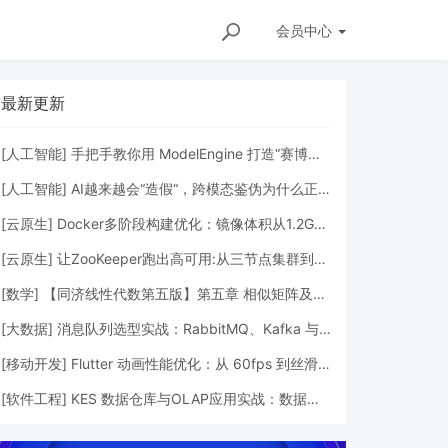
会员
中心
最新更新
[
人工智能
]
手把手教你用 ModelEngine 打造“赛博占卜师”：AI 塔罗智能体 (Agent) 开发实战
[
人工智能
]
AI越来越会“造假“，跨模态鉴伪为什么正在成为AI时代的新基建？
[
云原生
]
Docker多阶段构建优化：镜像体积从1.2G到80M的瘦身实战
[
云原生
]
让ZooKeeper跑出高可用:从三节点集群到公网连接测试
[
数学
]
【同济线性代数第五版】第五章 相似矩阵及二次型
[
大数据
]
消息队列选型实战：RabbitMQ、Kafka 与 Redis Streams 的工程权衡
[
移动开发
]
Flutter 动画性能优化：从 60fps 到丝滑体验的工程化调优
R智能炒币机器人：跪着赚钱赚不到，你可以试试躺着
[
软件工程
]
KES 数据仓库与OLAP应用实战：数据分析、聚合查询与性能优化