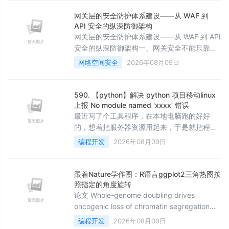
网关层的安全防护体系建设——从 WAF 到
API 安全的纵深防御架构
网关层的安全防护体系建设——从 WAF 到 API
安全的纵深防御架构一、网关安全不能只靠一
层 WAF很多团队对网关安全的理解是&#34;在
网络空间安全
2026年08月09日
Nginx 前面加一个 WAF 就差不多了&#34;。
WAF 确实能拦截 SQL 注入、XSS、CSRF 等
常见的 Web 攻击&#xff0c;但现代 API 的安全
590. 【python】解决 python 项目移动linux
威胁已经远远超出了这个范围。内部 API 被未
上报 No module named 'xxxx' 错误
授权服务调用、敏感数据在响应中泄露、接口
最近写了个工具程序，在本地电脑跑的好好
被恶意
的，想着把服务器资源用起来，于是就把程序
迁移到linux上，结果如图所示，直接给我来了
编程开发
2026年08月09日
个“No module named 'servers'”
[root@xxxxxxx base_utils_python]#
python3
跟着Nature学作图：R语言ggplot2三角热图按
servers/xxxxxxx/mysystem/main_xxxx.py
照指定的角度旋转
Traceback (most recent call
论文 Whole-genome doubling drives
oncogenic loss of chromatin segregation
#MOESM10 作图数据都有，论文中的图也很
编程开发
2026年08月09日
好看，抽时间复现 今天的推文复现一下论文中