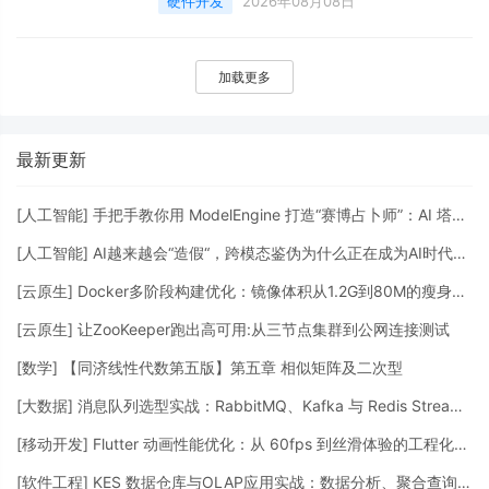
硬件开发
2026年08月08日
&#34;之痛&#xff1a;为何内核需要统一的传感
器框架Linux 内核中存在大量传感器外设——
加速度计、陀螺仪、ADC、温度传感器、光传
加载更多
感器——每种传感器在不同的 SoC 平台上都有
不同的驱动实现方式。在 IIO 子系统出现之前
&#xff0c;传感器驱动要么混在 m
最新更新
[
人工智能
]
手把手教你用 ModelEngine 打造“赛博占卜师”：AI 塔罗智能体 (Agent) 开发实战
[
人工智能
]
AI越来越会“造假“，跨模态鉴伪为什么正在成为AI时代的新基建？
[
云原生
]
Docker多阶段构建优化：镜像体积从1.2G到80M的瘦身实战
[
云原生
]
让ZooKeeper跑出高可用:从三节点集群到公网连接测试
[
数学
]
【同济线性代数第五版】第五章 相似矩阵及二次型
[
大数据
]
消息队列选型实战：RabbitMQ、Kafka 与 Redis Streams 的工程权衡
[
移动开发
]
Flutter 动画性能优化：从 60fps 到丝滑体验的工程化调优
[
软件工程
]
KES 数据仓库与OLAP应用实战：数据分析、聚合查询与性能优化