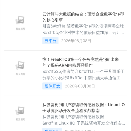
的Figure 1e 三角热图 ggplot2能够做这种三角
热图
云计算与大数据的结合：驱动企业数字化转型
的核心引擎
引言&#xff1a;随着数字化转型的浪潮席卷全球
&#xff0c;企业对技术的依赖日益加深。云计算
与大数据作为当今最具革命性的信息技术
云平台
2026年08月08日
&#xff0c;正在深刻改变企业的运营模式、决策
机制与市场竞争力。云计算提供了高效、灵活
的基础设施&#xff0c;而大数据则为企业提供了
惊！FreeRTOS第一个任务竟然是“骗”出来
大量有价值的信息和洞察。两者的结合
的？揭秘ARM内核最骚操作
&#xff0c;不仅使企业能够更好地利用数据资源
&#x1f525;作者简介&#xff1a; 一个平凡而乐于
&#xff0c;还大大提升了运营效率和市场响应速
分享的小比特&#xff0c;中南民族大学通信工程
度
专业研究生&#xff0c;研究方向无线联邦学习
硬件开发
2026年08月08日
&#x1f3ac;擅长领域&#xff1a;驱动开发
&#xff0c;嵌入式软件开发&#xff0c;BSP开发 ❄️
作者主页&#xff1a;一个平凡而乐于分享的小比
从设备树到用户态读取传感器数据：Linux IIO
特的个人主页 ✨收录专栏&#xff1a;操作系统
子系统驱动开发全流程实战指南
&#xff0c;本专栏为讲解各操
从设备树到用户态读取传感器数据
&#xff1a;Linux IIO 子系统驱动开发全流程实战
指南一、工业传感器驱动的&#34;碎片化