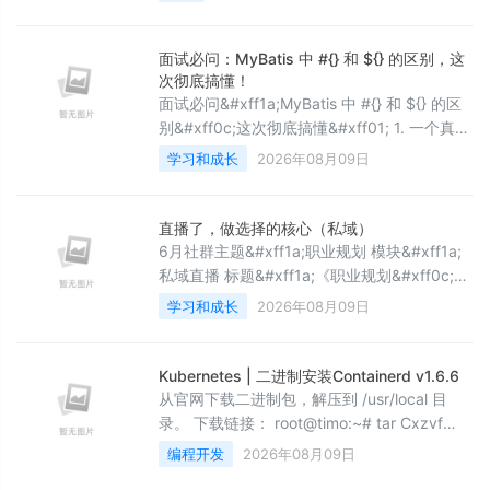
五年前写的代码&#xff0c;一个按钮的 class 是
header__nav--primary-btn__label--is-
active。它在 2019 年是正确的——BEM 方法
面试必问：MyBatis 中 #{} 和 ${} 的区别，这
论是当时应对&#34;CSS 全局作用域&#34;
次彻底搞懂！
面试必问&#xff1a;MyBatis 中 #{} 和 ${} 的区
别&#xff0c;这次彻底搞懂&#xff01; 1. 一个真实
的生产事故 2. 核心区别一览表 3. 执行流程对
学习和成长
2026年08月09日
比图 4. 详细原理解析 4.1 &#96;#
{}&#96;&#xff1a;预编译占位符 4.2
&#96;${}&#96;&#xff1a;纯文本替换 5. 代码示
直播了，做选择的核心（私域）
例对比 5.1 Mappe
6月社群主题&#xff1a;职业规划 模块&#xff1a;
私域直播 标题&#xff1a;《职业规划&#xff0c;我
们究竟如何做选择&#xff1f;》 时间
学习和成长
2026年08月09日
&#xff1a;6.28 20:00 直播讲些什么内容
&#xff1f; 1. 上篇&#xff08;回顾&#xff09; - 我走
的路&#xff0c;到底有没有前途&#xff1f; - 职场
Kubernetes | 二进制安装Containerd v1.6.6
之路&#xff0c;到底能不能复制
从官网下载二进制包，解压到 /usr/local 目
录。 下载链接： root@timo:~# tar Cxzvf
/usr/local containerd-1.6.6-linux-amd64.t
编程开发
2026年08月09日