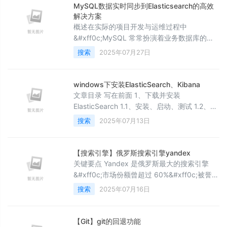
学者Git书籍&#x1f389;&#x1f449;&#x1f680;
MySQL数据实时同步到Elasticsearch的高效
《
解决方案
概述在实际的项目开发与运维过程中
&#xff0c;MySQL 常常扮演着业务数据库的核
心角色&#xff0c;以其强大的事务处理能力和数
搜索
2025年07月27日
据完整性保障&#xff0c;支撑着系统的稳定运
行。然而&#xff0c;随着数据量的急剧增长和查
询复杂度的不断提升&#xff0c;单一依赖
windows下安装ElasticSearch、Kibana
MySQL 进行高效的数据检索显得日益吃力
文章目录 写在前面 1、下载并安装
&#xff0c;尤其是在面对海量数据的复杂查询场
ElasticSearch 1.1、安装、启动、测试 1.2、登
景时&#xff0c;性能瓶颈愈发凸显。为
录与密码重置 1.3、es文件目录结构 2、安装插
搜索
2025年07月13日
件 3、本地模拟启动多个ES节点 4、 Kibana的
安装与界面 4.1、安装 4.2、下载样例数据
4.3、API 测试工具 写在前面ElasticSearch
【搜索引擎】俄罗斯搜索引擎yandex
7.0开始内置了java环境本文下载的是
关键要点 Yandex 是俄罗斯最大的搜索引擎
&#xff0c;市场份额曾超过 60%&#xff0c;被誉
为“俄罗斯的谷歌”。 它提供多样化服务
搜索
2025年07月16日
&#xff0c;包括搜索、电子邮件、云存储、地图
和打车等&#xff0c;特别适合本地化需求。
2024 年&#xff0c;Yandex 经历分拆&#xff0c;
【Git】git的回退功能