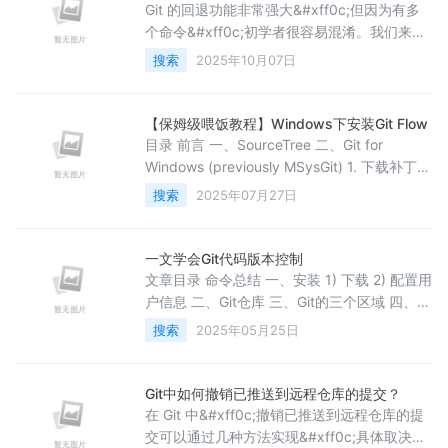
俄罗斯业务由本土财团收购&#xff0c;荷兰总部
Git 的回退功能非常强大&#xff0c;但因为有多
更名为 Nebius Group。 2025 年
个命令&#xff0c;初学者很容易混淆。我们来系
统地梳理一下最核心的几个“回退”指令
搜索
2025年10月07日
&#xff1a;git reset、git revert 和 git restore。
我会按照使用场景和安全级别来为你讲解。 核
心区别&#xff1a;reset vs revert 这是最重要的
【保姆级喂饭教程】Windows下安装Git Flow
区别&#xff0c;理解了它就理解了 Git 回退的精
目录 前言 一、SourceTree 二、Git for
髓&#xff1a
Windows (previously MSysGit) 1. 下载补丁
1.1 getopt.exe 1.2 libintl3.dll 1.3 libiconv2.dll
搜索
2025年07月27日
1.4 安装补丁 2. 安装Git Flow 3. 测试 3.1 初始
化&#xff08;Initialize&#xff09; 3.2 设置远程
3.3
一文学会Git代码版本控制
文章目录 命令总结 一、安装 1) 下载 2) 配置用
户信息 二、Git仓库 三、Git的三个区域 四、文
件状态 五、暂存区使用 六、Git回退版本 七、
搜索
2025年05月25日
忽略文件 八、分支 1) 创建分支 2) 合并分支
九、创建远程仓库 十、推送到远程仓库 十一、
克隆远程仓库 十二、拉取远程仓库 命令总结
Git中如何撤销已推送到远程仓库的提交？
命令 作用 注意 git -v 查看 git 版本
在 Git 中&#xff0c;撤销已推送到远程仓库的提
交可以通过几种方法实现&#xff0c;具体取决于