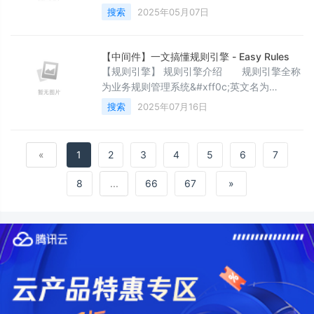
你希望达到的效果。以下是几种常见的方法
搜索
2025年05月07日
&#xff1a; 1. 回退到之前的提交&#xff08;保留历
史记录&#xff09; 场景你希望撤销某个提交
&#xff0c;但保留该提交的历史记录。 方法 找
【中间件】一文搞懂规则引擎 - Easy Rules
到要回退到的提交&#xff1a; 使用 git log 命令
【规则引擎】 规则引擎介绍 规则引擎全称
找到你要回退到的提交的哈希值。 git
为业务规则管理系统&#xff0c;英⽂名为
BRMS&#xff08;即 Business Rule
搜索
2025年07月16日
Management System&#xff09;。规则引擎的
主要思想是将应用程序中的业务决策部分分离
出来&#xff0c;并使用预定义的语义模块编写业
«
1
2
3
4
5
6
7
务决策&#xff08;业务规则&#xff09;&#xff0c;由
用户或开发者在需要时进行配置、管理。 需要
8
...
66
67
»