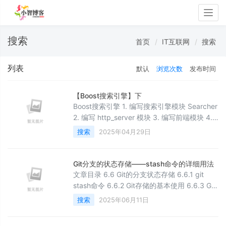
Togg
navig
搜索
首页
IT互联网
搜索
列表
默认
浏览次数
发布时间
【Boost搜索引擎】下
Boost搜索引擎 1. 编写搜索引擎模块 Searcher
2. 编写 http_server 模块 3. 编写前端模块 4.
添加日志 5. 补充 去掉暂停词 6. 项目扩展方向
搜索
2025年04月29日
1. 编写搜索引擎模块 Searcher这一模块主要提
供建立索引&#xff0c;以及收到用户的发起的
http请求通过Get方法提交的搜索关键字
Git分支的状态存储——stash命令的详细用法
&#xff0c;然后对关键字进行分词&#xff0c;先在
文章目录 6.6 Git的分支状态存储 6.6.1 git
stash命令 6.6.2 Git存储的基本使用 6.6.3 Git
存储的其他用法 6.6.4 Git存储与暂存区 6.6.5
搜索
2025年06月11日
Git存储的原理 &#x1f389;强力推荐一本【清华
大学出版社】出版的超详细超全面非常适合初