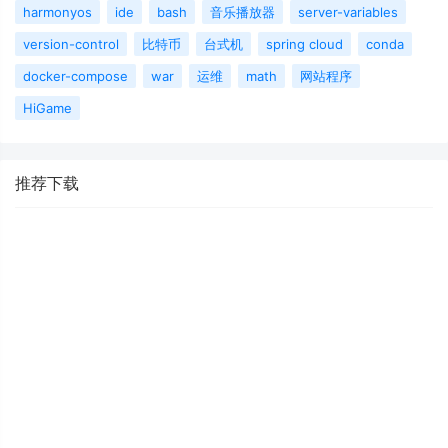
harmonyos
ide
bash
音乐播放器
server-variables
version-control
比特币
台式机
spring cloud
conda
docker-compose
war
运维
math
网站程序
HiGame
推荐下载