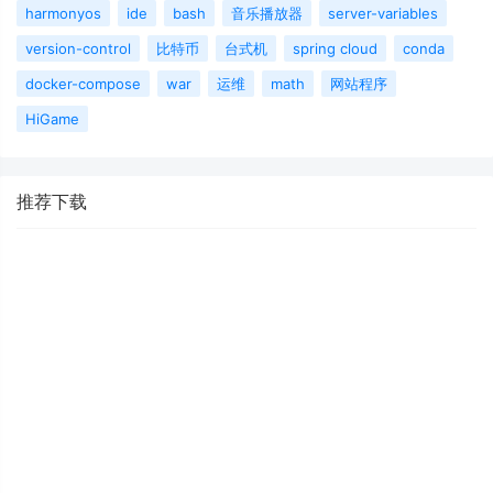
harmonyos
ide
bash
音乐播放器
server-variables
version-control
比特币
台式机
spring cloud
conda
docker-compose
war
运维
math
网站程序
HiGame
推荐下载