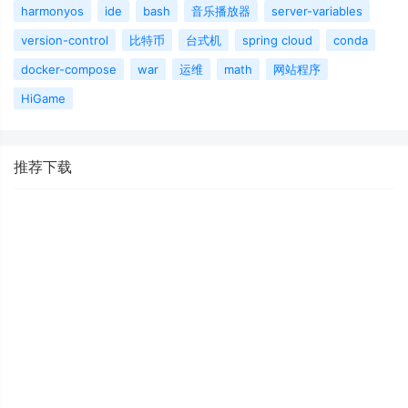
harmonyos
ide
bash
音乐播放器
server-variables
version-control
比特币
台式机
spring cloud
conda
docker-compose
war
运维
math
网站程序
HiGame
推荐下载