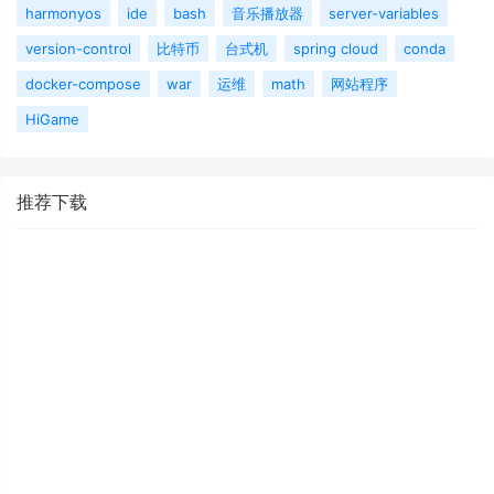
harmonyos
ide
bash
音乐播放器
server-variables
version-control
比特币
台式机
spring cloud
conda
docker-compose
war
运维
math
网站程序
HiGame
推荐下载