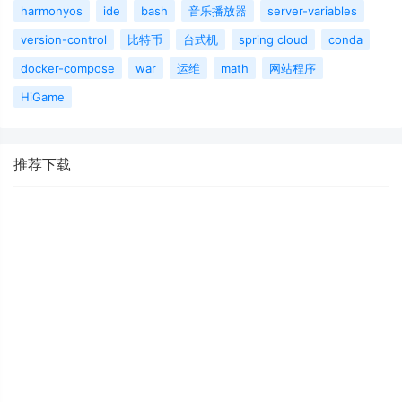
harmonyos
ide
bash
音乐播放器
server-variables
version-control
比特币
台式机
spring cloud
conda
docker-compose
war
运维
math
网站程序
HiGame
推荐下载