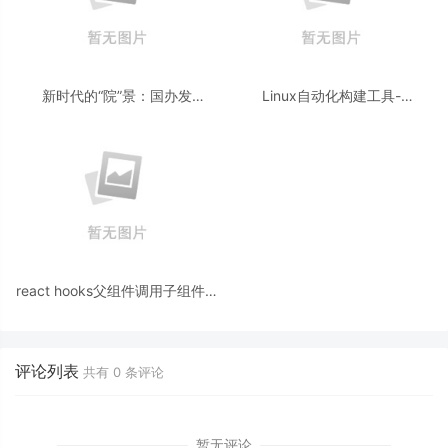
新时代的“院”景：国办发
Linux自动化构建工具-
〔2025〕37号政策驱动下的医
make/Makeﬁle
疗机器人与信息技术融合机遇万
字分析
react hooks父组件调用子组件方
法
评论列表
共有
0
条评论
暂无评论