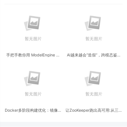
手把手教你用 ModelEngine 打
AI越来越会“造假“，跨模态鉴伪
造“赛博占卜师”：AI 塔罗智能体
为什么正在成为AI时代的新基
(Agent) 开发实战
建？
Docker多阶段构建优化：镜像体
让ZooKeeper跑出高可用:从三节
积从1.2G到80M的瘦身实战
点集群到公网连接测试