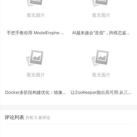
手把手教你用 ModelEngine 打
AI越来越会“造假“，跨模态鉴伪
造“赛博占卜师”：AI 塔罗智能体
为什么正在成为AI时代的新基
(Agent) 开发实战
建？
Docker多阶段构建优化：镜像体
让ZooKeeper跑出高可用:从三节
积从1.2G到80M的瘦身实战
点集群到公网连接测试
评论列表
共有
0
条评论