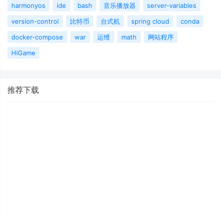
harmonyos
ide
bash
音乐播放器
server-variables
version-control
比特币
台式机
spring cloud
conda
docker-compose
war
运维
math
网站程序
HiGame
推荐下载