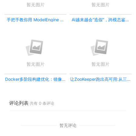
手把手教你用 ModelEngine 打
AI越来越会“造假“，跨模态鉴伪
造“赛博占卜师”：AI 塔罗智能体
为什么正在成为AI时代的新基
(Agent) 开发实战
建？
Docker多阶段构建优化：镜像体
让ZooKeeper跑出高可用:从三节
积从1.2G到80M的瘦身实战
点集群到公网连接测试
评论列表
共有
0
条评论
暂无评论