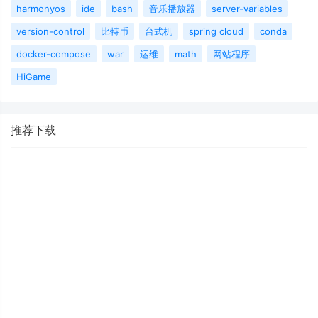
harmonyos
ide
bash
音乐播放器
server-variables
version-control
比特币
台式机
spring cloud
conda
docker-compose
war
运维
math
网站程序
HiGame
推荐下载