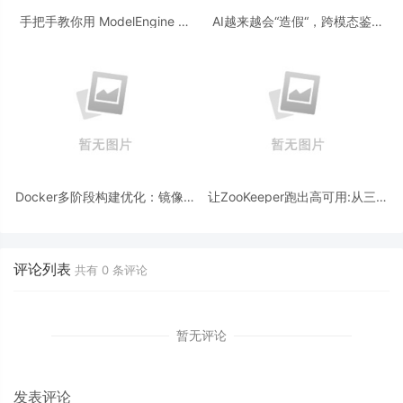
手把手教你用 ModelEngine 打
AI越来越会“造假“，跨模态鉴伪
造“赛博占卜师”：AI 塔罗智能体
为什么正在成为AI时代的新基
(Agent) 开发实战
建？
Docker多阶段构建优化：镜像体
让ZooKeeper跑出高可用:从三节
积从1.2G到80M的瘦身实战
点集群到公网连接测试
评论列表
共有
0
条评论
暂无评论
发表评论