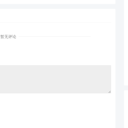
瘦身实战
测试
暂无评论