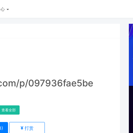
中心
.com/p/097936fae5be
查看全部
3
)
打赏