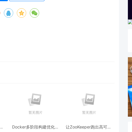
跨模
Docker多阶段构建优化：
让ZooKeeper跑出高可用:
AI
镜像体积从1.2G到80M的
从三节点集群到公网连接