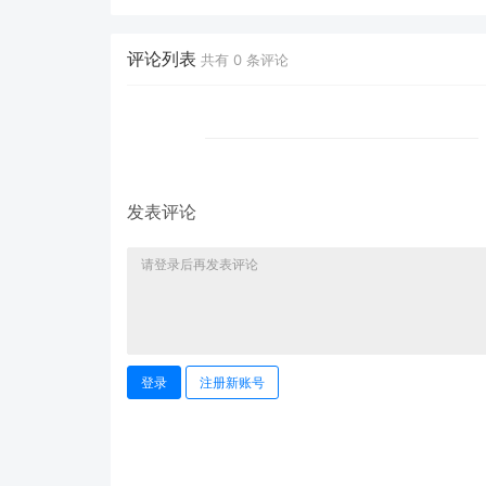
占卜师”：AI 塔罗智能体
时代的新基建？
(Agent) 开发实战
评论列表
共有
0
条评论
发表评论
登录
注册新账号