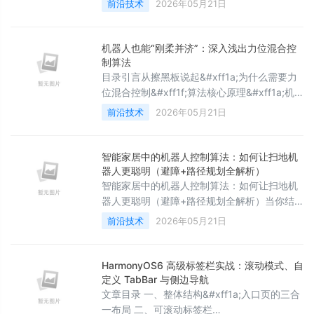
前沿技术
2026年05月21日
栏 1、创建tabbar组件 2、在main.ts全局注册
3、在tabbar对应的页面中使用 前言 要实现
uniapp 小程序的路由拦截和动态tabber栏需
机器人也能“刚柔并济”：深入浅出力位混合控
要使用到uni.a
制算法
目录引言从擦黑板说起&#xff1a;为什么需要力
位混合控制&#xff1f;算法核心原理&#xff1a;机
器人的“多线程”思维关键技术&#xff1a;选择矩
前沿技术
2026年05月21日
阵S实现案例&#xff1a;机械臂打螺丝过程分析技
术突破&#xff1a;无需力传感器的力位混合控制
不同应用场景中的实施策略1. 单电机系统2. 多
智能家居中的机器人控制算法：如何让扫地机
自由度机械臂3. 工业应用中的参数整定未来展
器人更聪明（避障+路径规划全解析）
望 class 卑微码农: def __init
智能家居中的机器人控制算法：如何让扫地机
器人更聪明（避障+路径规划全解析）当你结
束一天疲惫的工作回到家，发现地板已经被扫
前沿技术
2026年05月21日
地机器人打扫得一尘不染，这种体验确实令人
愉悦。但你是否曾好奇过，这个小小的智能设
备是如何在复杂的家居环境中自如穿梭，避开
HarmonyOS6 高级标签栏实战：滚动模式、自
各种障碍物，并高效完成清扫任务的？这一切
定义 TabBar 与侧边导航
都归功于其内部精妙的控制算法系统。现代扫
文章目录 一、整体结构&#xff1a;入口页的三合
地机器人已经发展成为一个集成了多种先进技
一布局 二、可滚动标签栏