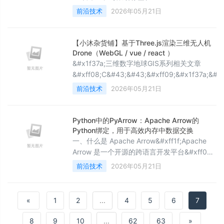
术的智能终端。它们不仅能够自主规划清扫路
&#xff08;BarMode.Scrollable&#xff09; 2.1
前沿技术
2026年05月21日
Fixed 与 Scrollable 的区别 2.2 自定义
TabBar 样式&#xff08;&#64;Builder&#xff09;
2.3 完整实现 三、完全自定义底部
【小沐杂货铺】基于Three.js渲染三维无人机
TabBar&#xff08;仿微信风格&#xff
Drone（WebGL / vue / react ）
&#x1f37a;三维数字地球GIS系列相关文章
&#xff08;C&#43;&#43;&#xff09;&#x1f37a;&#xf
1 【小沐学GIS】基于C&#43;&#43;绘制三维数
前沿技术
2026年05月21日
球Earth&#xff08;OpenGL、glfw、glut&#xff09
期 2 【小沐学GIS】基于C&#43;&#43;绘制三维数字
地球Earth&#xff08;OpenGL、
Python中的PyArrow：Apache Arrow的
Python绑定，用于高效内存中数据交换
一、什么是 Apache Arrow&#xff1f;Apache
Arrow 是一个开源的跨语言开发平台&#xff0c;
专注于在内存中处理列式数据。它定义了一种
前沿技术
2026年05月21日
标准化的内存格式&#xff0c;使得不同系统和编
程语言之间可以零拷贝地共享数据&#xff0c;从
而极大提升数据交换的效率。Arrow 的核心特
«
1
2
...
4
5
6
7
点包括&#xff1a; 列式内存布局&#xff1a;数据按
列存储&#xff0c;适合向量化计算和
8
9
10
...
62
63
»