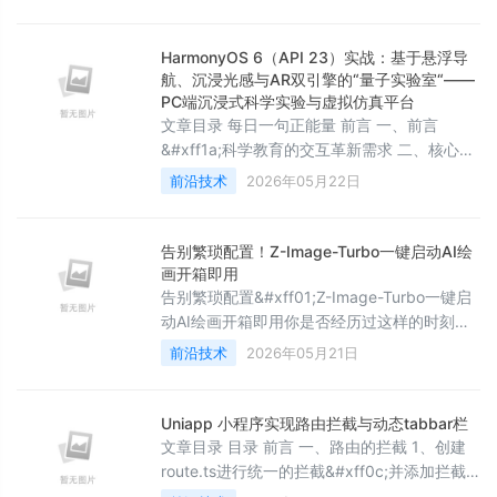
using OpenDroneID 项目地址: 随着全球无人
机监管政策的不断加强&#xff0c;FAA合规成为
无人机操作者必须面对
HarmonyOS 6（API 23）实战：基于悬浮导
航、沉浸光感与AR双引擎的“量子实验室“——
PC端沉浸式科学实验与虚拟仿真平台
文章目录 每日一句正能量 前言 一、前言
&#xff1a;科学教育的交互革新需求 二、核心特
性解析与技术选型 2.1 沉浸光感在科学实验中
前沿技术
2026年05月22日
的价值 2.2 Face AR &#43; Body AR在科学实
验中的协同应用 三、项目实战&#xff1a;&#34;
量子实验室&#34;架构设计 3.1 应用场景与功
告别繁琐配置！Z-Image-Turbo一键启动AI绘
能规划 3.2 技术架构图 四、环境配置与模块依
画开箱即用
赖
告别繁琐配置&#xff01;Z-Image-Turbo一键启
动AI绘画开箱即用你是否经历过这样的时刻
&#xff1a; 花两小时配环境&#xff0c;装依赖
前沿技术
2026年05月21日
&#xff0c;调CUDA版本&#xff0c;改配置文
件…… 终于跑通了模型&#xff0c;结果生成一张
图要等一分半&#xff0c;还报错OOM&#xff1f; 或
Uniapp 小程序实现路由拦截与动态tabbar栏
者打开网页版&#xff0c;排队37人&#xff0c;生成
文章目录 目录 前言 一、路由的拦截 1、创建
一张图卡在“Proces
route.ts进行统一的拦截&#xff0c;并添加拦截
逻辑等 2、将拦截器进行挂载 二、动态tabbar