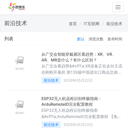
Togg
navig
前沿技术
首页
IT互联网
前沿技术
列表
默认
浏览次数
发布时间
从广交会智能穿戴展区看趋势：XR、VR、
AR、MR是什么？有什么区别？
从广交会看趋势&#xff1a;XR设备正在走向主流
在刚刚开幕的 第139届中国进出口商品交易会
上&#xff0c;一个非常明显的变化是&#xff1a;智
前沿技术
2026年05月22日
能穿戴设备也拥有独立的展区。从AR眼镜到混
合现实设备&#xff0c;各类XR产品集中亮相
&#xff0c;这也释放出一个信号——XR正在
ESP32无人机远程识别终极指南：
从“科技概念”走向“实际应用”。过去我们对这类
ArduRemoteID完全配置教程
设备的印象&#xff0c;可能还停留技术高端但是
ESP32无人机远程识别终极指南
见不到&#
&#xff1a;ArduRemoteID完全配置教程 【免费
下载链接】ArduRemoteID RemoteID support
前沿技术
2026年05月22日