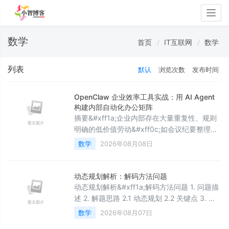
Togg
navig
数学
首页
IT互联网
数学
列表
默认
浏览次数
发布时间
OpenClaw 企业效率工具实战：用 AI Agent
构建内部自动化办公矩阵
摘要&#xff1a;企业内部存在大量重复性、规则
明确的低价值劳动&#xff0c;如会议纪要整理、
周报撰写、知识库查询和审批流转。本文以
数学
2026年08月08日
OpenClaw AI Agent 平台为核心&#xff0c;系统
讲解如何用 Skill 体系构建内部效率工具矩阵。
文章覆盖会议纪要、周报汇总、知识库 RAG、
动态规划解析：解码方法问题
审批自动化、数据看板五大核心场景&#xff0c;
动态规划解析&#xff1a;解码方法问题 1. 问题描
每个场景均给出架构设计、精简代码实现和落
述 2. 解题思路 2.1 动态规划 2.2 关键点 3. 代
地踩坑经验
码实现 4. 代码解析 4.1 初始化检查 4.2 DP数
数学
2026年08月07日
组初始化 4.3 状态转移 5. 复杂度分析 6. 测试