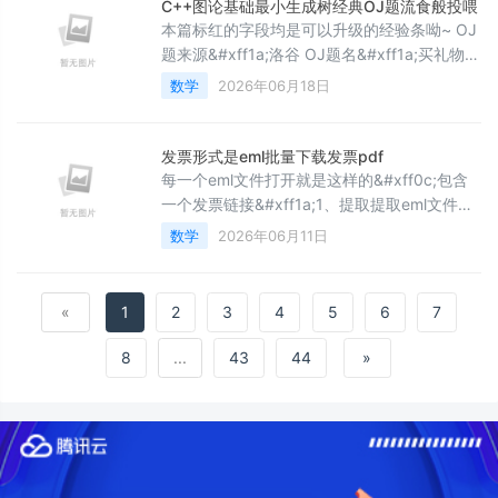
《rabbitmq》、《JavaWeb&#43;AI的talis学
C++图论基础最小生成树经典OJ题流食般投喂
习系统》、《苍穹外卖》目录一、前言
本篇标红的字段均是可以升级的经验条呦~ OJ
&#xff1a;为什么数组算法是算法入门核心
题来源&#xff1a;洛谷 OJ题名&#xff1a;买礼物
&#xff1
OJ题归属&#xff1a;图论基础【最小生成树】
数学
2026年06月18日
解题算法&#xff1a;kruskal算法&#xff08;kk
算法&#xff09; 经验总结&#xff1a;用kurskal算
法构造出来的生成树可能有若干个&#xff0c;顶
发票形式是eml批量下载发票pdf
点有不连通的情况不影响他建树&#xff0c;
每一个eml文件打开就是这样的&#xff0c;包含
一个发票链接&#xff1a;1、提取提取eml文件中
的发票链接 # 批量提取200个eml文件的链接
数学
2026年06月11日
地址&#xff0c;保存到发票链接.txt中&#xff0c;
import os import re import email from
email.policy import default #
«
1
2
3
4
5
6
7
&#61;&#61;&#61;&#61;&#61;
8
...
43
44
»