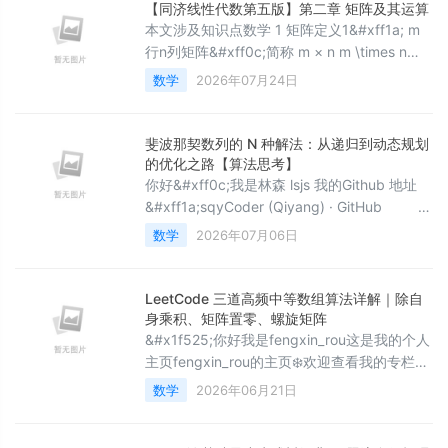
【同济线性代数第五版】第二章 矩阵及其运算
本文涉及知识点数学 1 矩阵定义1&#xff1a; m
行n列矩阵&#xff0c;简称 m × n m \times n
m×n矩阵&#xff1
数学
2026年07月24日
斐波那契数列的 N 种解法：从递归到动态规划
的优化之路【算法思考】
你好&#xff0c;我是林森 lsjs 我的Github 地址
&#xff1a;sqyCoder (Qiyang) · GitHub
以博文记录成长&#xff0c;用心打磨代码与
数学
2026年07月06日
思维 今天拿经典的斐波那契数列开刀。几乎所
有学递归的同学&#xff0c;第一道例题都是斐波
那契。一行递归代码就能写出来很多人觉得
LeetCode 三道高频中等数组算法详解｜除自
“这也太简单了”。但你有没有试过输入
身乘积、矩阵置零、螺旋矩阵
&#x1f525;你好我是fengxin_rou这是我的个人
主页fengxin_rou的主页❄️欢迎查看我的专栏我
的专栏《Java后端学习》、《JAVASE基
数学
2026年06月21日
础》、《JUC并发》、《redis》、《JVM虚拟
机》、《MYSQL》、《黑马点评》、