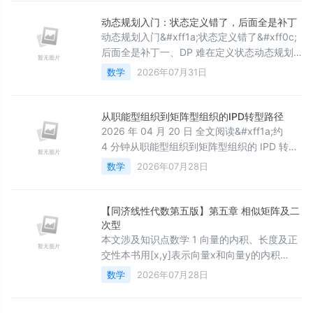
用例 7. 关键点总结 8. 扩展思考
&#x1f33a;The Begin&#x1f33a;点点关注
动态规划入门：状态定义错了，后面全是补丁
&#xff0c;收藏不迷路&#x1f
动态规划入门&#xff1a;状态定义错了&#xff0c;
后面全是补丁一、DP 难在定义状态动态规划
最容易把人劝退。很多题解一上来就是状态转
数学
2026年07月31日
移方程&#xff0c;看起来像天书。其实 DP 的关
键不是背方程&#xff0c;而是定义状态。状态定
义清楚&#xff0c;转移通常能推出来&#xff1b;状
从职能型组织到矩阵型组织的IPD转型路径
态定义含糊&#xff0c;后面全是 if 补丁。一个好
2026 年 04 月 20 日 全文阅读&#xff1a;约
的状态要回答&#xff1a;它表示什么&#xff0c
4 分钟从职能型组织到矩阵型组织的 IPD 转型
路径摘要&#xff1a;IPD&#xff08;集成产品开发
数学
2026年07月28日
&#xff09;的核心是跨职能协同与市场驱动
&#xff0c;其落地的关键在于组织形态从职能型
向矩阵型的系统性演进。本文依据《中国制造
【同济线性代数第五版】第五章 相似矩阵及二
业 IPD 白皮书》与标杆实践&#xff0c;系统阐述
次型
转型路径、核心步骤与保障机制&#xff0c;为
本文涉及知识点数学 1 向量的内积、长度及正
交性本书用[x,y]表示向量x和向量y的内积
&#xff08;点乘&#xff09;。定理1&#xff1a;若n维
数学
2026年07月28日
向量 a 1 ,