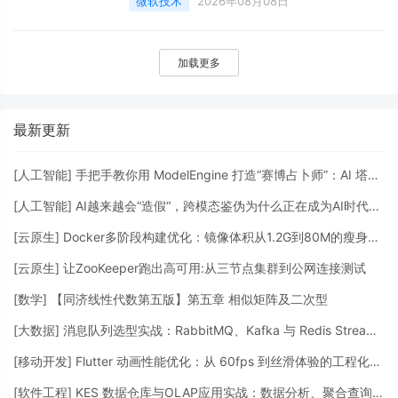
微软技术
2026年08月08日
Codex下载、Windows安装Codex、微软商店
无法下载应用、GPT Codex 安装教程 前言最
近在折腾 GPT 官方推出的 Codex&#xff0c;准
加载更多
备在 Windows 电脑上体验一下本地客户端。
结果第一步就被卡住&#xff
最新更新
[
人工智能
]
手把手教你用 ModelEngine 打造“赛博占卜师”：AI 塔罗智能体 (Agent) 开发实战
[
人工智能
]
AI越来越会“造假“，跨模态鉴伪为什么正在成为AI时代的新基建？
[
云原生
]
Docker多阶段构建优化：镜像体积从1.2G到80M的瘦身实战
[
云原生
]
让ZooKeeper跑出高可用:从三节点集群到公网连接测试
[
数学
]
【同济线性代数第五版】第五章 相似矩阵及二次型
[
大数据
]
消息队列选型实战：RabbitMQ、Kafka 与 Redis Streams 的工程权衡
[
移动开发
]
Flutter 动画性能优化：从 60fps 到丝滑体验的工程化调优
[
软件工程
]
KES 数据仓库与OLAP应用实战：数据分析、聚合查询与性能优化