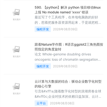
WAF 确实能拦截 SQL 注入、XSS、CSRF 等
常见的 Web 攻击&#xff0c;但现代 API 的安全
590. 【python】解决 python 项目移动linux
威胁已经远远超出了这个范围。内部 API 被未
上报 No module named 'xxxx' 错误
授权服务调用、敏感数据在响应中泄露、接口
最近写了个工具程序，在本地电脑跑的好好
被恶意
的，想着把服务器资源用起来，于是就把程序
迁移到linux上，结果如图所示，直接给我来了
编程开发
2026年08月09日
个“No module named 'servers'”
[root@xxxxxxx base_utils_python]#
python3
跟着Nature学作图：R语言ggplot2三角热图按
servers/xxxxxxx/mysystem/main_xxxx.py
照指定的角度旋转
Traceback (most recent call
论文 Whole-genome doubling drives
oncogenic loss of chromatin segregation
#MOESM10 作图数据都有，论文中的图也很
编程开发
2026年08月09日
好看，抽时间复现 今天的推文复现一下论文中
的Figure 1e 三角热图 ggplot2能够做这种三角
热图
云计算与大数据的结合：驱动企业数字化转型
的核心引擎
引言&#xff1a;随着数字化转型的浪潮席卷全球
&#xff0c;企业对技术的依赖日益加深。云计算
与大数据作为当今最具革命性的信息技术
云平台
2026年08月08日
&#xff0c;正在深刻改变企业的运营模式、决策