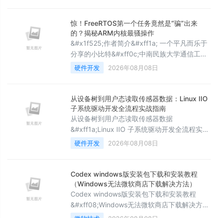
机制与市场竞争力。云计算提供了高效、灵活
的基础设施&#xff0c;而大数据则为企业提供了
惊！FreeRTOS第一个任务竟然是“骗”出来
大量有价值的信息和洞察。两者的结合
的？揭秘ARM内核最骚操作
&#xff0c;不仅使企业能够更好地利用数据资源
&#x1f525;作者简介&#xff1a; 一个平凡而乐于
&#xff0c;还大大提升了运营效率和市场响应速
分享的小比特&#xff0c;中南民族大学通信工程
度
专业研究生&#xff0c;研究方向无线联邦学习
硬件开发
2026年08月08日
&#x1f3ac;擅长领域&#xff1a;驱动开发
&#xff0c;嵌入式软件开发&#xff0c;BSP开发 ❄️
作者主页&#xff1a;一个平凡而乐于分享的小比
从设备树到用户态读取传感器数据：Linux IIO
特的个人主页 ✨收录专栏&#xff1a;操作系统
子系统驱动开发全流程实战指南
&#xff0c;本专栏为讲解各操
从设备树到用户态读取传感器数据
&#xff1a;Linux IIO 子系统驱动开发全流程实战
指南一、工业传感器驱动的&#34;碎片化
硬件开发
2026年08月08日
&#34;之痛&#xff1a;为何内核需要统一的传感
器框架Linux 内核中存在大量传感器外设——
加速度计、陀螺仪、ADC、温度传感器、光传
Codex windows版安装包下载和安装教程
感器——每种传感器在不同的 SoC 平台上都有
（Windows无法微软商店下载解决方法）
不同的驱动实现方式。在 IIO 子系统出现之前
Codex windows版安装包下载和安装教程
&#xff0c;传感器驱动要么混在 m
&#xff08;Windows无法微软商店下载解决方法
&#xff09;关键词&#xff1a;Codex安装包、