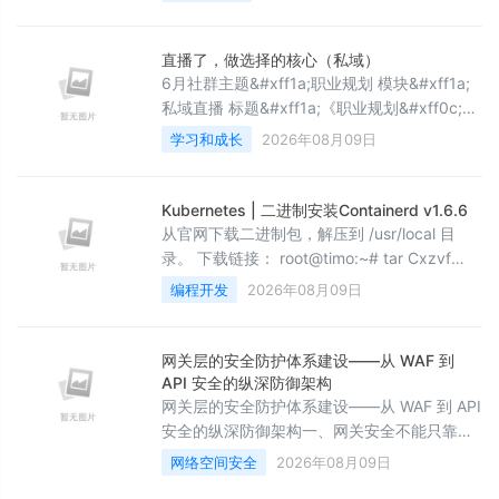
比图 4. 详细原理解析 4.1 &#96;#
{}&#96;&#xff1a;预编译占位符 4.2
&#96;${}&#96;&#xff1a;纯文本替换 5. 代码示
直播了，做选择的核心（私域）
例对比 5.1 Mappe
6月社群主题&#xff1a;职业规划 模块&#xff1a;
私域直播 标题&#xff1a;《职业规划&#xff0c;我
们究竟如何做选择&#xff1f;》 时间
学习和成长
2026年08月09日
&#xff1a;6.28 20:00 直播讲些什么内容
&#xff1f; 1. 上篇&#xff08;回顾&#xff09; - 我走
的路&#xff0c;到底有没有前途&#xff1f; - 职场
Kubernetes | 二进制安装Containerd v1.6.6
之路&#xff0c;到底能不能复制
从官网下载二进制包，解压到 /usr/local 目
录。 下载链接： root@timo:~# tar Cxzvf
/usr/local containerd-1.6.6-linux-amd64.t
编程开发
2026年08月09日
网关层的安全防护体系建设——从 WAF 到
API 安全的纵深防御架构
网关层的安全防护体系建设——从 WAF 到 API
安全的纵深防御架构一、网关安全不能只靠一
层 WAF很多团队对网关安全的理解是&#34;在
网络空间安全
2026年08月09日
Nginx 前面加一个 WAF 就差不多了&#34;。