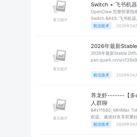
Switch + 飞书机
OpenClaw 完整部署指南&#
Switch &#43; 飞书机器人 &#x1f4cb; 文章目录结构 1.3 一键安装 OpenClaw&#
推荐&#xff09; 1.4 通过 
前沿技术
2026年04
&#xff1a;配置 Co
2026年最新Stabl
2026年最新Stable Diffus
pan.quark.cn/s/cf39a90a1463 一、什么是秋叶整合包Stabl
&#xff08;sd-webui-a
一键包&#xff0c;特点&#xf
前沿技术
2026年04
养龙虾-------【
人群聊
&#x1f680; MiniM
权益。邀请好友享双重好礼&
&#43; Builder 权益&
前沿技术
2026年04
&#xff1a;