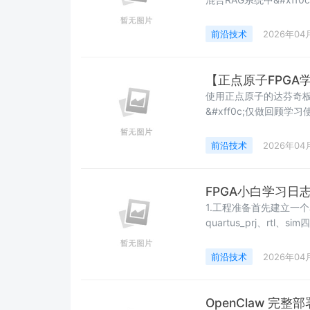
度与响应质量。上一篇我们
成知识检索任务&#xff0c
前沿技术
2026年04
图知识库擅长挖
【正点原子FPGA
使用正点原子的达芬奇板
&#xff0c;仅做回顾学习使用
现场可编程门阵列 其中
&#xff0c;可编程则是
前沿技术
2026年04
的硬件逻
FPGA小白学习日
1.工程准备首先建立一个名
quartus_prj、rt
&#xff1a;doc&#xf
相当于档案库&#xff1b; q
前沿技术
2026年04
OpenClaw 完整部