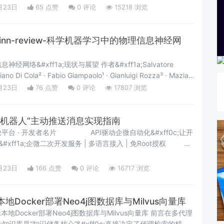
案。本文旨在为开发者提供一份系统性的Web3钱包开发指南
月23日
65 点赞
0
评论
15218 浏览
选择、安全设计、技术栈选型、账户抽象集成
inn-review-科学机器学习中的物理信息神经网
网络&#xff1a;现状与展望 作者&#xff1a;Salvatore
ano Di Cola² · Fabio Giampaolo¹ · Gianluigi Rozza³ · Maziar
ialli¹ 在线发表&#xff1a;2022年7月26日 摘要物理信息神经网络
月23日
76 点赞
0
评论
17807 浏览
群机器人”主动推送消息实现指南
I驱动企微自动化&#xff0c;让开
8;功能全景&
月23日
166 点赞
0
评论
16717 浏览
Docker部署Neo4j图数据库与Milvus向量库
;本地Docker部署Neo4j图数据库与Milvus向量库 前言在多代理
0c;知识库是“知识储备核心”&#xff0c;直接决定了代理检索的精准