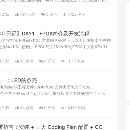
解析了5个子代理的执行逻辑&#xff0c;而这些代理能高效完
;背后依赖“Neo4j图知识库&#43;Milvus向量库”的混合支撑——
月21日
134 点赞
0
评论
4722 浏览
学习日记】DAY1：FPGA简介及开发流程
作为学习使用&#xff0c;文章内容是对正点原子开发指南的整理
&#xff0c;侵删。 FPGA简介1&#xff0c;FPGA中文名&#xff1a;
现场指其可重复写入&#xff0c;门阵列指其根据查找表输出
FPGA与CPU之间最主要的区别&#xff0c;能够改变逻辑门单元之间
月21日
49 点赞
0
评论
13113 浏览
志一：LED的点亮
为led的工程文件夹&#xff0c;文件夹下包含了doc、
l、sim四个子文件夹&#xff1a;那么我们来分析各个文件夹包含了什么
f1a;该文件夹主要包含了文档资料、数据手册、Visio波形等&#xff0c;
uartus_prj&#xff1a;该文件夹主要包括了使用Quartus I
月21日
34 点赞
0
评论
18462 浏览
署指南：安装 + 三大 Coding Plan 配置 + CC