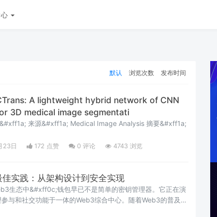
中心
默认
浏览次数
发布时间
: A lightweight hybrid network of CNN
for 3D medical image segmentati
 Analysis 摘要&#xff1a;
月23日
172 点赞
0
评论
4743 浏览
的最佳实践：从架构设计到安全实现
eb3生态中&#xff0c;钱包早已不是简单的密钥管理器。它正在演
参与和社交功能于一体的Web3综合中心。随着Web3的普及不
&#xff0c;主流用户、机构投资者和企业应用都在寻求兼顾安全