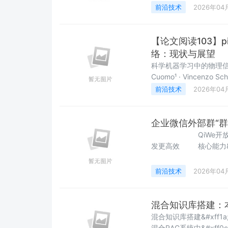
性与易用性的钱包解决方
前沿技术
2026年04
&#xff0c;涵盖架构
【论文阅读103】p
络：现状与展望
科学机器学习中的物理信息神经
Cuomo¹ · Vincenzo Schi
Raissi⁴ · Francesco Picc
前沿技术
2026年04
&#x
企业微信外部群“
​ QiWe开放平台 · 开发者名片 AP
发更高效 核心能力&#xff1a;企微二次开发服务 | 多语言接入 | 免Root授权 官
方站点&#xff1a;#xff0
前沿技术
2026年04
混合知识库搭建：本地
混合知识库搭建&#xff1a
混合RAG系统中&#xff