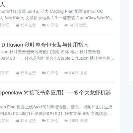
器人
xff1a;安装 &#43; 三大 Coding Plan 配置 &#43; CC
xff08;
npm 手动安装 1.5 运行 Onboard 向导 1.6 验证安装 步骤二
月21日
154 点赞
0
评论
1455 浏览
e Diffusion 秋叶整合包安装与使用指南
ion 秋叶整合包安装与使用指南 名称 地址 秋叶整合包
e Diffusion 秋叶整合包
ki&#xff09; 是基于 AUTOMATIC1111 WebUI 封装的本地 AI 绘画
f1a;
月21日
159 点赞
0
评论
8437 浏览
多openclaw 对接飞书多应用】---多个大龙虾机器
ax Token Plan 惊喜上线&#xff01;新增语音、音乐、视频和图片生成
#xff0c;助力开发体验&#xff01; 好友立享 9折 专属优惠
#xff0c;你赢返利 &#43; 社区特权&#xff01; &#x1f449; 立即参与
月21日
144 点赞
0
评论
4585 浏览