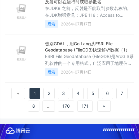
前置知识&#xff1a; 定长内存池 思维导图 高并
反射可以在运行时获取参数名
发内存池三级缓存架构图 引入在此前的学习中
在JDK8 之前，反射是不能取到参数名称的。
&#xff0c;我们
在JDK增强意见：JPE 118：Access to
Parameter Names at Runtime中指出，在
后端
2026年07月17日
Java8中我们终于可以通过反射来获取方法的
参数名，其主要的目的是： 提高代码的可读性
（原先通常使用注解来实现） 可以提高IDE的
告别GDAL，用Go Lang从ESRI File
功能 JDK8前获取参数名的方法 通过注解来实
Geodatabase (FileGDB)快速解析数据（1）
现 因为Java8之前不提供获取参数名称的功
ESRI File Geodatabase (FileGDB)是ArcGIS系
能，大部分实现
列软件的一个专用格式，广泛应用于地理信息
领域，近期新出台的《国土空间总体规划编制
后端
2026年07月14日
指南》也要求统一采用GDB数据库进行数据汇
交。 然而GDB作为一个非开源的商用格式成为
我们国家的指定格式难免会让其它公司束手无
«
1
2
3
4
5
6
7
策，相当于变相垄断，整个行业必需要采购
ArcGIS软件。 作为小厂商，由于技术和商业方
8
...
170
171
»
面的限制，很难再进行自定义二次