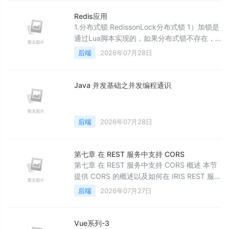
语言模型时&#xff0c;最常见的起点是直接用
RestTemplate 或 WebClient 调用 OpenAI 的
Redis应用
HTTP API。这种做法在 Demo 阶段看似可行
1.分布式锁 RedissonLock分布式锁 1）加锁是
&#xff0c
通过Lua脚本实现的，如果分布式锁不存在，
则会通过hset 分布式锁 uuid+threadid标识 1
后端
2026年07月28日
进行加锁，并设超时时间30s 2）如果是重入
加锁，则将加锁次数+1 3）如果加锁失败，则
返回该锁到过期还要多长时间ttl，然后再尝试
Java 并发基础之并发编程通识
加锁，最后使用信号量指定等待ttl时间 4）加
锁成功后，会有一个续命逻辑，每隔10s重新
设置超时时间为30
后端
2026年07月28日
第七章 在 REST 服务中支持 CORS
第七章 在 REST 服务中支持 CORS 概述 本节
提供 CORS 的概述以及如何在 IRIS REST 服务
中启用 CORS 的概述。 CORS 简介 跨域资源
后端
2026年07月27日
共享 (CORS) 允许在另一个域中运行的脚本访
问服务。 通常，当浏览器从一个域运行脚本
时，它允许对同一个域进行 XMLHttpRequest
Vue系列-3