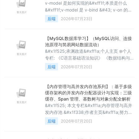
调用，但在对另一个域进行调用时不允许它
v-model 是如何实现的&#xff1f;本质是什么
们。此浏览器行为限制某人创建可滥用机密数
&#xff1f;v-model 是 v-bind &#43; v-on 的语
据的恶意脚本。
法糖&#xff0c;实现数据和视图的双向绑定。在
后端
2026年07月23日
普通 DOM 上&#xff0c;它绑定值和 input 事件
&#xff1b;在自定义组件上&#xff0c;它通过传递
prop 和触发事件 $emit 实现父子通信。Vue2
【MySQL数据库学习】（MySQL访问、连接
默认使用 value/input&#xff0c
池原理与简易网站数据流动）
&#x1f525;承渊政道&#xff1a;个人主页 ❄️个人
专栏: 《C语言基础语法知识》 《数据结构与算
法》 《C&#43;&#43;知识内容》 《Linux系统
后端
2026年07月20日
知识》 《算法刷题指南》 《测评文章活动推
广》 《大模型语言路线学习》 《MySQL数据
库学习》 ✨逆境不吐心中苦,顺境不忘来时路!✨
【内存管理与高并发内存池系列】：基于多级
&#x1f3ac; 博主简介: 在Web开发中,数据库几
缓存架构的并发内存分配器设计与实现：三级
乎是所有业务系
缓存、Span 管理、基数树与对象分配全解析
&#x1f525; 本文专栏&#xff1a;内存管理与高并
发内存池 &#x1f338;作者主页&#xff1a;努力努
力再努力wz &#x1f4aa; 今日博客励志语录
后端
2026年07月20日
&#xff1a;人最怕的不是走得慢&#xff0c;而是一
直在原地解释自己为什么没走。 ★★★ 本文