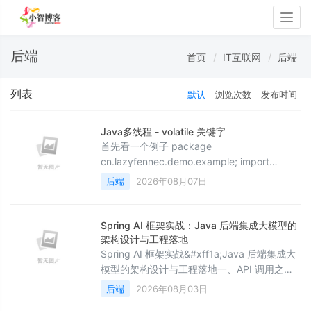
Togg
navig
后端
首页
IT互联网
后端
列表
默认
浏览次数
发布时间
Java多线程 - volatile 关键字
首先看一个例子 package
cn.lazyfennec.demo.example; import
java.util.concurrent.TimeUnit; /** *
后端
2026年08月07日
@Author: Neco * @Description: * @Date:
create in 2022/6/15 11:39 */ public class
VisibilityDemo { pub
Spring AI 框架实战：Java 后端集成大模型的
架构设计与工程落地
Spring AI 框架实战&#xff1a;Java 后端集成大
模型的架构设计与工程落地一、API 调用之外
的工程挑战&#xff1a;Java 应用集成 LLM 的真
后端
2026年08月03日
实痛点当团队决定在 Java 后端系统中集成大