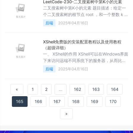
要，引入了大量的Lottie动图，以优化显示效
LeetCode-230-二叉搜索树中第K小的元素
果导致包体积急速膨胀，目前可以想到的解决
二叉搜索树中第K小的元素 题目描述：给定一
方案主要有如下2种： 方案1）远端方案 将
个二叉搜索树的根节点 root ，和一个整数 k ，
lottie json文件放
请你设计一个算法查找其中第 k 个最小元素
后端
2025年04月16日
（从 1 开始计数）。 示例说明请见LeetCode
官网。 来源：力扣（LeetCode） 链接： 著作
权归领扣网络所有。商业转载请联系
XShell免费版的安装配置教程以及使用教程
（超级详细）
一、 XShell的作用 XShell可以在Windows界面
下来访问远端不同系统下的服务器，从而比较
好的达到远程控制终端的目的。它支持
后端
2025年04月16日
RLOGIN、SFTP、SERIAL、TELNET、SSH2
和 SSH1，可以非常方便的对Linux主机进行远
程管理。 二、 下载XShell Xshell免费版官网下
«
1
2
...
162
163
164
载地址：
165
166
167
168
169
170
»