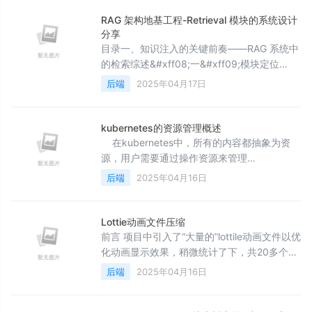
nginx-service.exe 3、在nginx安装目录下新
建一个ngingx-service.xml文件&#xff0c;内容
RAG 架构地基工程-Retrieval 模块的系统设计
为: 4、cmd(管理员身份)进入nginx
分享
目录一、知识注入的关键前奏——RAG 系统中
的检索综述&#xff08;一&#xff09;模块定位
&#xff1a;连接语言模型与知识世界的桥梁
后端
2025年04月17日
&#xff08;二&#xff09;核心任务&#xff1a;四大关
键问题的协调解法&#xff08;三&#xff09;系统特
征&#xff1a;性能、精度与可扩展性的三角权衡
kubernetes的资源管理概述
&#xff08;四&#xff09;应用视角&#xff1a;从技术
在kubernetes中，所有的内容都抽象为资
模块走向业务场景&#xff0
源，用户需要通过操作资源来管理
kubernetes。 kubernetes的本质上就是一
后端
2025年04月16日
个集群系统，用户可以在集群中部署各种服
务，所谓的部署服务，其实就是在kubernetes
集群中运行一个个的容器，并将指定的程序跑
Lottie动画文件压缩
在容器中。 kubernetes的最小管理单元是
前言 项目中引入了“大量的”lottile动画文件以优
pod而不是容器，所以只能将容器放在Pod
化动画显示效果，稍微统计了下，共20多个，
中，而kubernete
小的几十k，大的1.33M，总大小超过8M，
后端
2025年04月16日
apk包体积急速膨胀。 使用的lottie文件统
计.png 解决方案 由于项目中显示动画的需