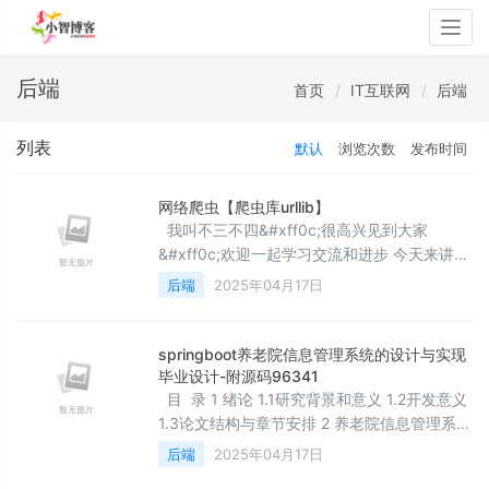
Togg
navig
后端
首页
IT互联网
后端
列表
默认
浏览次数
发布时间
网络爬虫【爬虫库urllib】
我叫不三不四&#xff0c;很高兴见到大家
&#xff0c;欢迎一起学习交流和进步 今天来讲一
讲爬虫 urllib介绍Urllib是Python自带的标准库
后端
2025年04月17日
&#xff0c;无须安装&#xff0c;直接引用即可。
Urllib是一个收集几个模块来使用URL的软件包
&#xff0c;大致具备以下功能。 ●
springboot养老院信息管理系统的设计与实现
urllib.request&#xff1a;用于打开和读取URL。
毕业设计-附源码96341
● u
目 录 1 绪论 1.1研究背景和意义 1.2开发意义
1.3论文结构与章节安排 2 养老院信息管理系统
系统分析 2.1 可行性分析 2.1.1 技术可行性分析
后端
2025年04月17日
2.1.2 经济可行性分析 2.1.3 法律可行性分析