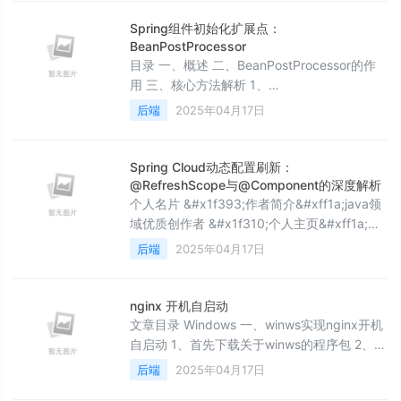
2.2 系统功能分析 2.2.1 功能性分析 2.2.2 非功
能性分析 2.3 系统
Spring组件初始化扩展点：
BeanPostProcessor
目录 一、概述 二、BeanPostProcessor的作
用 三、核心方法解析 1、
postProcessBeforeInitialization 2、
后端
2025年04月17日
postProcessAfterInitialization 四、实战案例
案例1&#xff1a;实现简单的属性打印 案例
2&#xff1a;动态代理增强&#xff08;模拟
Spring Cloud动态配置刷新：
AOP&#xff09; 五、常见应用
@RefreshScope与@Component的深度解析
个人名片 &#x1f393;作者简介&#xff1a;java领
域优质创作者 &#x1f310;个人主页&#xff1a;码
农阿豪 &#x1f4de;工作室&#xff1a;新空间代码
后端
2025年04月17日
工作室&#xff08;提供各种软件服务) &#x1f48c;
个人邮箱&#xff1a;
[2435024119&#64;qq.com] &#x1f4f1;个人
nginx 开机自启动
微信&#xff1a;15279484656 &#x1f310
文章目录 Windows 一、winws实现nginx开机
自启动 1、首先下载关于winws的程序包 2、将
下载后的Winws文件放置nginx文件夹中
后端
2025年04月17日
&#xff0c;并将winws.exe文件修改文件名为