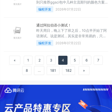
下失败的原因，后面你就会发现自己会越来越
到只推荐ggsci包中几种主流期刊的颜色方案。
强大。 运筹帷幄之后，决胜千里之外！不打毫
毕竟在作图的时候很少有超过10种色调的。如
编程开发
2026年07月22日
无准备
果不够用，那就把下面这些颜色适当调一调，
基本足够。 #安装ggsci包用于提取主流科研期
刊的配色 install.packages("ggsci") #安装
通过阿拉伯语小测试！
scales用以显示提取的颜色
昨天周日，晚上下了班之后，10点半开始了阿
语测试。说是测试，其实是非常简易的，只是
通过skype视频，老师指哪个字母或者单词，
编程开发
2026年07月22日
我就拼读出来。 测试目的也是很简单，通过一
个月的学习课程，老师想知道我目前的学习水
平到了哪里，是否可以拼读出书本的单词，是
«
1
2
3
4
5
6
7
否熟练，错误多不多，是否可以进行到下一个
学习阶段。 整个测试过程大约20分钟，老师指
8
...
181
182
»
认的单词我基本拼读出来了，而且错误也比较
少，各种拼读规律也了然于心。