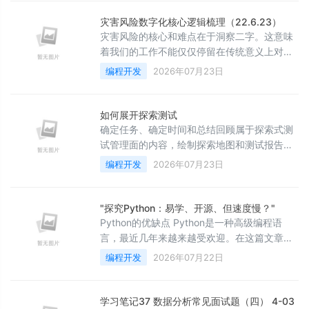
灾害风险数字化核心逻辑梳理（22.6.23）
灾害风险的核心和难点在于洞察二字。这意味
着我们的工作不能仅仅停留在传统意义上对于
过去的简单归纳演绎，也不能止步于对危险要
编程开发
2026年07月23日
素地单存地监测和预测，而是以更加科学严谨
的态度对待每个环节，并围绕业务需求，提出
更加综合更具实效的解决方案。 灾害风险洞察
如何展开探索测试
是以灾害发生发展消亡过程机理为主线，以灾
确定任务、确定时间和总结回顾属于探索式测
害风险管理理论体系为框架构建的。灾害过程
试管理面的内容，绘制探索地图和测试报告属
是动态的，灾灾前、灾时、灾中、灾后的不同
于探索式测试执行面的内容。一般来说，可以
编程开发
2026年07月23日
阶段，各种致灾要素、承灾对象的时空变换
请测试架构师来负责探索式管理面相关的内
容，由测试人员自己或联合测试架构师一起来
绘制探索地图，进行探索式测试。 1.确定任务
"探究Python：易学、开源、但速度慢？"
确定探索式测试任务，首先要确定任务的类
Python的优缺点 Python是一种高级编程语
型。一般说来，有3种探索式测试任务：全局
言，最近几年来越来越受欢迎。在这篇文章
场景探索、特性漫游探索、局部功能点探索。
中，我们将探讨Python的优点和缺点。 优点：
编程开发
2026年07月22日
2.确定
1、简单易学 Python的语法非常简单，容易学
习和理解。它的代码风格简洁，清晰易懂，适
合初学者入门使用。 2、开源免费 Python是开
学习笔记37 数据分析常见面试题（四） 4-03