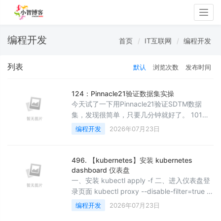
Togg
navig
编程开发
首页
IT互联网
编程开发
列表
默认
浏览次数
发布时间
124：Pinnacle21验证数据集实操
今天试了一下用Pinnacle21验证SDTM数据
集，发现很简单，只要几分钟就好了。 101：
SAS生成XPT格式文件 上次我讲了如何用SAS
编程开发
2026年07月23日
导出XPT格式的文件，然后我今天去官网找这
个宏，我去！发现这个宏更新了，直接给你写
成一个循环，而不是只有一个宏介绍。 我直接
496. 【kubernetes】安装 kubernetes
把代码copy下来，设定好自己的逻辑库，立马
dashboard 仪表盘
把所有的数据集都转换成XPT格式的文件。 接
一、安装 kubectl apply -f 二、进入仪表盘登
着将XPT文
录页面 kubectl proxy --disable-filter=true --
address='0.0.0.0' 现在就可以通过浏览器访问
编程开发
2026年07月23日
了：