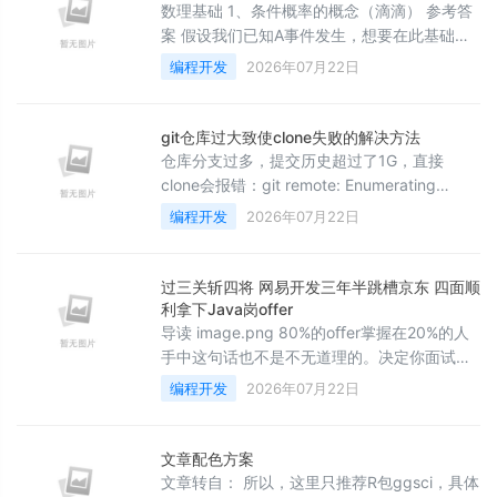
源软件，用户可以自由地修改、复制和分发。
数理基础 1、条件概率的概念（滴滴） 参考答
这使得Python比其他商业化编程语言如Java、
案 假设我们已知A事件发生，想要在此基础上
C#等更加便捷、经济。 3、平
求出B事件发生的概率时，需要考虑构建条件
编程开发
2026年07月22日
概率P(A|B)，即A事件发生条件下B事件发生的
概率。条件概率的计算公式为：
P(A|B)=P(AB)/P(B)。 ==就是一件事在另一件
git仓库过大致使clone失败的解决方法
事发生的基础上再发生的概率，这里主要考察
仓库分支过多，提交历史超过了1G，直接
公式。就是两者同时发生的概率除以已发生事
clone会报错：git remote: Enumerating
件的概率。 2、概率和似然是什么（字节跳
objects: 109541, done. remote: Counting
编程开发
2026年07月22日
动） 参考答案 概
objects: 100% (109541/109541), done.
remote: Compressing objects: 100%
(37502/37502), done. error: RPC faile
过三关斩四将 网易开发三年半跳槽京东 四面顺
利拿下Java岗offer
导读 image.png 80%的oﬀer掌握在20%的人
手中这句话也不是不无道理的。决定你面试能
否成功的因素中实力固然占有很大一部分比
编程开发
2026年07月22日
例，但是如果你的心态或者说运气不好的话，
依然无法拿到满意的oﬀer。运气暂且不谈，就
拿心态来说，千万不要因为面试失败而气馁或
文章配色方案
者说怀疑自己的能力，面试失败之后多总结一
文章转自： 所以，这里只推荐R包ggsci，具体