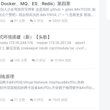
s、Docker、MQ、ES、Redis）第四章
的 github ⭐️ gitee &#x1f339; 如
 我会很高兴的 &#x1f604; (^ ~ ^) 想看更多 那就点
的内容 &#x1f60e;
30日
61 点赞
0
评论
6869 浏览
分布式环境搭建（新）【头歌】
sts 172.16.248.174 master 172.16.251.34 slave1
2 2. 解压安装 zookeeper mkdir /opt/module tar -zvxf
zookeeper-3.5.7-bin.tar.gz -C /opt
30日
146 点赞
0
评论
15364 浏览
r网络原理
&#xff08;Virtual Network Interface&#xff0c;简称
一种在软件层面模拟的网卡设备&#xff0c;不依赖于物理硬件&#xff0c;
技术实现网络通信功能。&#61;&#61;它允许计算机在虚拟环
#xff0c;用于连接虚拟网络或与物理网络交互。 核心特点1.
30日
77 点赞
0
评论
7945 浏览