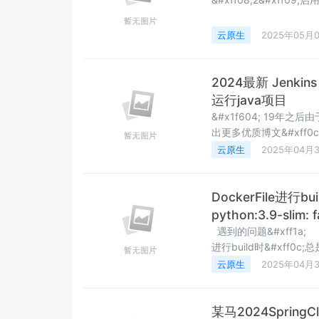
DockerDesktop&#x
&#xff08;3&#xff09;
云原生
2025年05月
2024最新 Jenkin
运行java项目
&#x1f604; 19年之
出更多优质博文&#xff0c
&#xff0c;不惟有超世之
云原生
2025年04月
Micro麦可乐的博客 &#
DockerFile进行bui
python:3.9-slim: 
遇到的问题&#xff1a; 
进行build时&#xff0c;
janus-pro-app . 报错如下
云原生
2025年04月
某马2024Spri