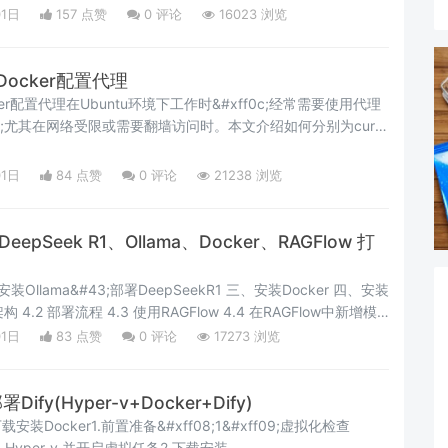
者希望能够在X86平台上模拟ARM64环境。本博客将详细介绍如何通
01日
157 点赞
0
评论
16023 浏览
上实现ARM64环境的模拟&#
和Docker配置代理
ocker配置代理在Ubuntu环境下工作时&#xff0c;经常需要使用代理
0c;尤其在网络受限或需要翻墙访问时。本文介绍如何分别为curl
.168.100.11:8000。 一、curl命令代理配置 方法1&#xff1a;
仅当前命令有效&#xff09;直接使用--proxy参数&#x
01日
84 点赞
0
评论
21238 浏览
pSeek R1、Ollama、Docker、RAGFlow 打
 一、引言本地部署DeepSeek R1 &#43;
01日
83 点赞
0
评论
17273 浏览
ify(Hyper-v+Docker+Dify)
载安装Docker1.前置准备&#xff08;1&#xff09;虚拟化检查
;启用 Hyper-v 并开启虚拟任务2.下载安装