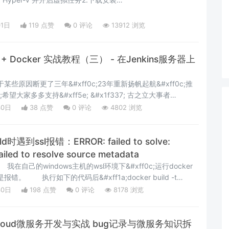
ff08;1&#xff09;下载安装文件 &#xff08;2&#xff09;新建文件夹
cmd窗口输入安装命令&#xff08;4&#xff
01日
119 点赞
0
评论
13912 浏览
s + Docker 实战教程（三） - 在Jenkins服务器上
后由于某些原因断更了三年&#xff0c;23年重新扬帆起航&#xff0c;推
;希望大家多多支持&#xff5e; &#x1f337; 古之立大事者
才&#xff0c;亦必有坚忍不拔之志 &#x1f390; 个人CSND主页——
30日
38 点赞
0
评论
4802 浏览
x1f425;《Docker实操教程》专栏以最新的Cento
ld时遇到ssl报错：ERROR: failed to solve:
failed to resolve source metadata
我在自己的windows主机的wsl环境下&#xff0c;运行docker
总是报错。 执行如下的代码后&#xff1a;docker build -t
:ERROR: failed to solve: python:3.9-slim: failed to
30日
198 点赞
0
评论
8178 浏览
ngCloud微服务开发与实战 bug记录与微服务知识拆