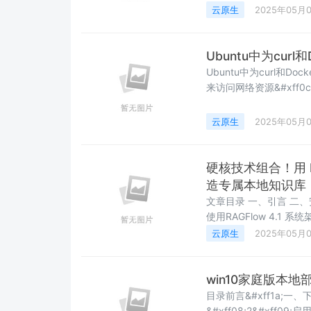
&#xff0c;许多开发
云原生
2025年05月
过Docker在X86平台
Ubuntu中为curl
Ubuntu中为curl和D
来访问网络资源&#xff
命令和Docker配置代理192
临时设置代理&#xff08;
云原生
2025年05月
硬核技术组合！用 Dee
造专属本地知识库
文章目录 一、引言 二、安装Ollama&#43;部署DeepSeekR1 三、安装Docker 四、安装
使用RAGFlow 4.1 系统架构 4.2 部署流程 4.3 使用RAGFlow 4.4 在RAGFlow中新增模
型 4.5 创建知识库 4.6 创建私人助理使用RGA
云原生
2025年05月
Ollama &#43; RAGFlow
win10家庭版本地部署D
目录前言&#xff1a;一、下
&#xff08;2&#xff09