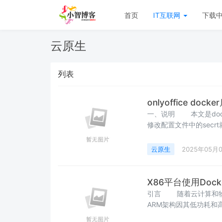
首页
IT互联网
下载
云原生
列表
onlyoffice doc
一、说明 本文是docker
修改配置文件中的secrt就可以了
ONLYOFFICE】二、
数-e JWT_ENABLED&#
云原生
2025年05月
X86平台使用Dock
引言 随着云计算和物联
ARM架构因其低功耗和高
在桌面和服务器领域依