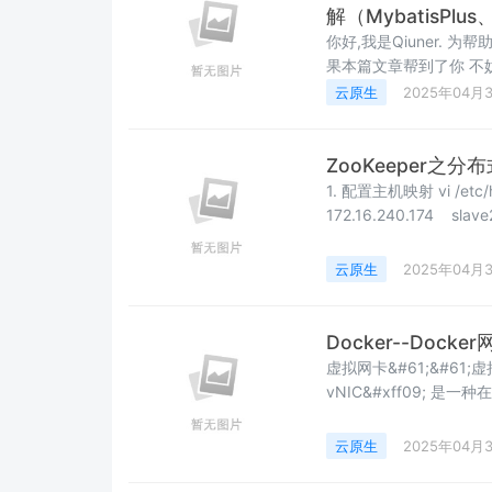
解（MybatisPlu
你好,我是Qiuner. 为帮助别人少走弯路而写博客 这是我
果本篇文章帮到了你 不妨点个赞吧~
个关注吧 我会尽力带来有趣
云原生
2025年04月
ZooKeeper之
1. 配置主机映射 vi /etc/ho
172.16.240.174 slave
/data/bigfiles/apache-
云原生
2025年04月
Docker--Docke
虚拟网卡&#61;&#61;虚拟网卡
vNIC&#xff09; 是
而是通过操作系统或虚拟化
境中模拟物理网卡的行为&
云原生
2025年04月