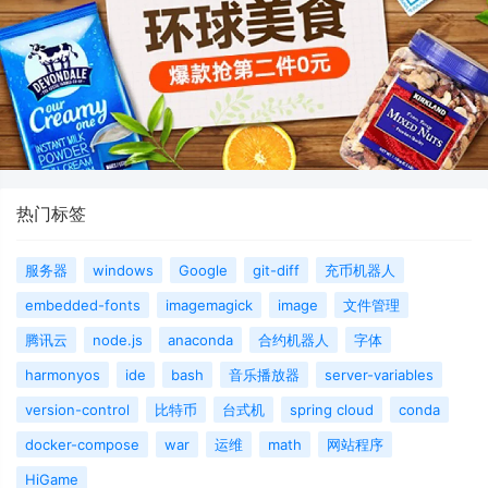
热门标签
服务器
windows
Google
git-diff
充币机器人
embedded-fonts
imagemagick
image
文件管理
腾讯云
node.js
anaconda
合约机器人
字体
harmonyos
ide
bash
音乐播放器
server-variables
version-control
比特币
台式机
spring cloud
conda
docker-compose
war
运维
math
网站程序
HiGame