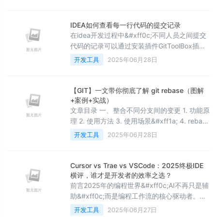
配置PyTorch深度学习环境&#xff01;还记得我
大二时第一次接触深度学习的惨痛经历吗
&#xff1f;环境配置就卡了整整两周&#xff0c;差
IDEA如何查看每一行代码的提交记录
点劝退我这个计算机系的女生&#x1f62d; 所以
在idea开发过程中&#xff0c;不同人员之间提交
今天学姐就把踩过的所有坑都告诉你们
代码的记录可以通过安装插件GitToolBox插件
&#xff0c;保证让
并利用其功能查看每行代码提交的记录。包括
开发工具
2025年06月28日
提交者&#xff0c;时间在代码都能看清一.安装插
件首先确保安装了 GitToolBox 插件。如果没有
安装&#xff0c;可以按照以下步骤进行安装
【GIT】一文带你彻底了解 git rebase（图解
&#xff1a;打开 IntelliJ IDEA&#xff0c;点击菜单
+案例+实战）
栏中的 “File”-&gt;“Set
文章目录 一、整合不同分支间的变更 1. 功能原
理 2. 使用方法 3. 使用场景&#xff1a; 4. rebase
VS merge 4.1 异同 4.2 优缺点 4.3 小结 5. 工
开发工具
2025年06月28日
作流实战 二、重建提交历史 1. 使用场景 2.使
用方法 2.1 参数说明 3.工作流实战 三、git pull
--rebase 四、总结
Cursor vs Trae vs VSCode：2025终极IDE
横评，谁才是开发者的效率之选？
前言2025年的编程世界&#xff0c;AI不再只是辅
助&#xff0c;而是编程工作流的核心驱动者。从
微软的VSCode 到新锐 Cursor 与国产黑马
开发工具
2025年06月27日