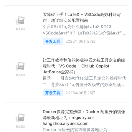
Trae &#xff0c;三大 IDE 正在重新定义“人机协
作”的边界。本文从架构设计、AI能力、场景适
配等维度&#xff0c;带你看透工具本质&#xff0c;
零障碍上手！LaTeX + VSCode高效科研写
精准匹配你的开发基因。 一、三大IDE定位与
作：超详细安装配置指南
背景解析 1. VSCode&#xff
引言&#xff1a;为什么选择LaTeX &#43;
VSCode&#xff1f;1. LaTeX的核心价值&#xff1a;
专为学术而生 LaTeX 并非普通的文字处理
开发工具
2025年06月27日
工具&#xff0c;而是一个面向科研、出版和高质
量印刷的排版系统。它的核心价值在于用“代
码”代替“手工排版”&#xff0c;彻底解决学术场景
让工作效率翻倍的终极神器之被工具定义的编
中的复杂格式需求&#xff1a; 数学公式的终
程时代（VS Code + GitHub Copilot +
极解决方案 LaT
JetBrains全家桶）
目录 一、引言&#xff1a;被工具定义的编程时代
二、背景&#xff1a;传统开发模式的效率瓶颈 2.1
认知负荷过载 2.2 工具链断层 三、效率翻倍工
开发工具
2025年06月25日
具链深度解析 3.1 智能代码编辑器&#xff1a;从
打字机到智能助手 3.2 版本控制大师
&#xff1a;Git的隐藏技能 3.3 自动化脚本
Docker换源完整步骤：Docker 阿里云的镜像
&#xff1a;解放生产力的魔法 3.4 协作平台
源最新地址为：registry.cn-
&#xff1a;
hangzhou.aliyuncs.com
Docker 阿里云的官方镜像源地址为