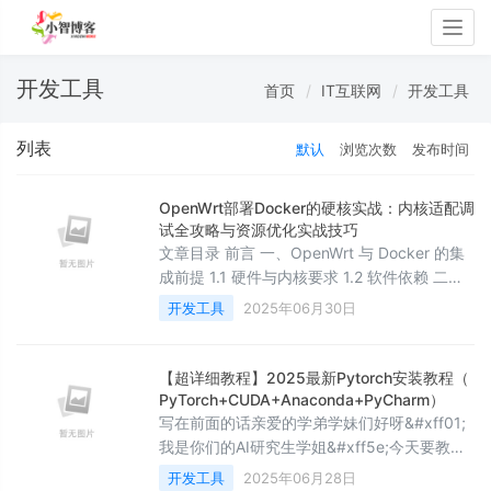
Togg
navig
开发工具
首页
IT互联网
开发工具
列表
默认
浏览次数
发布时间
OpenWrt部署Docker的硬核实战：内核适配调
试全攻略与资源优化实战技巧
文章目录 前言 一、OpenWrt 与 Docker 的集
成前提 1.1 硬件与内核要求 1.2 软件依赖 二、
Docker 环境部署与验证 2.1 基础服务配置 2.2
开发工具
2025年06月30日
存储驱动适配 三、容器化应用部署实践 3.1 资
源限制策略 3.2 Docker Compose 适配 四、
性能优化与监控 4.1 容器资源监控 4.2 镜像精
【超详细教程】2025最新Pytorch安装教程（
简
PyTorch+CUDA+Anaconda+PyCharm）
写在前面的话亲爱的学弟学妹们好呀&#xff01;
我是你们的AI研究生学姐&#xff5e;今天要教大
家一个超级实用的技能&#xff1a;如何从零开始
开发工具
2025年06月28日