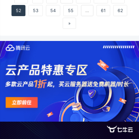
&#xff09;2.2.5连接与图片&#xff08;资源嵌入
&#x
52
53
54
55
...
61
62
»