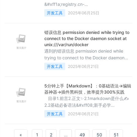
&#xff1a;registry.cn-
hangzhou.aliyuncs.com。以下是如何配置
开发工具
2025年06月25日
Docker以使用阿里云Docker镜像源的步骤
&#xff1a;登录阿里云官网&#xff0c;并获取你的
阿里云账号Access Key。在阿里云容器镜像服
错误信息 permission denied while trying to
务中&#xff0c;创建一个仓库&#xff0c;获取你的
connect to the Docker daemon socket at
仓库地址。在你的本地机器上&#xff0c;编辑或
unix:///var/run/docker
遇到的错误信息 permission denied while
创建D
trying to connect to the Docker daemon
socket at unix:///var/run/docker.sock 表示
开发工具
2025年06月21日
当前用户没有足够的权限访问 Docker 守护进
程的 socket。原因&#xff1a;你当前以普通用户
身份运行 Docker 命令
5分钟上手【Markdown】：0基础语法→编辑
&#xff0c;/var/run/docker
器神器→插件黑科技，效率提升300%实践
目录1.前言2.正文✨2.1markdown是什么✍️
2.2基础必备语法&#xff08;新手必学
&#xff09;2.2.1各级标题&#xff08;文档骨架
开发工具
2025年06月21日
&#xff09;2.2.2文本格式&#xff08;重点强调
&#xff09;2.2.3有/无列表&#xff08;内容组织
&#xff09;2.2.4引用块&#xff08;内容强调
«
1
2
...
49
50
51