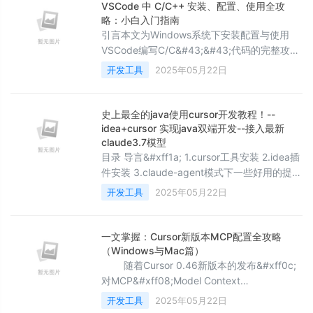
会报错。找到mysql&#xff0c;点击驱动程序文
VSCode 中 C/C++ 安装、配置、使用全攻
件下面的加号&#xff0c;点击提供的驱动程序
略：小白入门指南
&#xff0c;选择mysq
引言本文为Windows系统下安装配置与使用
VSCode编写C/C&#43;&#43;代码的完整攻略
&#xff0c;示例机器为Windows11。 通过本文的
开发工具
2025年05月22日
指导&#xff0c;你可以成功在Windows 机器上上
使用VSCode进行C/C&#43;&#43;开发。在文
章开始之前&#xff0c;你可以先阅读下面这段话
史上最全的java使用cursor开发教程！--
&#xff0c;以便于对步骤有个大致的了解
idea+cursor 实现java双端开发--接入最新
claude3.7模型
&#xff1a; 首先&#xff
目录 导言&#xff1a; 1.cursor工具安装 2.idea插
件安装 3.claude-agent模式下一些好用的提示
词 4.cursor的一些便捷设置 5.目前cursor的一
开发工具
2025年05月22日
些不方便的地方吐槽 导言&#xff1a;由于cursor
基于vscode模式开发的编译器&#xff0c;但是一
些环境适配的不是很好&#xff0c;还有调试的信
一文掌握：Cursor新版本MCP配置全攻略
息显示不全&#xff0c;所以一般我们回
（Windows与Mac篇）
随着Cursor 0.46新版本的发布&#xff0c;
对MCP&#xff08;Model Context
Protocol&#xff09;的支持为开发者带来了全新
开发工具
2025年05月22日
的功能体验。MCP作为一种开放标准协议