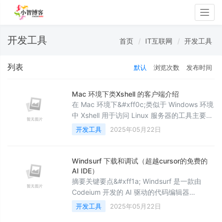
Togg
navig
开发工具
首页
IT互联网
开发工具
列表
默认
浏览次数
发布时间
Mac 环境下类Xshell 的客户端介绍
在 Mac 环境下&#xff0c;类似于 Windows 环境
中 Xshell 用于访问 Linux 服务器的工具主要有
以下几种&#xff1a; SecureCRT&#xff1a; 官网
开发工具
2025年05月22日
地址&#xff1a; 介绍&#xff1a;支持多种协议
&#xff0c;如 SSH1、SSH2、Telnet 等。提供
Windsurf 下载和调试（超越cursor的免费的
AI IDE）
摘要关键要点&#xff1a; Windsurf 是一款由
Codeium 开发的 AI 驱动的代码编辑器
&#xff0c;适合初学者和非程序员使用。 它提供
开发工具
2025年05月22日
AI 辅助编码、自动完成、自然语言交互等功能