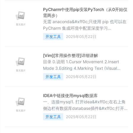
&#xff0c;帮助用户轻松学习编程。 安装简单
&#xff0c;支持 Mac、Windows 和
PyCharm中使用pip安装PyTorch（从0开始仅
Linux&#xff0c;免费使用基本功能。 通过示例
需两步）
项目&#xff08;如 Python 的 “H
无需 anaconda&#xff0c;只使用 pip 也可以在
PyCharm 集成环境中配置深度学习
PyTorch。 本文全部信息及示范来自 PyTorch
开发工具
2025年05月22日
官网。 以防你是super小白&#xff1a; PyCharm
中的命令是在 Python Terminal 中运行
&#xff0c;界面左下角竖排图标第四个。 1. 安装
[Vim][常用操作整理]详细讲解
前置包 numpypip install numpy 2.
目录 0.说明 1.Cursor Movement 2.Insert
Mode 3.Editing 4.Marking Text (Visual
Mode) 5.Visual commands (In Visual mode)
开发工具
2025年05月22日
6.Registers 7.Mark and Positions 8.Macros
9.Cut and paste 10.Indent text 11.Exit
IDEA中链接使用mysql数据库
一、连接mysql1. 打开idea&#xff0c;在右上角
侧边栏有数据库database插件&#xff0c;打开侧
边栏点击加号-&gt;数据源&#xff0c;可以看到支
开发工具
2025年05月22日
持很多数据库&#xff0c;选择mysql。2. 首次使
用需要下载驱动程序&#xff0c;不然连接数据库