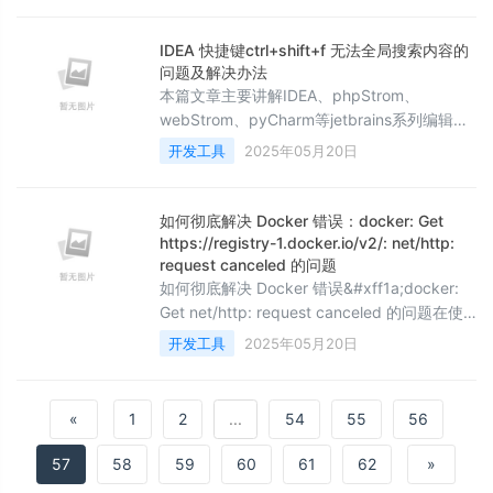
&#xff0c;能够在数据源和AI驱动工具之间建立
安全的双向连接&#xff0c;极大地拓展了AI的应
IDEA 快捷键ctrl+shift+f 无法全局搜索内容的
用能力。接下来&#xff0c;我们就分别针对
问题及解决办法
Windows和Mac环境&#xff0c
本篇文章主要讲解IDEA、phpStrom、
webStrom、pyCharm等jetbrains系列编辑器
无法进行全局搜索内容问题的主要原因及解决
开发工具
2025年05月20日
办法。 日期&#xff1a;2025年3月22日 作者
&#xff1a;任聪聪 现象描述&#xff1a;1.按下
ctrl&#43;shift&#43;f 输入法转为了繁体。 2.
如何彻底解决 Docker 错误：docker: Get
快捷键ctrl&#43;shift&#43;r 可以全局检索替
https://registry-1.docker.io/v2/: net/http:
换内容
request canceled 的问题
如何彻底解决 Docker 错误&#xff1a;docker:
Get net/http: request canceled 的问题在使
用 Docker 时&#xff0c;很多开发者可能会遇到
开发工具
2025年05月20日
类似于以下的错误&#xff1a;docker: Get
net/htt
«
1
2
...
54
55
56
57
58
59
60
61
62
»