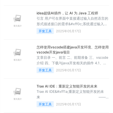
&#34;E:\wendang\pydemo\.venv\demo\test1.
line 13, in &lt;module&gt;
idea超级AI插件，让 AI 为 Java 工程师
引言​ 用户可在界面中直接通过输入自然语言的
形式描述接口的需求&#xff0c;系统通过输入的
需求自动分析关键的功能点有哪些&#xff0c;并
开发工具
2025年05月17日
对不确定方案的需求提供多种选择&#xff0c;以
及对需求上下文进行补充&#xff0c;用户修改确
定需求后&#xff0c;系统会根据需求设计接口所
怎样使用vscode搭建java开发环境、怎样使用
需数量和对应的功能描述&#xff0c;然后根据接
vscode开发java项目
口描述生成对应的接口处理逻辑&#xff0c;并最
文章目录 一、前言 二、前期准备 三、vscode
终自动生成包含完整J
介绍 四、下载与java开发相关的插件 4.1、下
载一个汉化插件 4.2、下载 java 扩展包插件
开发工具
2025年05月17日
五、设置好java开发环境 六、创建项目 6.1、
创建普通的 java 项目 6.2、基于 maven 创建
普通的 java 项目 6.3、创建基于 maven 的
Trae AI IDE：重新定义智能开发的未来
javaweb项目 6.3.1、创建操作 6.3.
Trae AI IDE&#xff1a;重新定义智能开发的未
来 ——代
码与框架的深度协同&#xff0c;打造开发者高效
开发工具
2025年05月17日
工具即刻体验&gt;&gt;:点击这里&#xff0c;开启