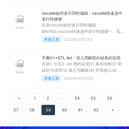
赖库、调试python代码&#xff0c;还能查看中间
过程数据&#xff0c;因此受到做人工智能开发、
vscode如何多行同时编辑，vscode快速选中
大数据挖掘、数据分析等工程师们的喜爱.
多行快捷键
Pycharm分为社区版、教育版和专业版。跟前
目录vscode如何多行同时编辑
两个版本相比
&#xff0c;vscode快速选中多行快捷键一、实践
情景二、不同多选情景的操作方案1、使用 Alt
开发工具
2025年05月17日
&#43; 鼠标点击选择任意行的任意位置2、使
用快捷键 Shift &#43; Alt &#43;鼠标拖动3、
使用快捷键添加多行光标4、结合正则表达式
手撕C++STL list：深入理解双向链表的实现
批量编辑5、使用扩展插件&#xff08;如 Multi
目录1. 引言3. list 类的实现(1) 基本结构(2) 初
Cursor Improvements&#xff09;三、总
始化与清理(3) 插入与删除(4) 常用接口(4) 常
用接口4. 测试代码5. 总结1. 引言在
开发工具
2025年05月01日
C&#43;&#43; STL中&#xff0c;list是一个基于
双向链表的容器&#xff0c;支持高效的头尾插入/
删除操作&#xff08;O(1)时间复杂度
«
1
2
...
54
55
56
&#xff09;&#xff0c;但不支持随机访问
&#xff08;O(n)时间复杂度
57
58
59
60
61
62
»