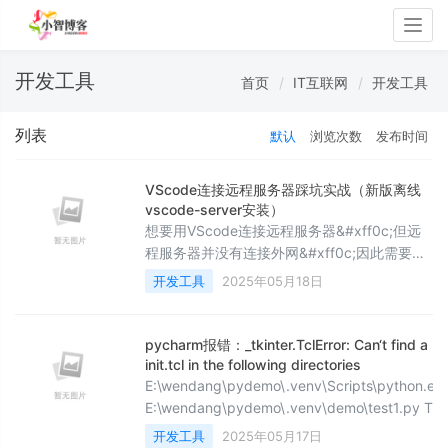
Togg
navig
开发工具
首页
IT互联网
开发工具
列表
默认
浏览次数
发布时间
VScode连接远程服务器踩坑实战（新版离线
vscode-server安装）
想要用VScode连接远程服务器&#xff0c;但远
程服务器并没有连接外网&#xff0c;因此需要离
线手动安装vscode-server但网上的方法都是
开发工具
2025年05月18日
旧版本的安装&#xff0c;没有新版本的配置。因
此记录一下我都踩坑实战。1、VScode扩展安
装与配置&#xff08;1&#xff09;vscode扩展安装
pycharm报错：_tkinter.TclError: Can‘t find a u
去到vscode里面安装所需要的扩展&#xff0c;这
init.tcl in the following directories
里我安装是下面三个扩展包 &#xff0
E:\wendang\pydemo\.venv\Scripts\python.ex
E:\wendang\pydemo\.venv\demo\test1.py Traceback
(most recent call last): File
开发工具
2025年05月17日