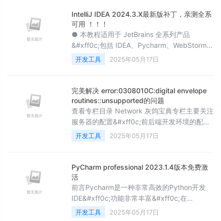
你的智能开发之旅&#xff0c;体验代码编写从未
如此简单&#xff01; &#x1f31f; 嗨&#xff
IntelliJ IDEA 2024.3.X最新版补丁，亲测全系
可用 ！！！
● 本教程适用于 JetBrains 全系列产品
&#xff0c;包括 IDEA、Pycharm、WebStorm、
Phpstorm、Datagrip、RubyMine、CLion、
开发工具
2025年05月17日
AppCode 等。 ● 本教程适用
Windows/Mac/Linux 系统&#xff0c;文中以
Windows 系统为例做讲解&#xff0c;其他系统同
完美解决 error:0308010C:digital envelope
样参考着本教程来就行。申明&#xff1a;本教程
routines::unsupported的问题
Intel
查看专栏目录 Network 灰鸽宝典专栏主要关注
服务器的配置&#xff0c;前后端开发环境的配置
&#xff0c;编辑器的配置&#xff0c;网络服务的配
开发工具
2025年05月17日
置&#xff0c;网络命令的应用与配置
&#xff0c;windows常见问题的解决等。 文章目
录 windows电脑完美解决办法&#xff1a; 设置说
PyCharm professional 2023.1.4版本免费激
明 最近因为项目的调整&#xff0c;升级了nodej
活
前言Pycharm是一种非常高效的Python开发
IDE&#xff0c;功能非常丰富&#xff0c;在
Pycharm里可以快速配置python环境(支持多
开发工具
2025年05月17日
种Python虚拟环境的灵活切换)、安装各种依