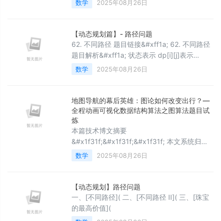
数学
2025年08月26日
离 I给你一个整数 n 和一个二维整数数组
queries。 有 n 个城市&#xff0c;编号从 0 到 n
- 1。初始时&#xff0c;每个城市 i 都有一条单向
【动态规划篇】- 路径问题
道路通往城市 i &#43; 1&#xff08; 0 &lt;&#61;
62. 不同路径 题目链接&#xff1a; 62. 不同路径
题目解析&#xff1a; 状态表示 dp[i][j]表示
&#xff1a;以[i][j]为终点时&#xff0c;一共有多少
数学
2025年08月26日
种路径。 状态转移方程 以[i][j]最近的几步来分
析问题&#xff0c;要么从[i-1][j]位置向下走一步
到达[i][j],要么从[i][j-1]向右走一步到达[i][j]。
地图导航的幕后英雄：图论如何改变出行？—
所以dp[i][j] &#61
全程动画可视化数据结构算法之图算法题目试
炼
本篇技术博文摘要
&#x1f31f;&#x1f31f;&#x1f31f; 本文系统归纳
了数据结构与算法中图论的核心知识点与实践
数学
2025年08月26日
方法&#xff0c;通过分层递进的结构帮助读者掌
握关键技术。主要内容分为四大模块&#xff1a;
图的存储与基本操作 详解邻接矩阵与邻接表两
【动态规划】路径问题
种存储结构的实现原理&#xff0c;提供代码算法
一、[不同路径]( 二、[不同路径 II]( 三、[珠宝
思路与核心代码实现&#xff08;如6.2.1/6.2.2题
的最高价值](
&#