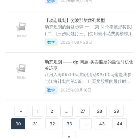
数学
2025年08月26日
【动态规划】斐波那契数列模型
动态规划的解题步骤 一、[第 N 个泰波那契数]
( 二、[三步问题]( 三、[使用最小花费爬楼梯](
数学
2025年08月26日
动态规划 —— dp 问题-买卖股票的最佳时机含
冷冻期
江河入海&#xff0c;知识涌动&#xff0c;这是我参
与江海计划的第5篇。 1. 买卖股票的最佳时机
含冷冻期 题目链接&#xff1a; 309. 买卖股票的
数学
2025年08月16日
最佳时机含冷冻期 - 力扣
&#xff08;LeetCode&#xff09;
«
1
2
...
27
28
29
30
31
32
33
...
43
44
»