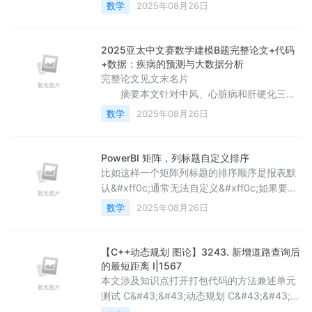
透率的不断提升&#xff0c;分布式光伏发电在配
数学
2025年08月26日
电网中的大规模接入给传统电力系统运行带来
了新的挑战。光伏发电固有的间歇性和波动性
特征&#xff0c;加之配电网拓扑结构的复杂性
2025亚太中文赛数学建模B题完整论文+代码
&#xff0c;使得系统面临失负荷和过负荷双重风
+数据：疾病的预测与大数据分析
险。特别是在高比例可再生能源接入场景下
完整论文见文末名片
&#xff0c;传统的确定性风险评估方法已难以准
摘要本文针对中风、心脏病和肝硬化三种
确反
高致死率疾病&#xff0c;基于提供的
数学
2025年08月26日
stroke.csv、heart.csv和cirrhosis.csv数据集
&#xff0c;通过数据预处理、统计分析与可视化
挖掘影响患病概率的关键因素&#xff0c;构建单
PowerBI 矩阵，列标题自定义排序
疾病患病概率预测模型并进行检验与改进&#xf
比如这样一个矩阵列标题的排序顺序是报表默
认&#xff0c;通常无法自定义&#xff0c;如果要自
定义&#xff0c;可以使用下面方法&#xff1a;”主
数学
2025年08月26日
页“-&gt;&#34;输入数据&#34;-&gt;”新建表“给
门店一个ID然后&#xff0c;如图所示&#xff0c;让
门店按照ID排序再建立关系最后把门店表的门
【C++动态规划 图论】3243. 新增道路查询后
店名称放入矩阵的列里矩阵的列标题的排序顺
的最短距离 I|1567
序就能自定义啦
本文涉及知识点打开打包代码的方法兼述单元
测试 C&#43;&#43;动态规划 C&#43;&#43;图
论 LeetCode3243. 新增道路查询后的最短距