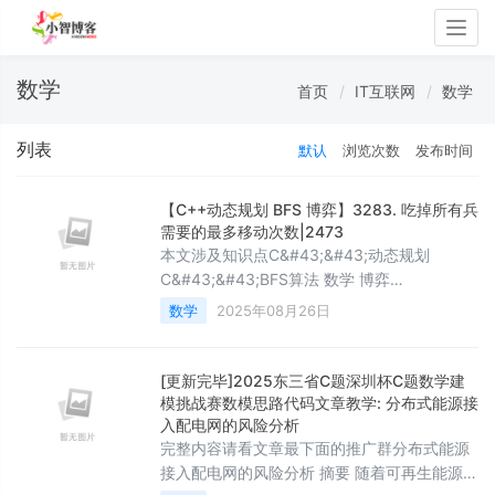
Togg
navig
数学
首页
IT互联网
数学
列表
默认
浏览次数
发布时间
【C++动态规划 BFS 博弈】3283. 吃掉所有兵
需要的最多移动次数|2473
本文涉及知识点C&#43;&#43;动态规划
C&#43;&#43;BFS算法 数学 博弈
LeetCode3283. 吃掉所有兵需要的最多移动
数学
2025年08月26日
次数给你一个 50 x 50 的国际象棋棋盘
&#xff0c;棋盘上有 一个 马和一些兵。给你两
个整数 kx 和 ky &#xff0c;其中 (kx, ky) 表示
[更新完毕]2025东三省C题深圳杯C题数学建
马所在的位置&#xff0c;同时还有一个二维数组
模挑战赛数模思路代码文章教学: 分布式能源接
positions &#xff0c;其中
入配电网的风险分析
完整内容请看文章最下面的推广群分布式能源
接入配电网的风险分析 摘要 随着可再生能源渗