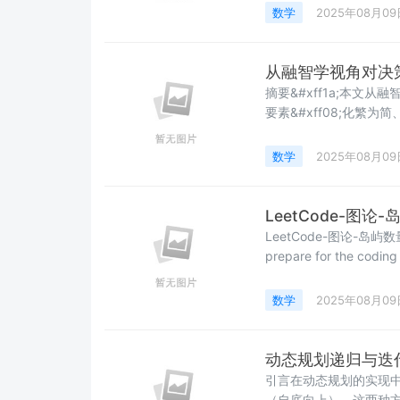
味着“什么都做不精”。我
数学
2025年08月09
高效协同的“专家团队”。所
的关注点并不在那些漂
从融智学视角对决
摘要&#xff1a;本文从融
要素&#xff08;化繁
述为复平面路径积分&#xff
使决策空间保形扩张。研究揭
数学
2025年08月09
&#xff0c;
LeetCode-图
LeetCode-图论-岛屿数量&#43;腐烂的橘子
prepare for the coding test。 文章目录 LeetCode-图论-
&#x1f4dd; 岛屿数量 &#x1f3af;题目描述 &#x1f50d; 输入输出示例 &#x1f9e9;题目提
示 &#x1f9ea;AC &
数学
2025年08月09
动态规划递归与迭
引言在动态规划的实现
（自底向上）。这两种