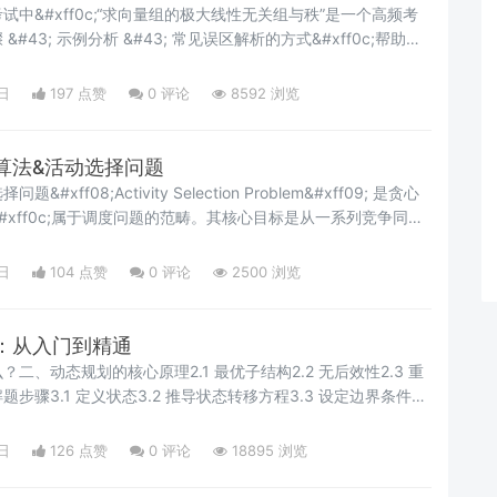
中&#xff0c;“求向量组的极大线性无关组与秩”是一个高频考
#43; 示例分析 &#43; 常见误区解析的方式&#xff0c;帮助你
#x1f50d; 解题步骤总结 Step 1: 构造矩阵 将所有向量作
;构成一个矩阵。 无论原始向量是行向量还是列向量&#xff0c;都要
日
197 点赞
0
评论
8592 浏览
。
算法&活动选择问题
ff08;Activity Selection Problem&#xff09; 是贪心
#xff0c;属于调度问题的范畴。其核心目标是从一系列竞争同一
场地等&#xff09;的活动中&#xff0c;选择一个最大兼容活动子集
动能够在不冲突的情况下进行。 问题描述给定一组活动 S&#61;{a1
日
104 点赞
0
评论
2500 浏览
：从入门到精通
二、动态规划的核心原理2.1 最优子结构2.2 无后效性2.3 重
步骤3.1 定义状态3.2 推导状态转移方程3.3 设定边界条件
1 斐波那契数列4.2 背包问题4.2.1 01 背包问题4.2.2 完全
子序列五、动态规划应用场景5.1 资源分配领域5.2 任务调度领域
日
126 点赞
0
评论
18895 浏览
总结与