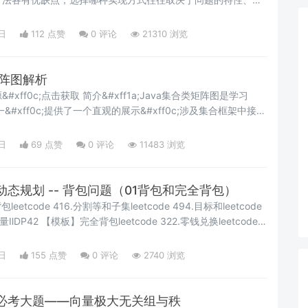
。 自顶向下vs自底向上：何时选择哪种方式动态规划有两种基
的递归实现（通常结合记忆化搜索）和自底向上的迭代实现。理
日
112 点赞
0
评论
21310 浏览
适用场景，对于高效解决动态规划问题至关重要。 自顶向下方法
矩阵图解析
&#xff1a;Java集合类矩阵图是学习
&#xff0c;提供了一个直观的展示&#xff0c;涉及集合框架中接
示各种集合类如ArrayList、LinkedList、HashSet、
能和适用场景&#xff0c;帮助开发者更清晰地理解集合框架的层次结
日
69 点赞
0
评论
11483 浏览
态规划 -- 背包问题（01背包和完全背包）
eetcode 416.分割等和子集leetcode 494.目标和leetcode
DP42 【模板】完全背包leetcode 322.零钱兑换leetcode
e 279.完全平方数今天&#xff0c;我们将通过 8 道题目&#xff0c;来
中背包问题&#xff0c;但是只有0
日
155 点赞
0
评论
2740 浏览
必考大题——向量极大无关组与秩