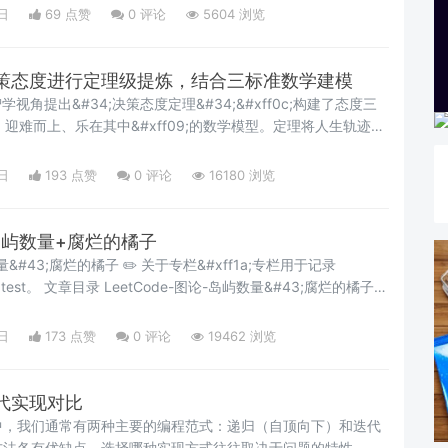
们需要的不是一个无所不能的“神”&#xff0c;而是一个分工明确、
日
69 点赞
0
评论
5604 浏览
以&#xff0c;当我拿到火山引擎这次的更新资料时&#xff0c;我
亮的
策态度进行定理级提炼，结合三标准数学建模
智学视角提出&#34;决策态度定理&#34;&#xff0c;构建了态度三
为简、迎难而上、乐在其中&#xff09;的数学模型。定理将人生轨迹表
1a;命运&#61;∫[态度⊗选择]dt&#xff0c;证明三要素协同作用可
示态度曲率&#xff08;R&#xff09;决定命运轨迹收敛性
日
193 点赞
0
评论
16180 浏览
论-岛屿数量+腐烂的橘子
 ✏️ 关于专栏&#xff1a;专栏用于记录
岛屿数量&#43;腐烂的橘子
日
173 点赞
0
评论
19462 浏览
代实现对比
中，我们通常有两种主要的编程范式：递归（自顶向下）和迭代
方法各有优缺点，选择哪种实现方式往往取决于问题的特性、程