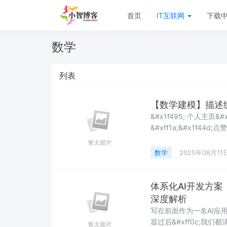
首页
IT互联网
下载
数学
列表
【数学建模】描述
&#x1f495; 个人主页&#xff1a; Puszy-CSDN博客&#x1f495; &#x1f389; 欢迎关注
&#xff1a;&#x1f44d;点赞
&#x1f496; 在该奋斗的岁月里&#xff0c;对得起每一寸光阴。 –– 《人民日报》
&#x1f308;&#x1f308;&
数学
2025年08月11
体系化AI开发方案：
深度解析
写在前面作为一名AI应用
嚣过后&#xff0c;我们都