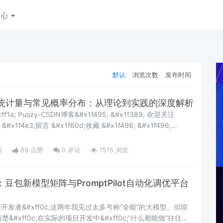
中心
默认
浏览次数
发布时间
统计量与常见概率分布：从理论到实践的深度解析
 &#x1f4e3;留言 &#x1f60d;收藏 &#x1f496; &#x1f496;
#x1
日
89 点赞
0
评论
7515 浏览
豆包新模型矩阵与PromptPilot自动化调优平台
开发者&#xff0c;这两年我见过太多号称“全能”的大模型。但喧
清楚&#xff0c;在实际的项目开发中&#xff0c;“什么都能做”往往意