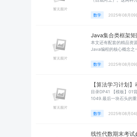
序员的偏好以及性能考量
本实现方式：自顶向下
数学
2025年08月09
解这两种方法的区别和
（递归+记忆
Java集合类框架
本文还有配套的精品资源&#xff0c;点击获取 简介
Java编程的核心概念之一
口、类及其关系。本图解通过展
HashMap的特性、性
数学
2025年08月09
构和实现方式
【算法学习计划】动
目录DP41 【模板】01背包l
1049.最后一块石头的重量Ⅱ
518.零钱兑换Ⅱleetcod
带各位了解并掌握动态规划
数学
2025年08月04
线性代数期末考试