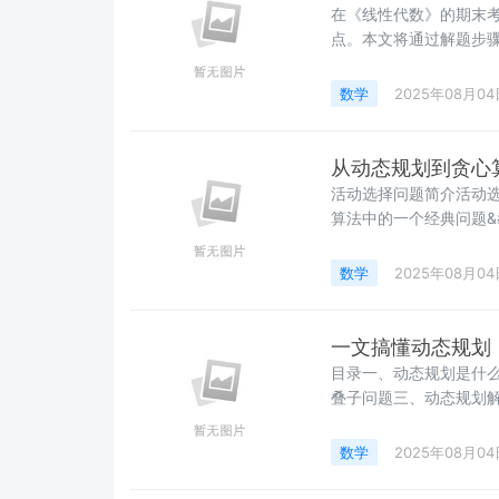
在《线性代数》的期末考试
点。本文将通过解题步骤 &
系统掌握这类题型的解法。 &
为列向量排列&#xff0c
数学
2025年08月04
统一为列向量进行处理
从动态规划到贪心
活动选择问题简介活动选择问题&#x
算法中的一个经典问题&
资源&#xff08;如时间、
&#xff0c;使得这些活
数学
2025年08月04
一文搞懂动态规划
目录一、动态规划是什么？
叠子问题三、动态规划解题
四、动态规划经典例题解析4.
背包问题4.3 最长公共
数学
2025年08月04
5.3 金融投资领域六、