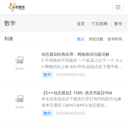
Togg
navig
数学
首页
IT互联网
数学
列表
默认
浏览次数
发布时间
动态规划经典应用：网格路径问题详解
5.不同路径不同路径 一个机器人位于一个 m x
n 网格的左上角 &#xff08;起始点在下图中标记
为 “Start” &#xff09;。机器人每次只能向下或
数学
2025年08月04日
者向右移动一步。机器人试图达到网格的右下
角&#xff08;在下图中标记为 “Finish”
&#xff09;。问总共有多少条不同的路径
【C++动态规划】1105. 填充书架|2104
&#xff1f;示例 1&#xff1a;输入&#xff1a; m &#61;
本文涉及知识点下载及打开打包代码的方法兼
3, n &#61; 7
述单元测试 C&#43;&#43;动态规划
LeetCode1105. 填充书架给定一个数组 books
数学
2025年08月02日
&#xff0c;其中 books[i] &#61; [thicknessi,
heighti] 表示第 i 本书的厚度和高度。你也会得