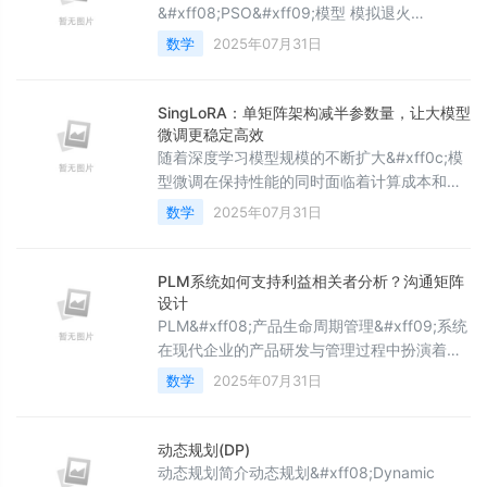
&#xff08;PSO&#xff09;模型 模拟退火
&#xff08;SA&#xff09;模型 遗传算法
数学
2025年07月31日
&#xff08;GA&#xff09; 线性规划
&#xff08;LP&#xff09;模型 非线性规划
&#xff08;NLP&#xff09;模型 二次规划
SingLoRA：单矩阵架构减半参数量，让大模型
&#xff08;QP&#xff09;模型 4. 综合评价方法
微调更稳定高效
TOPSIS综合评
随着深度学习模型规模的不断扩大&#xff0c;模
型微调在保持性能的同时面临着计算成本和内
存消耗的双重挑战。低秩适应
数学
2025年07月31日
&#xff08;LoRA&#xff09;技术通过引入低秩矩
阵分解有效缓解了这一问题&#xff0c;但在实际
应用中仍存在训练稳定性和参数效率方面的局
PLM系统如何支持利益相关者分析？沟通矩阵
限性。SingLoRA作为一种创新的低秩适应方法
设计
&#xff0c;通过摒弃传统的双矩阵架构&#xff0c;
PLM&#xff08;产品生命周期管理&#xff09;系统
采用单矩阵对称更新策略&#xff0c
在现代企业的产品研发与管理过程中扮演着至
关重要的角色。它不仅仅是一个管理产品数据
数学
2025年07月31日
的工具&#xff0c;更能在利益相关者分析以及沟
通矩阵设计方面提供强大的支持。通过合理运
用PLM系统&#xff0c;企业能够更好地识别、理
动态规划(DP)
解和管理与产品相关的各类利益相关者
动态规划简介动态规划&#xff08;Dynamic