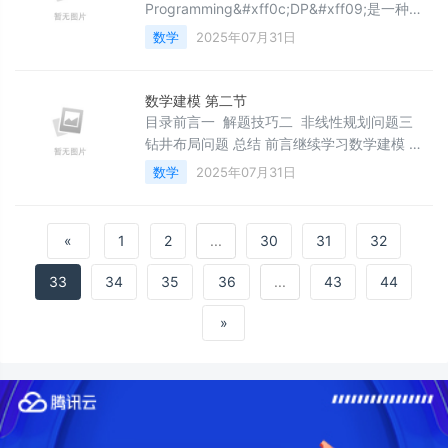
&#xff0c;构建高效的沟通机制&#xff0c;从而提
Programming&#xff0c;DP&#xff09;是一种解
升产品开发的效率与质量&#xff
决复杂问题的算法思想&#xff0c;通过将问题分
数学
2025年07月31日
解为子问题并存储子问题的解&#xff08;避免重
复计算&#xff09;&#xff0c;从而高效解决问题。
动态规划通常用于优化问题&#xff0c;如最短路
数学建模 第二节
径、最长公共子序列等。适用条件 最优子结构
目录前言一 解题技巧二 非线性规划问题三
&#xff1a;问题的最优解包含其子问
钻井布局问题 总结 前言继续学习数学建模 一
解题技巧 题目分析 1 每次写题目时候
数学
2025年07月31日
&#xff0c;都要把题目进行可视化------很有必
就是把题目转化为图谱 2 对应的约束条件是要
用文字进行说明 3 优化后的模型是要满足一般
«
1
2
...
30
31
32
性最好&#xff0c;就是样例放置普遍正确 4 线性
规划一般都是利用LINGO软件&#xff0c;非线性
33
34
35
36
...
43
44
规划
»