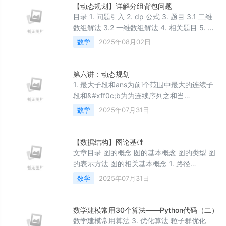
到一个整数 shelfWidth 。 按顺序 将这些书摆
【动态规划】详解分组背包问题
放到总宽度为 shelfWidth 的书架上。 先选几
目录 1. 问题引入 2. dp 公式 3. 题目 3.1 二维
本书放在
数组解法 3.2 一维数组解法 4. 相关题目 5. 小
结 1. 问题引入本文前置文章&#xff1a; 【动态规
数学
2025年08月02日
划】详解 0-1背包问题 【动态规划】详解完全
背包问题 下面是两种背包模式的区别&#xff1a;
0 - 1 背包 是说&#xff1a;有 n 个物品和一个重
第六讲：动态规划
量为 t 的背包&#xff0c;这 n
1. 最大子段和ans为前i个范围中最大的连续子
段和&#xff0c;b为为连续序列之和当
a&#43;b&lt;a时&#xff0c;更换为从a开始的连
数学
2025年07月31日
续序列&#xff0c;开始寻找。#include
&lt;iostream&gt; using namespace std; int
main() { int a, b&#61;0,
【数据结构】图论基础
ans&#61;-1111111,n; cin &g
文章目录 图的概念 图的基本概念 图的类型 图
的表示方法 图的相关基本概念 1. 路径
&#xff08;Path&#xff09; 2. 连通性
数学
2025年07月31日
&#xff08;Connectivity&#xff09; 3. 图的度
&#xff08;Degree&#xff09; 4. 子图
&#xff08;Subgraph&#xff09; 5. 生成树
数学建模常用30个算法——Python代码（二）
&#xff08;Spanning Tree&#x
数学建模常用算法 3. 优化算法 粒子群优化