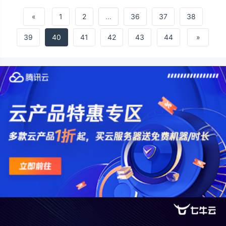
在20-40岁的中青年群体中高发。某制药公司
研发了两种新型抗抑郁药物&#xff08;药物A和
«
1
2
...
36
37
38
药物B&#xff09;&#xff0c;并与已上市药物
&#xff08;药物C&#xff09;进行临床试验
39
40
41
42
43
44
»
&#xff0c;旨在评估