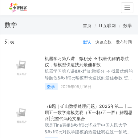
Togg
navig
数学
首页
IT互联网
数学
列表
默认
浏览次数
发布时间
机器学习第八讲：微积分 → 找最优解的导航
仪，帮模型快速找到最佳参数
机器学习第八讲&#xff1a;微积分 → 找最优解的
导航仪&#xff0c;帮模型快速找到最佳参数 资料
取自《零基础学机器学习》。 查看总目录
数学
2025年05月16日
&#xff1a;学习大纲关于DeepSeek本地部署指
南可以看下我之前写的文章
&#xff1a;DeepSeek R1本地与线上满血版部署
（B题｜矿山数据处理问题）2025年第二十二
&#xff1a;超详细手把手指南 一、爬山GPS导航
届五一数学建模竞赛（五一杯/五一赛）解题思
仪比喻 &#x1f9ed;&#xff08;教材第八章引入案
路|完整代码论文集合
我是Tina表姐&#xff0c;毕业于中国人民大学
例1&#xf
&#xff0c;对数学建模的热爱让我在这一领域深