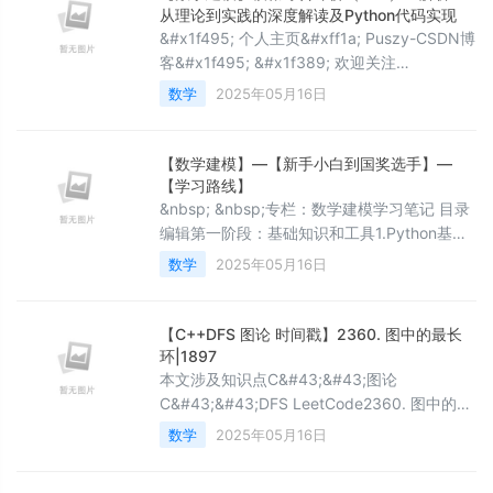
著影响&#xff0c;如何高效识别积灰程度、评估
从理论到实践的深度解读及Python代码实现
清洗收益并制定科学的维护策略成为关键问
&#x1f495; 个人主页&#xff1a; Puszy-CSDN博
题。本文依托四个典型光伏电站的运行与环境
客&#x1f495; &#x1f389; 欢迎关注
数据&#xff0
&#xff1a;&#x1f44d;点赞 &#x1f4e3;留言
数学
2025年05月16日
&#x1f60d;收藏 &#x1f496; &#x1f496;
&#x1f496; 我不懂相遇的意义&#xff0c;但应该
不是放弃。 –– 《人民日报》
【数学建模】—【新手小白到国奖选手】—
&#x1f308;&#x1f3
【学习路线】
&nbsp; &nbsp;专栏：数学建模学习笔记 目录​
编辑第一阶段：基础知识和工具1.Python基础
1.学习内容1.基本语法2.函数和模块3.面向对象
数学
2025年05月16日
编程4.文件操作2.推荐资源书籍：在线课程：
在线教程：2.数学基础1.学习内容1.高等数学2.
线性代数3.概率论与数理统计2.推荐教材2.常
【C++DFS 图论 时间戳】2360. 图中的最长
用Python库1.学习内容
环|1897
1.NumPy2.Pandas3.Matplotlib和Seaborn2
本文涉及知识点C&#43;&#43;图论
C&#43;&#43;DFS LeetCode2360. 图中的最
长环给你一个 n 个节点的 有向图 &#xff0c;节
数学
2025年05月16日
点编号为 0 到 n - 1 &#xff0c;其中每个节点 至
多 有一条出边。 图用一个大小为 n 下标从 0