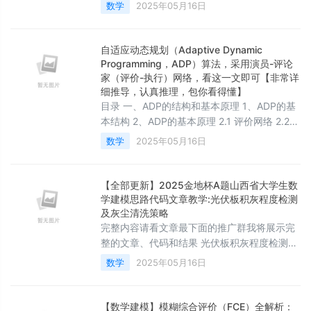
耕多年。我的建模思路已经帮助了百余位学习
数学
2025年05月16日
者和参赛者在数学建模的道路上取得了显著的
进步和成就。现在&#xff0c;我将这份宝贵的经
验和知识凝练成一份全面的解题思路与代码论
自适应动态规划（Adaptive Dynamic
文集合&#xff0c;专为本次赛题设计&#xff0c;旨
Programming，ADP）算法，采用演员-评论
在帮助您深入理解数学建模的每一个环节。本
家（评价-执行）网络，看这一文即可【非常详
细推导，认真推理，包你看得懂】
次五一数学建模竞赛B题可以做如下考虑
目录 一、ADP的结构和基本原理 1、ADP的基
本结构 2、ADP的基本原理 2.1 评价网络 2.2
执行网络 二、评价-执行&#xff08;演员-评论家
数学
2025年05月16日
&#xff09;网络设计及更新 1、评价网络设计
2、执行网络设计 三、基于matlab神经网络工
具箱例子实现 自适应动态规划
【全部更新】2025金地杯A题山西省大学生数
&#xff08;Adaptive Dynamic Progr
学建模思路代码文章教学:光伏板积灰程度检测
及灰尘清洗策略
完整内容请看文章最下面的推广群我将展示完
整的文章、代码和结果 光伏板积灰程度检测及
灰尘清洗策略 摘要 随着光伏发电在新能源体系
数学
2025年05月16日
中的快速普及&#xff0c;其运行维护的智能化需
求愈发迫切。尤其是在实际电站运行中
&#xff0c;组件表面积灰问题对发电效率造成显
【数学建模】模糊综合评价（FCE）全解析：