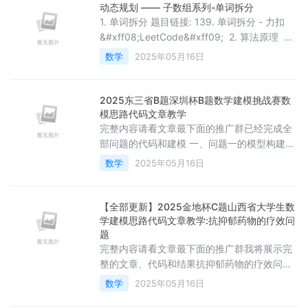
开始的数组 edges 表示&#xff0c;节点 i 到节点
动态规划 —— 子数组系列-单词拆分
edges[i] 之间有一条有向边。如果节点 i 没有
1. 单词拆分 题目链接: 139. 单词拆分 - 力扣
出边&#
&#xff08;LeetCode&#xff09; 2. 算法原理 状
态表示&#xff1a;以某一个位置为结尾或者以某
数学
2025年05月16日
一个位置为起点 dp[i]表示&#xff1a;在
[0&#xff0c;i]区间里的字符串&#x
2025东三省B题深圳杯B题数学建模挑战赛数
模思路代码文章教学
完整内容请看文章最下面的推广群已经完成全
部问题的代码和建模 一、问题一的模型构建与
优化&#xff08;RGB颜色空间转换模型&#xff09;
数学
2025年05月16日
基础模型&#xff08;线性映射模型&#xff09;/高
斯过程回归模型
&#xff08;GPR&#xff09;&#xff1a; 针对高清视频
【全部更新】2025金地杯C题山西省大学生数
源&#xff08;BT2020标准&#xff09;与普通RGB
学建模思路代码文章教学:抗抑郁药物的疗效问
显示器之间的色彩空间差异&#xff0c;基础方法
题
完整内容请看文章最下面的推广群我将展示完
一般是采
整的文章、代码和结果抗抑郁药物的疗效问题
摘要 抑郁症是全球范围内严重影响人类健康的
数学
2025年05月16日
疾病&#xff0c;患者人数逐年上升&#xff0c;尤其