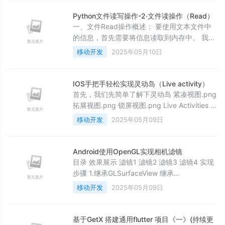
家捋清楚这些概念，概念搞明白了，再来看
TSL+gRPC 就很容易了。 1. HTTP 的问题
Python文件读写操作-2·文件读操作（Read）
HTTP 协议是超文本传输协议（Hyper Text
一、文件Read操作概述： 要使用文本文件中
Transfer Protocol）的缩写，它是从 WEB 服
的信息，首先需要将信息读取到内存中。 我们
务器传输超文
可以一次性读取文件的全部内容，也可以以每
移动开发
2025年05月10日
次一行的方式逐步读取。 二、文件指针： 文件
指针 标记 从哪个位置开始读取数据 第一次打
开 文件时，通常 文件指针会指向文件的开始位
IOS手把手轻松实现灵动岛（Live activity）
置 当执行了 read 方法后，文件指针 会移动到
首先，我们先简单了解下灵动岛 紧凑视图.png
读取内容的末尾 默认情况下会移动到 文件末尾
拓展视图.png 锁屏视图.png Live Activities 依
重新打开文件时，文件指针 重新
赖于 Widget 实现 函数和页面，而与Widget不
移动开发
2025年05月09日
同，Live Activities无法访问网络或接收位置更
新，更新Live Activities可以使用ActivityKit和
远程推送，同时ActivityKit可以控制Live Acti
Android使用OpenGL实现相机滤镜
目录 效果展示 滤镜1 滤镜2 滤镜3 滤镜4 实现
步骤 1.继承GLSurfaceView 继承
GLSurfaceView用于展示渲染的画面，并实现
移动开发
2025年05月09日
GLSurfaceView.Renderer接口 public class
CameraView extends GLSurfaceView
implements GLSurface
基于GetX 搭建通用flutter 项目《一》(持续更