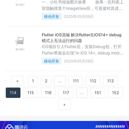
就是用系统提供debugPrin
一、小红书缩放图片效果 效果：在列表上
双指触摸某个ImageView后，可直接对其进行
手势缩放的效果，并且缩放的View可全屏延伸
移动开发
2025年05月09日
至状态栏，相比先点击图片进入大图页再对图
片进行双指缩放的流程更加直接高效。如下视
频效果： 小红书 但通过以上视频可发现小红书
Flutter iOS混编 解决flutter在iOS14+ debug
一些异常交互问题： 1. 缩放中心不是触摸时两
模式上无法运行的问题
指中心，而是图片中心，达不到指哪缩哪的效
iOS项目引入Flutter后，安装Debug包，打开
果； 2. 松开双指，半透明背景
Flutter界面会出现"In iOS 14+, debug mode
Flutter apps can only be launched from
移动开发
2025年05月09日
Flutter tooling, IDEs with Flutter plugins or
from Xcode"问题。 image.png 解决办法如
下： 用 [Xcode] 打
«
1
2
...
111
112
113
114
115
116
117
...
151
152
»