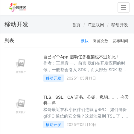
Togg
navig
移动开发
首页
IT互联网
移动开发
列表
默认
浏览次数
发布时间
自己写个App 启动任务框架也不过如此！
作者：王晨彦 一、前言 我们在开发应用的时
候，一般都会引入 SDK，而大部分 SDK 都要
求我们在 Application 中初始化，当我们引入
移动开发
2025年05月11日
的 SDK 越来越多，就会出现 Application 越来
越长，如果 SDK 的初始化任务相互依赖，还要
处理很多条件判断，这时，如果再来个异步初
TLS、SSL、CA 证书、公钥、私钥。。。今天
始化，相信大家都会崩溃。 有人可能会说，我
捋一捋！
都在主线程按顺序初始化不就行了，当然行，
松哥最近在和小伙伴们连载 gRPC，如何确保
只要老板不来找你麻烦。
gRPC 通信的安全性？这就涉及到 TSL 了，但
是考虑到可能有小伙伴对加密连接这一整套方
移动开发
2025年05月10日
案比较陌生，因此我们今天先用一篇文章跟大