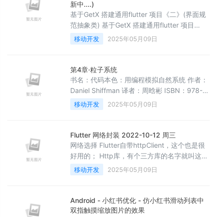
新中....)
基于GetX 搭建通用flutter 项目《二》(界面规
范抽象类) 基于GetX 搭建通用flutter 项目
《三》(暗黑模式) 基于GetX 搭建通用flutter
移动开发
2025年05月09日
项目《四》(国际化) 基于GetX 搭建通用flutter
项目《五》(基于GetX 进行动态刷新) 之前一直
想把自己工作中总结的东西,写成文档,但也是
第4章·粒子系统
懒,一直都没动笔.今天在做2022年中回顾的时
书名：代码本色：用编程模拟自然系统 作者：
候,看到之前写的flutter
Daniel Shiffman 译者：周晗彬 ISBN：978-7-
115-36947-5 总目录 第 4 章 粒子系统 “粒
移动开发
2025年05月09日
子系统是由许多粒子组成的用于代表模糊对象
的集合。在一段特定时间内，粒子在系统中生
成、移动、转化，最后消亡。” 粒子系统是计
Flutter 网络封装 2022-10-12 周三
算机图形学中最常用的技术之一 粒子系统就被
网络选择 Flutter自带httpClient，这个也是很
用于制作各种电子游戏、动画、数码艺术作
好用的； Http库，有个三方库的名字就叫这
品，还被用于模拟各种不规
个； Dio，这是目前最热门的，相当于iOS中
移动开发
2025年05月09日
AFNetworking。随大流，就选这个进行封
装。 Dio引入 Dio是一个第三方库，所以需要先
下载。使用一行命令就可以引入flutter pub
Android - 小红书优化 - 仿小红书滑动列表中
add dio dio: ^4.0.6 日志是需要的，最简单的
双指触摸缩放图片的效果