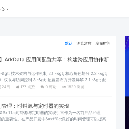
中心
默认
浏览次数
发布时间
6.0】ArkData 应用间配置共享：构建跨应用协作新
t; 配置发布方开发详解 3.1 -&gt; 配置
t; 配置访问方开发详解 4.1 -&gt; 获取
月24日
177 点赞
0
评论
1829 浏览
的时间管理：时钟源与定时器的实现
管理&#xff1a;时钟源与定时器的实现引言作为一名前产品经理
管理的重要性。在产品开发中&#xff0c;良好的时间管理可以提高团
项目按时完成。在 Linux 内核中&#xff0c;时间管理是一个核心组