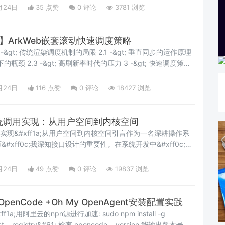
系统的时间&#xff0c;提供定时器功能&#xff0c;支持各种时间相关
月24日
35 点赞
0
评论
3781 浏览
6.0】ArkWeb嵌套滚动快速调度策略
 2.3 -&gt; 高刷新率时代的压力 3 -&gt; 快速调度策略
月24日
116 点赞
0
评论
18427 浏览
的系统调用实现：从用户空间到内核空间
调用实现&#xff1a;从用户空间到内核空间引言作为一名深耕操作系
xff0c;我深知接口设计的重要性。在系统开发中&#xff0c;良
可扩展性和可维护性。在 Linux 内核中&#xff0c;系统调用
间的桥梁&#xff0c;是应用程序与内核交互的标准接口。今天
月24日
49 点赞
0
评论
19837 浏览
讨 Linux
】OpenCode +Oh My OpenAgent安装配置实践
f1a;用阿里云的npn源进行加速: sudo npm install -g
#61; 检查 opencode --version 能输出版本号 安