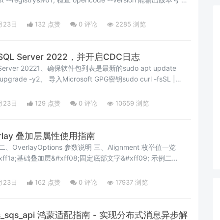
网链接&#xff1a;ohmyopenagent
月23日
132 点赞
0
评论
2285 浏览
装SQL Server 2022，并开启CDC日志
 Server 20221、确保软件包列表是最新的sudo apt update
upgrade -y2、 导入Microsoft GPG密钥sudo curl -fsSL |
 /us
月23日
129 点赞
0
评论
10659 浏览
verlay 叠加层属性使用指南
显示与隐藏控制 示例三&#xff1a;九个 align 方向动态切换 示例四
&#xff1a;offset 偏移量演示 五、完整源码 总结
月23日
162 点赞
0
评论
17937 浏览
aws_sqs_api 鸿蒙适配指南 - 实现分布式消息异步解