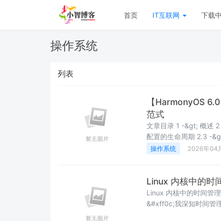
首页
IT互联网
下载
操作系统
列表
【HarmonyOS 
范式
文章目录 1 -&gt; 概述 2 -&gt; 技术架构与运作机制 2.1 -&gt; 核心角色划分 2.2 -&gt;
配置的生命周期 2.3 -&gt; 权限与访问控制 3 -&g
静态共享项 3.2 -&gt; 动态发布与更新配置 4 -&g
操作系统
2026年04
配置信息 4.2
Linux 内核中
Linux 内核中的时间
&#xff0c;我深知时间
队的效率&#xff0c;确保