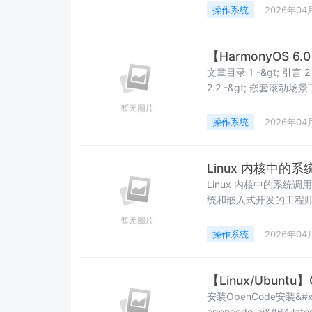
件&#xff0c;它负责维护
操作系统
2026年04
的操作。今天&#xff
【HarmonyOS 
文章目录 1 -&gt; 引言 2 -&gt; 传统渲染调度机制的局限 2.1 -&gt; 垂直同步的运作原理
2.2 -&gt; 嵌套滚动场景下的瓶颈
的技术原理 3.1 -&gt; 核心机制&#xff1a;跳过 VSync 调度 3.2 -&gt; 与 D-VSync 的技术
关联 3.3 -&gt; 适
操作系统
2026年04
Linux 内核中
Linux 内核中的系统
统和嵌入式开发的工程师&#
好的接口设计可以提高系统的
是用户空间与内核空间之
操作系统
2026年04
&#xff0c;我们就来深入探
【Linux/Ubuntu
安装OpenCode安装&#xf
opencode-ai&#64;latest --registry&