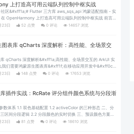
rmony 上打造高可用云端队列控制中枢实战
xff1a;# Flutter 三方库 aws_sqs_api 鸿蒙适配指南 - 实
 OpenHarmony 上打造高可用云端队列控制中枢实战 前言
;OpenHarmony&#xff09;生态、处理涉及海量后台任务
月23日
52 点赞
0
评论
14657 浏览
d Jobs&#xff09;、跨服务异步通讯&#xff08;Event
 原生图表库 qCharts 深度解析：高性能、全场景交
表库 qCharts 深度解析&#xff1a;高性能、全场景交互的 ArkUI 实
为什么我们需要鸿蒙原生图表库&#xff1f;在移动应用开发中&#xff0c;
的一环。无论是金融类应用的盘口走势、运动健康应用的步数统
月23日
148 点赞
0
评论
17653 浏览
级应用的报表分析&#xff0c;图表都是最直观的表达方式。随着
 三方库插件实战：RcRate 评分组件颜色系统与分段渐
月23日
81 点赞
0
评论
18610 浏览
自定义三色渐变 五