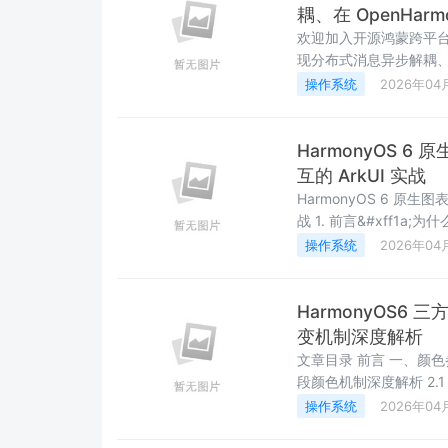
耦、在 OpenHa
欢迎加入开源鸿蒙跨平台社区&#
现分布式消息异步解耦、在
在参与构建鸿蒙&#xff08
操作系统
2026年04
&#xff08;Backgroun
HarmonyOS 6
互的 ArkUI 实战
HarmonyOS 6 原生图
战 1. 前言&#xff1a;
数据可视化是不可或缺
操作系统
2026年04
计&#xff0c;还是企业
Harmony
HarmonyOS6
变机制深度解析
文章目录 前言 一、颜色参数体系 1.1 双色基础配置 1.2 activeColor 的三种形态 二、分
段颜色机制深度解析 2.1 三区间分段逻辑 2.2 分段颜色的实时切换 三、预设颜色方案详
解 3.1 RcRateColors 预设类 3.2 各方案适用场景 四、自定义颜色实战 4.1 单色主题定
操作系统
2026年04
制 4.2 