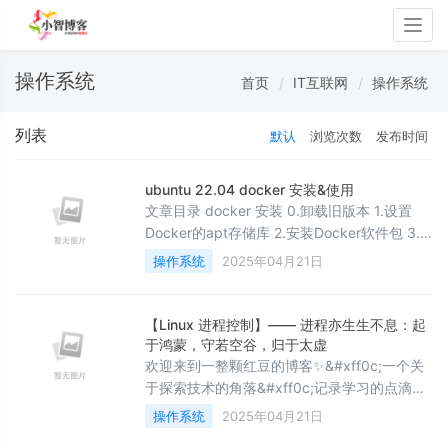
Togg
navig
操作系统
首页
IT互联网
操作系统
列表
默认
浏览次数
发布时间
ubuntu 22.04 docker 安装&使用
文章目录 docker 安装 0.卸载旧版本 1.设置
Docker的apt存储库 2.安装Docker软件包 3.
配置加速地址&#xff1a;设置registry mirror 4.
操作系统
2025年04月21日
通过运行hello-world映像来验证安装成功
nvidia-container-toolkit 安装 0.先决条件 1.配
置生产存储库 2.从存储库中更新包装列表 3.安
【Linux 进程控制】—— 进程亦生生不息：起
装NVID
于鸿蒙，守若空谷，归于太虚
欢迎来到一整颗红豆的博客✨&#xff0c;一个关
于探索技术的角落&#xff0c;记录学习的点滴
&#x1f4d6;&#xff0c;分享实用的技巧
操作系统
2025年04月21日
&#x1f6e0;️&#xff0c;偶尔还有一些奇思妙想