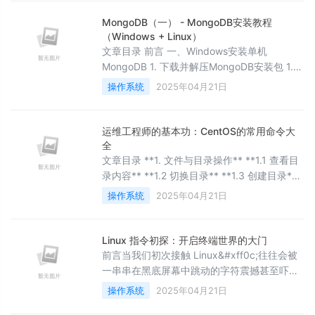
&#x1f4a1; 本文由一整颗红豆原创✍️&#xff0c;
感谢支持❤️&#xff01;请尊重原创
MongoDB（一） - MongoDB安装教程
&#x1f4e9;&#xff01;欢迎评论区留言交流
（Windows + Linux）
&#x1f31f; 个人主页 &#x1f449
文章目录 前言 一、Windows安装单机
MongoDB 1. 下载并解压MongoDB安装包 1.1
下载 1.2 解压 1.3 相关文件介绍 2. 配置 2.1 配
操作系统
2025年04月21日
置环境变量 2.1.1 打开系统属性设置 2.1.2 编辑
PATH 环境变量 2.1.3 验证环境变量是否配置成
功 2.2 创建相关目录和文件 2.3 修改
运维工程师的基本功：CentOS的常用命令大
MongoDB配置文
全
文章目录 **1. 文件与目录操作** **1.1 查看目
录内容** **1.2 切换目录** **1.3 创建目录**
**1.4 删除目录** **1.5 删除文件或目录**
操作系统
2025年04月21日
**1.6 复制文件或目录** **1.7 移动或重命名文
件或目录** **1.8 查看文件内容** **1.9 查找
文件** **2. 系统管理** **2.1 查看系统信息**
Linux 指令初探：开启终端世界的大门
**
前言当我们初次接触 Linux&#xff0c;往往会被
一串串在黑底屏幕中跳动的字符震撼甚至吓
退。然而&#xff0c;正是这些看似晦涩的命令
操作系统
2025年04月21日
&#xff0c;构建了服务器、嵌入式系统乃至云计