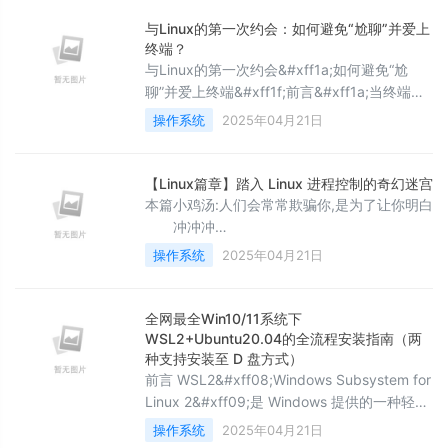
算的世界。本篇将带你从最基础的 Linux 指令
开始&#xff0c;逐步揭开命令行的神秘面纱。从
与Linux的第一次约会：如何避免“尬聊”并爱上
ls 到 cat&#xff0c;从文件浏览到简单操作
终端？
&#xff0c;每一条指令都是通往操作系统本质的
与Linux的第一次约会&#xff1a;如何避免“尬
阶梯。ls 指令
聊”并爱上终端&#xff1f;前言&#xff1a;当终端成
为你的“约会对象”第一次打开Linux终端
操作系统
2025年04月21日
&#xff0c;像极了人生中某场手足无措的约会
——你盯着漆黑的窗口&#xff0c;光标冷漠地闪
烁&#xff0c;仿佛在质问&#xff1a;“我们有什么共
【Linux篇章】踏入 Linux 进程控制的奇幻迷
同话题吗&#xff1f;”输入ls试探它的回应
本篇小鸡汤:人们会常常欺骗你,是为了让你明白
&#xff0c;敲下sudo试图展现权威&#xf
冲冲冲
&#xff01;&#xff01;&#xff01;&#xff01;&#xff01;&#
操作系统
2025年04月21日
羑悻的小杀马特.-CSDN博客羑悻的小杀马特.
全网最全Win10/11系统下
WSL2+Ubuntu20.04的全流程安装指南（两
种支持安装至 D 盘方式）
前言 WSL2&#xff08;Windows Subsystem for
Linux 2&#xff09;是 Windows 提供的一种轻量
级 Linux 运行环境&#xff0c;具备完整的 Linux
操作系统
2025年04月21日
内核&#xff0c;并支持更好的文件系统性能和兼