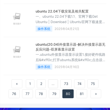
容性。它允许用户在 Windows 系统中运行
Linux 命令行工具和应用程序&#xff0c;而无需
ubuntu 22.04下载安装及相关配置
安装虚拟机或双系统。本教程将介绍 如何安装
一、ubuntu 22.04下载1.1、官网下载Get
W
Ubuntu | Download | Ubuntu官网下载速度比
较慢&#xff0c;不是很推荐。历史版本
操作系统
2025年04月21日
&#xff1a;Index of /releases
(ubuntu.com)1.2、清华镜像网站下载清华大学
开源软件镜像站 | Tsinghua Open Source
ubuntu(20.04)外接显示器-解决外接显示器无
Mirror该方式下载很快&#xff0c;推荐使用。下
反应问题-双屏幕显示设置
载方式如下&
一.ubuntu外接显示器显示设置1.接好硬件线路
后&#xff0c;打开ubuntu系统&#xff0c;点击设置
1. 如果出现以下配置&#xff0c;则你的ubuntu系
操作系统
2025年04月16日
统当前的配置可以直接识别外接显示器
&#xff0c;如果没有请看第二步。如果显示如下
&#xff0c;则目前无法正确识别&#xff1a;接下来
«
1
2
...
73
74
75
需要进行一些操作。二.安装nvidia驱动1.图形
化安装(最方便&#xff0c;不容易出错&
76
77
78
79
80
81
»