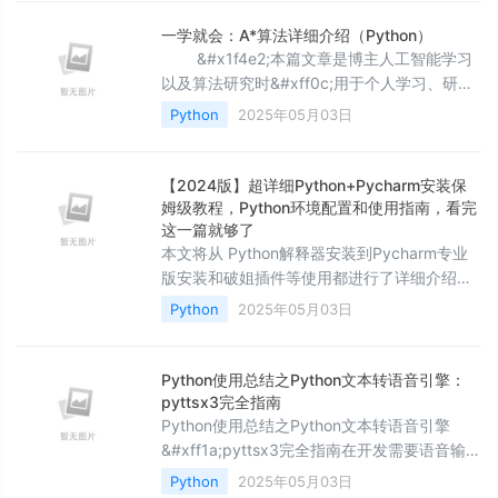
&#x1f3c6;《头衔》&#xff1a;大厂架构师
&#xff0c;华为云开发者社区专家博主&#xff0c;
一学就会：A*算法详细介绍（Python）
阿里云开发者社区专家博主&#xff0c;CSDN全
&#x1f4e2;本篇文章是博主人工智能学习
栈领域优质创作者&#xff0c;掘金
以及算法研究时&#xff0c;用于个人学习、研究
或者欣赏使用&#xff0c;并基于博主对相关等领
Python
2025年05月03日
域的一些理解而记录的学习摘录和笔记
&#xff0c;若有不当和侵权之处&#xff0c;指出后
将会立即改正&#xff0c;还望谅解。文章分类在
【2024版】超详细Python+Pycharm安装保
&#x1f449;启发式算法专栏&#xff1a; 【人
姆级教程，Python环境配置和使用指南，看完
工智能】- 【启发式算法】&
这一篇就够了
本文将从 Python解释器安装到Pycharm专业
版安装和破姐插件等使用都进行了详细介绍
&#xff0c;希望能够帮助到大家。目录 Python
Python
2025年05月03日
3.12.6解释器安装 PyCharm 2024.2.1开发工
具安装 PyCharm 中运行代码 PyCharm加入破
姐插件 PyCharm基本设置及汉化 一、下载
Python使用总结之Python文本转语音引擎：
装 Python1、进入Python官网首页&#xff0c;下
pyttsx3完全指南
载最新的Python版本Do
Python使用总结之Python文本转语音引擎
&#xff1a;pyttsx3完全指南在开发需要语音输出
功能的应用时&#xff0c;文本转语音(TTS)技术
Python
2025年05月03日