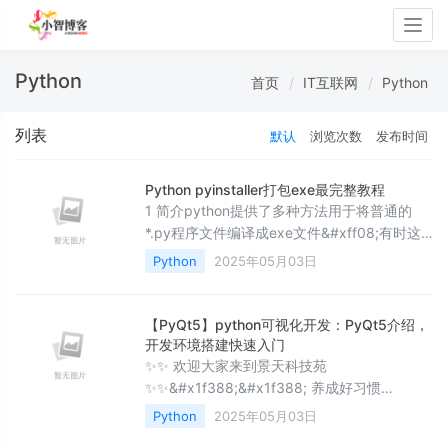
Togg
navig
Python
首页
IT互联网
Python
列表
默认
浏览次数
发布时间
Python pyinstaller打包exe最完整教程
1 简介python提供了多种方法用于将普通的
*.py程序文件编译成exe文件&#xff08;有时这
里的“编译”也称作“打包”&#xff09;。exe文件即
Python
2025年05月03日
可执行文件&#xff0c;打包后的*.exe应用不用依
赖python环境&#xff0c;可以在他人的电脑上运
行。pyinstaller是一个第三方模块&#xff0c;专
【PyQt5】python可视化开发：PyQt5介绍，
用于python程序的exe打包。此外python还有
开发环境搭建快速入门
一些别的方法进行打包&
✨✨ 欢迎大家来到景天科技苑
✨✨&#x1f388;&#x1f388; 养成好习惯
&#xff0c;先赞后看哦~&#x1f388;&#x1f388;
Python
2025年05月03日
&#x1f3c6; 作者简介&#xff1a;景天科技苑