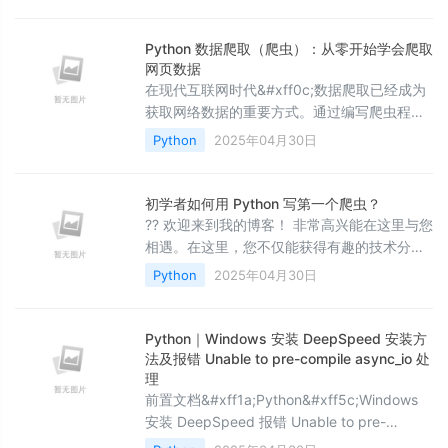
是一个非常有用的工具。Python的pyttsx3库
提供了一个简单且离线的方式来实现这一功能
&#xff0c;无需依赖互联网连接或外部API。本
Python 数据爬取（爬虫）：从零开始学会爬取
文将详细介绍pyttsx3的安装、基础使用以及
网页数据
高级功能&#xff0c;帮助你快速掌握这一实用工
在现代互联网时代&#xff0c;数据爬取已经成为
具。
获取网络数据的重要方式。通过编写爬虫程序
&#xff0c;用户可以从网页中提取各种信息
Python
2025年04月30日
&#xff0c;如新闻、商品数据、社交媒体内容
等。Python 作为一门简洁且强大的编程语言
&#xff0c;提供了许多强大的库来帮助开发爬
初学者如何用 Python 写第一个爬虫？
虫。本文将带你从基础到进阶&#xff0c;学习如
?? 欢迎来到我的博客！ 非常高兴能在这里与您
何使用 Python 进行网页数据的爬取&#xff0c;
相遇。在这里，您不仅能获得有趣的技术分
包括使用 requests
享，还能感受到轻松愉快的氛围。无论您是编
Python
2025年04月30日
程新手，还是资深开发者，都能在这里找到属
于您的知识宝藏，学习和成长。 ?? 博客内容包
括： Java核心技术与微服务：涵盖Java基
Python｜Windows 安装 DeepSpeed 安装方
础、JVM、并发编程、Redis、Kafka、Spring
法及报错 Unable to pre-compile async_io 处
等，帮助您全面掌握企业级开发技术。 大数据
理
前置文档&#xff1a;Python&#xff5c;Windows
技术：涵盖
安装 DeepSpeed 报错 Unable to pre-
compile async_io 处理 直接 pip 安装