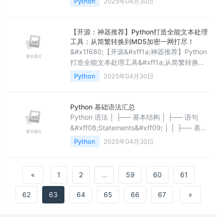
Python
2025年04月30日
deepspeed 的报错信息如果直接使用 pip
install DeepSpeed 安装&#xff0c;会触发如下
报错信息。出现后&#xff0c;需使用如下方法完
【开源：神器推荐】Python打造全能文本处理
成安装。Collecting deepspee
工具：从简繁转换到MD5加密一网打尽！
&#x1f680;【开源&#xff1a;神器推荐】Python
打造全能文本处理工具&#xff1a;从简繁转换到
MD5加密一网打尽&#xff01; 相关资源文件已经
Python
2025年04月30日
打包成EXE文件&#xff0c;可双击直接运行程序
&#xff0c;且文章末尾已附上相关源码&#xff0c;
以供大家学习交流&#xff0c;博主主页还有更多
Python 基础语法汇总
Python相关程序案例&#xff0c;秉着开源精神的
Python 语法 │ ├── 基本结构 │ ├── 语句
想法&#xff0c;望大
&#xff08;Statements&#xff09; │ │ ├── 表达
式语句&#xff08;如赋值、算术运算&#xff09; │
Python
2025年04月30日
│ ├── 控制流语句&#xff08;if, for,
while&#xff09; │ │ ├── 定义语句
&#xff08;def, class&#xff09; │ │ └
«
1
2
...
59
60
61
62
63
64
65
66
67
»