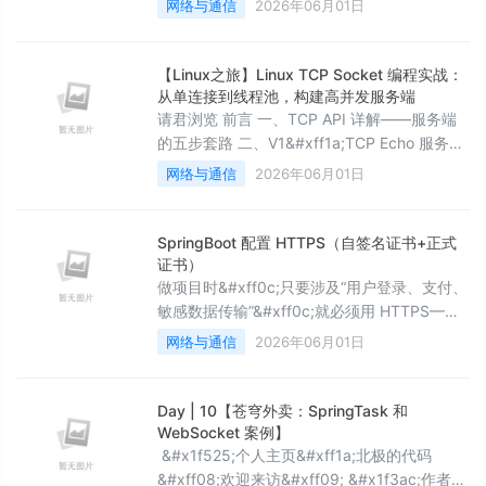
网络与通信
2026年06月01日
发送消息 接收消息 心跳设置 定时发送 指令集
日志管理 服务器模式 启动与停止服务器 心跳
设置 客户端管理 发送消息 指令集 日志管理 常
【Linux之旅】Linux TCP Socket 编程实战：
见问题 简介WebSocket 测试工具是一款集 W
从单连接到线程池，构建高并发服务端
请君浏览 前言 一、TCP API 详解——服务端
的五步套路 二、V1&#xff1a;TCP Echo 服务器
——发现单连接瓶颈 2.1 基础框架 2.2 TCP 客
网络与通信
2026年06月01日
户端 2.3 V1 的致命缺陷&#xff1a;只能服务一个
客户端 三、V2&#xff1a;多进程版本——用 fork
解耦 accept 和 Service 四、V3&#xff1a;多线
SpringBoot 配置 HTTPS（自签名证书+正式
程版本——更轻量的并发
证书）
做项目时&#xff0c;只要涉及“用户登录、支付、
敏感数据传输”&#xff0c;就必须用 HTTPS——
否则数据在网络上明文传输&#xff0c;很容易被
网络与通信
2026年06月01日
劫持、篡改。 HTTPS 是不是只能买证书
&#xff1f;自签名证书能不能用
&#xff1f;SpringBoot 里怎么配&#xff1f; 今天就
Day | 10【苍穹外卖：SpringTask 和
把 SpringBoot 配置 HTTPS 的全流程讲透
WebSocket 案例】
&#xff1a; 开发环境&#xff1a;
&#x1f525;个人主页&#xff1a;北极的代码
&#xff08;欢迎来访&#xff09; &#x1f3ac;作者简