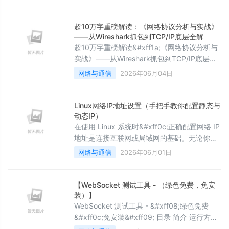
过程记录》 《Linux操作系统编程详解》《笔
试/面试常见算法&#xff1a;从基础到进阶》
《Python干货分享》 ⭐️为天地立心&#xff0c;为
超10万字重磅解读：《网络协议分析与实战》
生民立命&#xff0c;为往圣继绝学&#xff0c;为万
——从Wireshark抓包到TCP/IP底层全解
世开太
超10万字重磅解读&#xff1a;《网络协议分析与
实战》——从Wireshark抓包到TCP/IP底层全
解 作者&#xff1a;培风图南以星河揽胜 创作时间
网络与通信
2026年06月04日
&#xff1a;2026年4月26日 字数规模&#xff1a;超
10万字深度复盘与实战指南 &#x1f4d6; 导读
&#xff1a;为什么你需要这份“超10万字”的解读
Linux网络IP地址设置（手把手教你配置静态与
&#xff1f;这不仅仅是一篇读书笔记&#xff0c;而
动态IP）
是一份超越
在使用 Linux 系统时&#xff0c;正确配置网络 IP
地址是连接互联网或局域网的基础。无论你是
刚接触 Linux 的小白&#xff0c;还是有一定经验
网络与通信
2026年06月01日
的用户&#xff0c;掌握 Linux网络配置 技能都非
常重要。本教程将带你一步步学会如何查看、
设置和管理 IP 地址&#xff0c;包括动态获取
【WebSocket 测试工具 - （绿色免费，免安
&#xff08;DHCP&#xff09;和手动设置&#xff08;
装）】
静态 IP&#xff09;两种
WebSocket 测试工具 - &#xff08;绿色免费
&#xff0c;免安装&#xff09; 目录 简介 运行方式
界面概览 客户端模式 连接 WebSocket 服务器