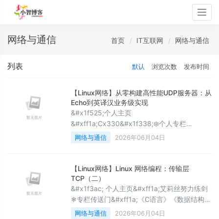
Togg
navig
网络与通信
首页
IT互联网
网络与通信
列表
默认
浏览次数
发布时间
【Linux网络】从零构建高性能UDP服务器：从
Echo到英译汉业务级实现
&#x1f525;个人主页
&#xff1a;Cx330&#x1f338;❄️个人专栏
&#xff1a;《C语言》《LeetCode刷题集》《数
网络与通信
2026年06月04日
据结构-初阶》《C&#43;&#43;知识分享》
《优选算法指南-必刷经典100题》《Linux操
作系统》:从入门到入魔《Git深度解析》:版本
【Linux网络】Linux 网络编程：传输层
管理实战全解 《Qt 极境架构》&#x1f31f;心向
TCP（二）
往之行必能&#x1f3a5;Cx330&#x1f338;的简
&#x1f3ac; 个人主页&#xff1a;艾莉丝努力练剑
介&#
❄专栏传送门&#xff1a;《C语言》《数据结构与
算法》《C/C&#43;&#43;干货分享&amp;学习
网络与通信
2026年06月04日