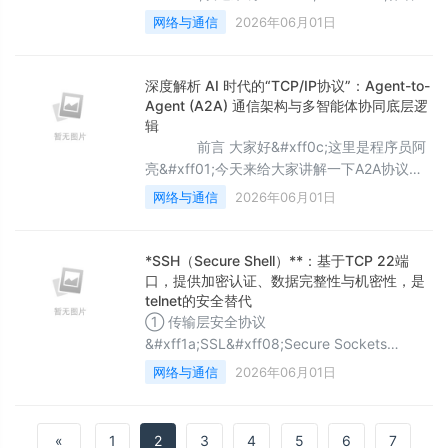
介&#xff1a;java后端学习者 ❄️个人专栏
网络与通信
2026年06月01日
&#xff1a;苍穹外卖日记&#xff0c;SSM框架深入
&#xff0c;JavaWeb ✨命运的结局尽可永在
&#xff0c;不屈的挑战却不可须臾或缺&#xff01;
深度解析 AI 时代的“TCP/IP协议”：Agent-to-
前言&#xff1a;我们完成了前一天的作业&#xff0
Agent (A2A) 通信架构与多智能体协同底层逻
辑
前言 大家好&#xff0c;这里是程序员阿
亮&#xff01;今天来给大家讲解一下A2A协议
&#xff01; 在前两篇文章中&#xff0c;我们深度探
网络与通信
2026年06月01日
讨了 MCP&#xff08;模型上下文协议
&#xff09;&#xff0c;它就像是 AI 时代的“USB-C
接口”&#xff0c;让一个大模型
*SSH（Secure Shell）**：基于TCP 22端
&#xff08;Agent&#xff09;成功长出了手和眼睛
口，提供加密认证、数据完整性与机密性，是
&#xff0c;能
telnet的安全替代
① 传输层安全协议
&#xff1a;SSL&#xff08;Secure Sockets
Layer&#xff09;已淘汰&#xff08;SSL 3.0于
网络与通信
2026年06月01日
2015年被RFC 7568弃用
&#xff09;&#xff0c;TLS&#xff08;Transport
Layer Security&#xff09;是其继任者&#xff08;
«
1
2
3
4
5
6
7