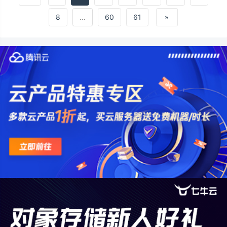
当前主流为TLS 1.2/1.3&#xff09;&#xff0c;工作
在传输
8
...
60
61
»