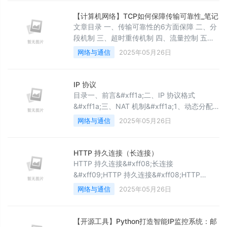
JavaEE初阶 &#x1f680;若有问题 评论区见 ❤
欢迎大家点赞 评论 收藏 分享 如果你不知道分
【计算机网络】TCP如何保障传输可靠性_笔记
享给谁,那就分享给薯条. 你们的支持是我不断
文章目录 一、传输可靠性的6方面保障 二、分
创作的动力 . 王子,公主请阅&#x1f680;
段机制 三、超时重传机制 四、流量控制 五、
拥塞控制 提示&#xff1a;以下是本篇文章正文内
网络与通信
2025年05月26日
容&#xff0c;下面案例可供参考 源网站 按
TCP/IP 4层体系&#xff0c;TCP位于传输层
&#xff0c;为应用层提供服务 一、传输可靠性的
IP 协议
6方面保障 基于数据块的传输&#xff1a;待传输
目录一、前言&#xff1a;二、IP 协议格式
的数据被分割成TCP认为合适的数据块&#xff
&#xff1a;三、NAT 机制&#xff1a;1、动态分配
IP 地址&#xff1a;2、NAT 机制&#xff08;核心方
网络与通信
2025年05月26日
案&#xff09;&#xff1a;1、内网 IP&#xff08;私网
IP &#xff09;&#xff1a;2、公网 IP (外网 IP
&#xff09;&#xff1a;3、NAT 机制工作原理
HTTP 持久连接（长连接）
&#xff1a;1、两个设备都是在
HTTP 持久连接&#xff08;长连接
&#xff09;HTTP 持久连接&#xff08;HTTP
Persistent Connections&#xff09;&#xff0c;也
网络与通信
2025年05月26日
常被称作 HTTP 长连接&#xff0c;是 HTTP 协议
中的一种重要特性&#xff0c;以下是关于它的详
细介绍&#xff1a;一、基本概念在传统的 HTTP
【开源工具】Python打造智能IP监控系统：邮