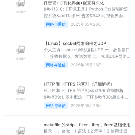
通信模式&#xff08;非持久连接模式&#xff09;下
件告警+可视化界面+配置持久化
&#
&#x1f310;【开源工具】Python打造智能IP监
控系统&#xff1a;邮件告警&#43;可视化界面
&#43;配置持久化 &#x1f308; 个人主页
网络与通信
2025年05月26日
&#xff1a;创客白泽 - CSDN博客 &#x1f525; 系
列专栏&#xff1a;&#x1f40d;《Python开源项目
实战》 &#x1f4a1; 热爱不止于代码&#xff0c;热
【Linux】socket网络编程之UDP
情源自每一个灵感闪现的夜晚。愿以开源之火
个人主页~ socket网络编程UDP 一、必备接口
&#xff
1、接收数据 2、发送数据 二、实现UDP网络
编程 1、服务器 &#xff08;一
网络与通信
2025年05月26日
&#xff09;UdpServer.hpp &#xff08;二
&#xff09;main.cpp 2、客户端 UdpClient.cpp
一、必备接口 1、接收数据recvfrom函数用于
HTTP 和 HTTPS 的区别（详细解析）
从套接字接
HTTP 和 HTTPS 的区别&#xff08;详细解析
&#xff09;1. 基本概念 HTTP&#xff08;超文本传
输协议&#xff0c;HyperText Transfer
网络与通信
2025年05月26日
Protocol&#xff09; HTTP 是一种 明文传输 的
协议&#xff0c;用于浏览器和服务器之间的数据
通信。 默认端口号&#xff1a;80 安全性低
makefile 的strip，filter，ifeq，ifneq基础使用
&#xff0c;数据在传输过程中容易被窃听、中间
目录 一、strip 1.1 语法 1.2 示例 1.3 使用场景