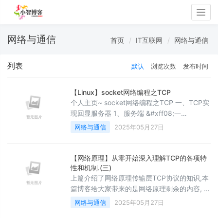
Togg
navig
网络与通信
首页
IT互联网
网络与通信
列表
默认
浏览次数
发布时间
【Linux】socket网络编程之TCP
个人主页~ socket网络编程之TCP 一、TCP实
现回显服务器 1、服务端 &#xff08;一
&#xff09;TcpServer.hpp &#xff08;二
网络与通信
2025年05月27日
&#xff09;main.cpp 2、客户端 TcpClient.cpp
二、服务器Start函数 1、多进程版 2、多线程
版 一、TCP实现回显服务器 1、服务端 &#x
【网络原理】从零开始深入理解TCP的各项特
性和机制.(三)
上篇介绍了网络原理传输层TCP协议的知识,本
篇博客给大家带来的是网络原理剩余的内容, 总
体来说,这部分内容没有上两篇文章那么重要,本
网络与通信
2025年05月27日
篇知识有一个印象即可. &#x1f40e;文章专栏: