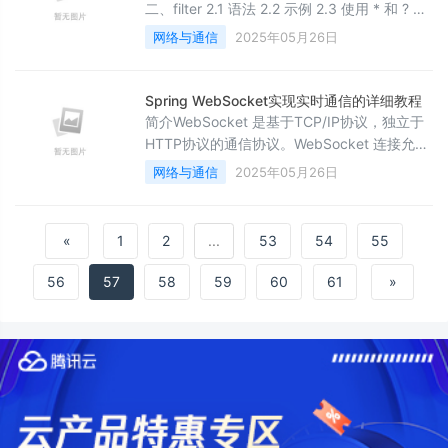
二、filter 2.1 语法 2.2 示例 2.3 使用 * 和 ? 通
配符 2.4 结合使用 2.5 使用场景 三、ifeq 和
网络与通信
2025年05月26日
ifneq 3.1 ifeq 3.1.1 语法 3.1.2 示例 3.2 ifneq
3.2.1 语法 3.2.2 示例
Spring WebSocket实现实时通信的详细教程
简介WebSocket 是基于TCP/IP协议，独立于
HTTP协议的通信协议。WebSocket 连接允许
客户端和服务器之间的全双工通信，以便任何
网络与通信
2025年05月26日
一方都可以通过已建立的连接将数据推送到另
一方。我们常用的HTTP是客户端通过「请求-
响应」的方式与服务器建立通信的，必须是客
«
1
2
...
53
54
55
户端主动触发的行为，服务端只是做好接口被
动等待请求。而在某些场景下的动作，是需要
56
57
58
59
60
61
»
服务端主动触发的，比如向客户端发送消息、
实时通讯