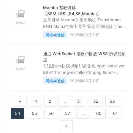
encode 1.2、认识 &#34;方法&#34; 1.2.
Mamba 基础讲解
【SSM,LSSL,S4,S5,Mamba】
文章目录 Mamba的提出动机 Transformer
RNN Mama的提出背景 状态空间模型 (The
State Space Model, SSM) 线性状态空间层
网络与通信
2025年06月01日
(Linear State-Space Layer, LSSL) 结构化序
列空间模型 &#xff08;Structured State
Spaces for Sequences, S4&#xff09
通过 WebSocket 接收和播放 WSS 协议视频
流
1.创建wss协议视频1.1必备包 npm install ws
&#64;ffmpeg-installer/ffmpeg fluent-
ffmpeg 说明&#xff1a;安装以下三个包。1.2代
网络与通信
2025年06月01日
码实现说明&#xff1a;创建WebSocket服务器
&#xff0c;端口为8080import { WebSocket,
WebSocketServer } from &#39;ws&#39;;
«
1
2
...
51
52
53
54
55
56
57
...
60
61
»