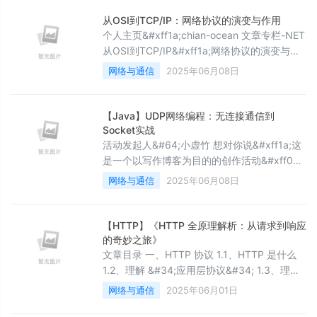
请求格式&#xff0c;包括JSON格式。2. 确保请
求体内容和服务器期望的格式一致。3. 使用调
从OSI到TCP/IP：网络协议的演变与作用
试工具(cURL, Postman)手动测试&#xff0c;逐
个人主页&#xff1a;chian-ocean 文章专栏-NET
步排除错误。4. 增加日志和异常处理&#xff0c;
从OSI到TCP/IP&#xff1a;网络协议的演变与作
用 个人主页&#xff1a;chian-ocean 文章专栏-
网络与通信
2025年06月08日
NET 前言 网络发展 LAN WAN 协议 举个例子
&#xff1a; 协议的产生 背景 协议的标准化 OSI
模型参考 OSI各个分层的
【Java】UDP网络编程：无连接通信到
Socket实战
活动发起人&#64;小虚竹 想对你说&#xff1a;这
是一个以写作博客为目的的创作活动&#xff0c;
旨在鼓励大学生博主们挖掘自己的创作潜能
网络与通信
2025年06月08日
&#xff0c;展现自己的写作才华。如果你是一位
热爱写作的、想要展现自己创作才华的小伙伴
&#xff0c;那么&#xff0c;快来参加吧&#xff01;我
【HTTP】《HTTP 全原理解析：从请求到响应
们一起发掘写作的魅力&#xff0c;书写出属于我
的奇妙之旅》
们的故事。我们诚挚邀请你参加为期14天的创
文章目录 一、HTTP 协议 1.1、HTTP 是什么
作挑战赛&#xff
1.2、理解 &#34;应用层协议&#34; 1.3、理解
HTTP 协议的工作过程 1.4、HTTP协议格式
网络与通信
2025年06月01日
1.5、协议格式总结 二、HTTP 请求 1.1、认识
URL 1.1.1、URL 基本格式 1.1.2、关于 URL