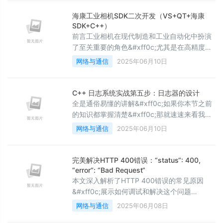
&#96;getline()&#96; 注意事项 2.1.3
&#96;getchar()&#96; 注意事
海康工业相机SDK二次开发（VS+QT+海康
SDK+C++）
前言工业相机在现代制造和工业自动化中扮演
了至关重要的角色&#xff0c;尤其是在高精度、
高速度检测中。海康威视工业相机以其性能稳
网络与通信
2025年06月10日
定、图像质量高、兼容性强而受到广泛青睐。
特别是搞机器视觉的小伙伴们跟海康打交道肯
定不在少数&#xff0c;笔者在平常项目中跟海康
C++ 日志系统实战第五步：日志器的设计
相关人员对接也是比较多。那么&#xff0c;本文
全是通俗易懂的讲解&#xff0c;如果你本节之前
将全面介绍如何基于海康工业相机的
的知识都掌握清楚&#xff0c;那就速速来看我的
SDK&#xff0c;使用 Visual Studio 和 Q
项目笔记吧~ 本文项目代码编写收尾
网络与通信
2025年06月10日
&#xff01;日志器类 (Logger) 设计&#xff08;建
造者模式&#xff09; 日志器主要用于和前端
交互。当我们需要使用日志系统打印 log 时
完美解决HTTP 400错误：“status“: 400,
&#xff0c;只需创建 Logger 对象&#xff0c;调用
“error“: “Bad Request“
该对象的 debug、
本文深入解析了HTTP 400错误的常见原因
&#xff0c;展示如何调试和解决这个问题
&#xff0c;并结合实际代码示例进行说明。关键
网络与通信
2025年06月08日
点总结&#xff1a;1. 检查URL、方法、头信息、