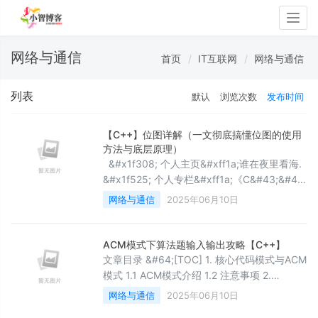
Togg
navig
网络与通信
首页
IT互联网
网络与通信
列表
默认
浏览次数
发布时间
【C++】位图详解（一文彻底搞懂位图的使用
方法与底层原理）
&#x1f308; 个人主页&#xff1a;谁在夜里看海.
&#x1f525; 个人专栏&#xff1a;《C&#43;&#43;
系列》《Linux系列》 ⛰️ 天高地阔&#xff0c;欲
网络与通信
2025年06月10日
往观之。 目录1.位图的概念2.位图的使用方法
定义与创建设置和清除位访问和检查转换为其
他格式3.位图的使用场景1.快速的查找某个数
ACM模式下算法题输入输出攻略【C++】
据是否在一个集合中2.排序&#43;去重3.求两
文章目录 &#64;[TOC] 1. 核心代码模式与ACM
个集合的交集
模式 1.1 ACM模式介绍 1.2 注意事项 2.
C&#43;&#43;常用的输入输出方法 2.1 输入
网络与通信
2025年06月10日
2.1.1 &#96;cin&#96; 注意事项 2.1.2