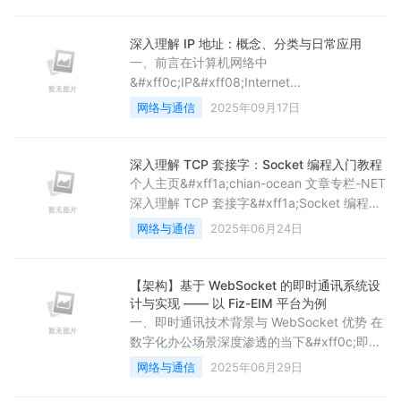
&#xff0c;同时需要确保全站使用 HTTPS 协
议。我们需要实现&#xff1a;1.无论用户访问的
是 HTTP 还是 HTTPS 协议&#xff0c;最终都强
深入理解 IP 地址：概念、分类与日常应用
制跳转到 HTTPS 2.PC 端访问 www 域名保持
一、前言在计算机网络中
不变&#xff
&#xff0c;IP&#xff08;Internet
Protocol&#xff0c;互联网协议&#xff09;是最基
网络与通信
2025年09月17日
础、最核心的概念之一。无论是访问网页、发
送邮件&#xff0c;还是在局域网中传输文件
&#xff0c;底层都依赖 IP 来实现设备之间的通
深入理解 TCP 套接字：Socket 编程入门教程
信。可以说&#xff0c;没有 IP&#xff0c;现代互联
个人主页&#xff1a;chian-ocean 文章专栏-NET
网就无法正常运行。对于从事 IT 工作的人员
深入理解 TCP 套接字&#xff1a;Socket 编程入
&#xff08;如
门教程 个人主页&#xff1a;chian-ocean 文章专
网络与通信
2025年06月24日
栏-NET 前言 TCP工作原理 建立连接&#xff08;
三次握手&#xff09; 中断连接&#xff08;四次挥手
&#xff09; TCP &#96;socket&#
【架构】基于 WebSocket 的即时通讯系统设
计与实现 —— 以 Fiz-EIM 平台为例
一、即时通讯技术背景与 WebSocket 优势 在
数字化办公场景深度渗透的当下&#xff0c;即时
通讯&#xff08;IM&#xff09;系统已成为企业协作
网络与通信
2025年06月29日
架构的核心组件。传统基于 HTTP 轮询的实时
通信方案&#xff0c;因存在300ms-1s 级响应延