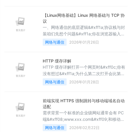
重缺陷——当物理网线断开等极端场景发生时
&#xff0c;心跳检测会出现“假成功”现象
&#xff0c;无法正确判定连接失效&#xff0c;导致
【Linux网络基础】Linux 网络基础与 TCP 协
重连机制无法触发。在此&#xff0c;我向所有阅
议
读过该文章的读者致以诚挚的歉意&#xff0c;并
一、网络通信的底层逻辑&#xff1a;协议栈与封
通过本
装咱们先想个问题&#xff1a;你在浏览器输入网
址&#xff0c;数据是怎么传到服务器的&#xff1f;
网络与通信
2026年01月26日
答案就是“分层协作”——就像快递公司送货
&#xff0c;收件员&#xff08;应用层&#xff09;打包
&#xff0c;分拣员&#xff08;传输层&#xff09;贴地
HTTP 缓存详解
址&#xff0c;运输员&#xff08;网络层&#xff09;选
HTTP 缓存详解打开一个网页时&#xff0c;你有
路线&#xff
没有想过&#xff1a;为什么第二次打开会比第一
次快那么多&#xff1f;答案藏在HTTP 缓存里
网络与通信
2026年01月28日
—— 它是减少网络请求、节省带宽、提升页面
加载速度的核心手段。今天我们就顺着 HTTP
缓存的逻辑&#xff0c;把 “强制缓存”“协商缓存”
前端实现 HTTPS 强制跳转与移动端域名自动
这些概念拆透&#xff0c;再补上实际开发里的实
适配
用技巧。 一、为什么 HTTP 缓存是性能优化的
需求背景一个标准的企业级网站通常会有 PC
“刚
端&#xff08;www.xxx.com&#xff09;和移动端
&#xff08;m.xxx.com&#xff09;两个域名
网络与通信
2026年02月22日