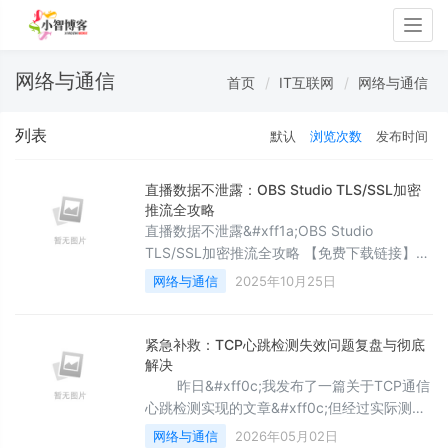
Togg
navig
网络与通信
首页
IT互联网
网络与通信
列表
默认
浏览次数
发布时间
直播数据不泄露：OBS Studio TLS/SSL加密
推流全攻略
直播数据不泄露&#xff1a;OBS Studio
TLS/SSL加密推流全攻略 【免费下载链接】
obs-studio OBS Studio - 用于直播和屏幕录
网络与通信
2025年10月25日
制的免费开源软件。 项目地址: 你是否曾担心
直播内容在传输过程中被窃取或篡改&#xff1f;
当使用OBS Studio进行直
紧急补救：TCP心跳检测失效问题复盘与彻底
解决
昨日&#xff0c;我发布了一篇关于TCP通信
心跳检测实现的文章&#xff0c;但经过实际测试
验证&#xff0c;发现其中的心跳检测逻辑存在严
网络与通信
2026年05月02日