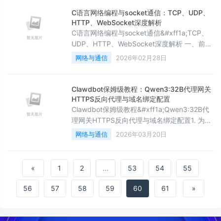
迟、20%-30% 无效网络请求等问题&#xff0c;
C语言网络编程与socket通信：TCP、UDP、
难以满足现代协作对 &#34;秒级响应&#34; 的
HTTP、WebSocket深度解析
需求。WebSocket 协议作
C语言网络编程与socket通信&#xff1a;TCP、
UDP、HTTP、WebSocket深度解析 一、前言
&#xff1a;为什么网络编程是C语言开发的核心
网络与通信
2026年02月28日
应用技能&#xff1f; 学习目标 理解网络编程的本
质&#xff1a;在不同计算机之间进行数据交换 理
解socket通信的本质&#xff1a;网络通信的基础
Clawdbot保姆级教程：Qwen3:32B代理网关
API&#xff0c;用于建立连接和发送/接收数据 明
HTTPS反向代理与域名绑定配置
确网络编程的重要性&#xf
Clawdbot保姆级教程&#xff1a;Qwen3:32B代
理网关HTTPS反向代理与域名绑定配置1. 为什
么需要这套配置&#xff1a;从本地调试到生产可
网络与通信
2026年03月20日
用的跨越你刚跑通Clawdbot&#xff0c;用
clawdbot onboard启动了服务&#xff0c;打开
浏览器输入一串带pod编号的URL&#xff0c;看
«
1
2
...
53
54
55
到界面弹出“gateway token missing”——这其
实是系统在提醒
56
57
58
59
60
61
»