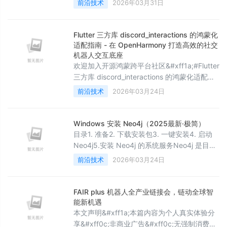
前沿技术
2026年03月31日
成了OpenClaw的基本安装&#xff0c;但是在对
话框只有一个&#xff0c;机器人也只绑定到主会
话&#xff0c;一次只能处理一个消息。很多时候
Flutter 三方库 discord_interactions 的鸿蒙化
我在聊天窗口&#xff0c;说A任务&#xff0c;然后
适配指南 - 在 OpenHarmony 打造高效的社交
做了一半&#xff0c;又发了关于B任务的指
机器人交互底座
欢迎加入开源鸿蒙跨平台社区&#xff1a;#Flutter
三方库 discord_interactions 的鸿蒙化适配指
南 - 在 OpenHarmony 打造高效的社交机器人
前沿技术
2026年03月24日
交互底座在现代社交应用与办公协同工具的开
发中&#xff0c;集成强大的机器人
&#xff08;Bot&#xff09;交互能力是提升活跃度
Windows 安装 Neo4j（2025最新·极简）
的关键。discord_interactions 库为 Flutter 开
目录1. 准备2. 下载安装包3. 一键安装4. 启动
发者提供了一
Neo4j5.安装 Neo4j 的系统服务Neo4j 是目前
最流行的原生图数据库&#xff0c;用图结构
前沿技术
2026年03月24日
&#xff08;节点-关系-属性&#xff09;存储数据
&#xff0c;而非传统表结构。它专为海量关联数
据设计&#xff0c;提供&#xff1a; 原生图存储
FAIR plus 机器人全产业链接会，链动全球智
&#xff1a;基于免索引邻接结构&#xff0c;每个节
能新机遇
点直接维护指向相邻节点的
本文声明&#xff1a;本篇内容为个人真实体验分
享&#xff0c;非商业广告&#xff0c;无强制消费引