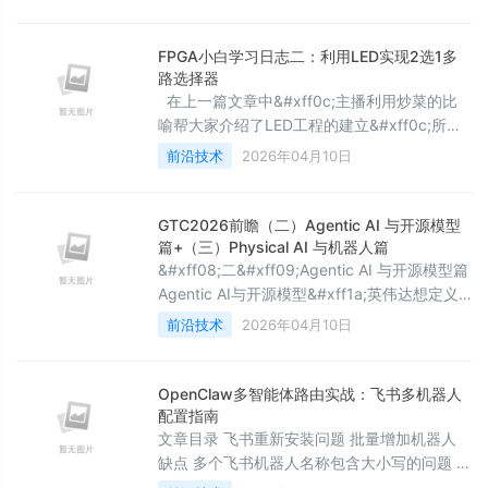
舞”&#xff1f; 在服务机器人、教育玩具或家庭陪
伴设备中&#xff0c; 面部表情 早已不是人类的
专属。它正悄然成为提升人机亲和力的关键设
FPGA小白学习日志二：利用LED实现2选1多
计语言。而实现这一切&#xff0c;并不需要复杂
路选择器
的AI大模型或昂贵的液压系统——
在上一篇文章中&#xff0c;主播利用炒菜的比
喻帮大家介绍了LED工程的建立&#xff0c;所以
在读这一篇文章前&#xff0c;大家可以简要回顾
前沿技术
2026年04月10日
以下LED工程的建立流程。本篇内容&#xff0c;
主播主要向大家介绍数据选择器工程的实现方
法。 在开始之前&#xff0c;我们先来了解一下
GTC2026前瞻（二）Agentic AI 与开源模型
数据选择器是什么&#xff1a;所谓数据选择器
篇+（三）Physical AI 与机器人篇
&#xff0c;就是从多个输入的逻辑信号中选择一
&#xff08;二&#xff09;Agentic AI 与开源模型篇
个逻辑信号输出&#
Agentic AI与开源模型&#xff1a;英伟达想定义
的&#xff0c;不只是“更聪明的模型”&#xff0c;而
前沿技术
2026年04月10日
是“能持续工作的数字劳动力”如果说过去两年
的大模型竞赛&#xff0c;核心问题还是“谁能生成
更像人的答案”&#xff0c;那么到了 GTC
OpenClaw多智能体路由实战：飞书多机器人
2026&#xff0c;问题已经明显变了。英伟达把
配置指南
Agentic AI
文章目录 飞书重新安装问题 批量增加机器人
缺点 多个飞书机器人名称包含大小写的问题 多
个Agent名称包含大小写的问题 目前我已经完