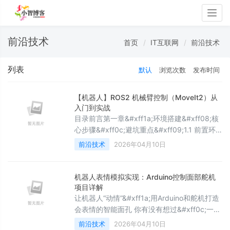
Togg
navig
前沿技术
首页
IT互联网
前沿技术
列表
默认
浏览次数
发布时间
【机器人】ROS2 机械臂控制（MoveIt2）从
入门到实战
目录前言第一章&#xff1a;环境搭建&#xff08;核
心步骤&#xff0c;避坑重点&#xff09;1.1 前置环
境准备1.1.1 ROS2 安装1.1.2 Gazebo 安装1.1.3
前沿技术
2026年04月10日
MoveIt2 安装1.2 常见环境坑点解决第二章
&#xff1a;MoveIt2 核心概念&#xff08;必懂
&#xff0c;避免盲目操作&#xff09;2.1 核心模块
机器人表情模拟实现：Arduino控制面部舵机
2.2 关键术语第三章&#xff1a;M
项目详解
让机器人“动情”&#xff1a;用Arduino和舵机打造
会表情的智能面孔 你有没有想过&#xff0c;一个
简单的机械装置&#xff0c;也能“眉飞色
前沿技术
2026年04月10日