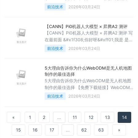
导。所有推荐仅代表个人感受&#xff0c;仅供参
前沿技术
2026年03月24日
考&#xff0c;按需选择。过往十年&#xff0c;中国
机器人产业蓬勃发展。中国出品的核心部件得
到了产业规模化的验证&#xff0c;机器人产品的
【CANN】Pi0机器人大模型 × 昇腾A2 测评
整体制造能力也开始向全球输出。与此同时
【CANN】Pi0机器人大模型 × 昇腾A2 测评 写
&#xff0c;机器人产业正在更加紧密地与人工智
在最前面 &#x1f308;你好呀&#xff01;我是 是
能融合&#xff0
Yu欸 &#x1f680; 感谢你的陪伴与支持~ 欢迎添
前沿技术
2026年03月24日
加文末好友 &#x1f30c; 在所有感兴趣的领域扩
展知识&#xff0c;不定期掉落福利资讯(*^▽^*)
写在最前面 版权声明&#xff1a;本文为原创
5大理由告诉你为什么WebODM是无人机地图
&#xff0c;遵循 CC 4.
制作的最佳选择
5大理由告诉你为什么WebODM是无人机地图
制作的最佳选择 【免费下载链接】WebODM
User-friendly, commercial-grade software
前沿技术
2026年03月24日
for processing aerial imagery. &#x1f6e9; 项
目地址: 你知道吗&#xff1f;传统的地图制作
«
1
2
...
11
12
13
14
15
16
17
...
62
63
»