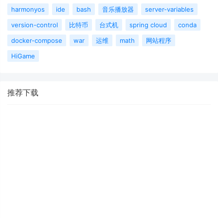
harmonyos
ide
bash
音乐播放器
server-variables
version-control
比特币
台式机
spring cloud
conda
docker-compose
war
运维
math
网站程序
HiGame
推荐下载