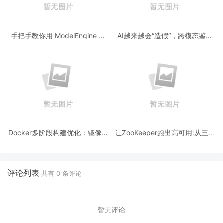
手把手教你用 ModelEngine 打
AI越来越会“造假“，跨模态鉴伪
造“赛博占卜师”：AI 塔罗智能体
为什么正在成为AI时代的新基
(Agent) 开发实战
建？
Docker多阶段构建优化：镜像体
让ZooKeeper跑出高可用:从三节
积从1.2G到80M的瘦身实战
点集群到公网连接测试
评论列表
共有
0
条评论
暂无评论