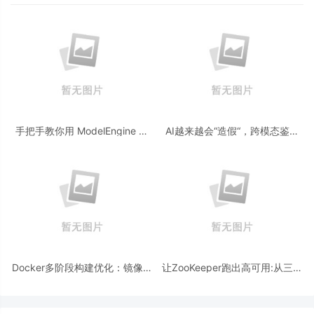
手把手教你用 ModelEngine 打
AI越来越会“造假“，跨模态鉴伪
造“赛博占卜师”：AI 塔罗智能体
为什么正在成为AI时代的新基
(Agent) 开发实战
建？
Docker多阶段构建优化：镜像体
让ZooKeeper跑出高可用:从三节
积从1.2G到80M的瘦身实战
点集群到公网连接测试