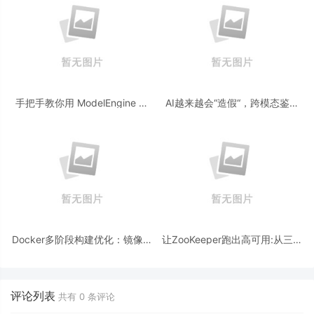
手把手教你用 ModelEngine 打
AI越来越会“造假“，跨模态鉴伪
造“赛博占卜师”：AI 塔罗智能体
为什么正在成为AI时代的新基
(Agent) 开发实战
建？
Docker多阶段构建优化：镜像体
让ZooKeeper跑出高可用:从三节
积从1.2G到80M的瘦身实战
点集群到公网连接测试
评论列表
共有
0
条评论