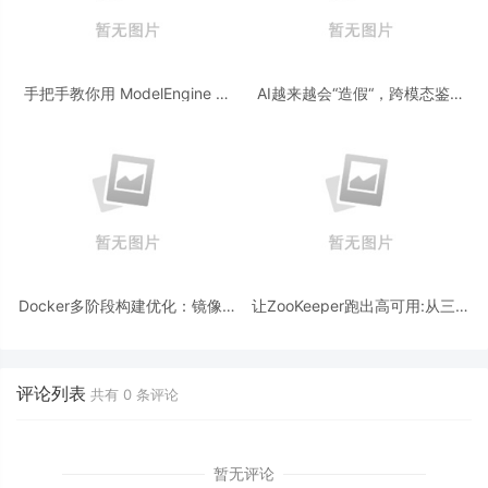
手把手教你用 ModelEngine 打
AI越来越会“造假“，跨模态鉴伪
造“赛博占卜师”：AI 塔罗智能体
为什么正在成为AI时代的新基
(Agent) 开发实战
建？
Docker多阶段构建优化：镜像体
让ZooKeeper跑出高可用:从三节
积从1.2G到80M的瘦身实战
点集群到公网连接测试
评论列表
共有
0
条评论
暂无评论