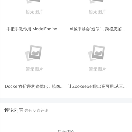
手把手教你用 ModelEngine 打
AI越来越会“造假“，跨模态鉴伪
造“赛博占卜师”：AI 塔罗智能体
为什么正在成为AI时代的新基
(Agent) 开发实战
建？
Docker多阶段构建优化：镜像体
让ZooKeeper跑出高可用:从三节
积从1.2G到80M的瘦身实战
点集群到公网连接测试
评论列表
共有
0
条评论
暂无评论