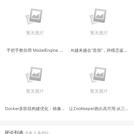
手把手教你用 ModelEngine 打
AI越来越会“造假“，跨模态鉴伪
造“赛博占卜师”：AI 塔罗智能体
为什么正在成为AI时代的新基
(Agent) 开发实战
建？
Docker多阶段构建优化：镜像体
让ZooKeeper跑出高可用:从三节
积从1.2G到80M的瘦身实战
点集群到公网连接测试
评论列表
共有
0
条评论