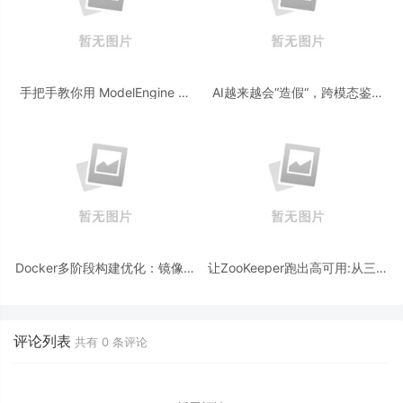
手把手教你用 ModelEngine 打
AI越来越会“造假“，跨模态鉴伪
造“赛博占卜师”：AI 塔罗智能体
为什么正在成为AI时代的新基
(Agent) 开发实战
建？
Docker多阶段构建优化：镜像体
让ZooKeeper跑出高可用:从三节
积从1.2G到80M的瘦身实战
点集群到公网连接测试
评论列表
共有
0
条评论